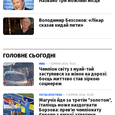
ГОЛОВНЕ СЬОГОДНІ
ММА
— 7 СЕРПНЯ 2026, 15:02
Чемпіон світу з муай-тай
заступився за жінок на дорозі:
боєць миттєво став зіркою
соцмереж
ЛЕГКА АТЛЕТИКА
— 7 СЕРПНЯ 2026, 12:00
Магучіх йде за третім "золотом",
італієць може наздогнати
Борзова: прев'ю чемпіонату
Європи з легкої атлетики