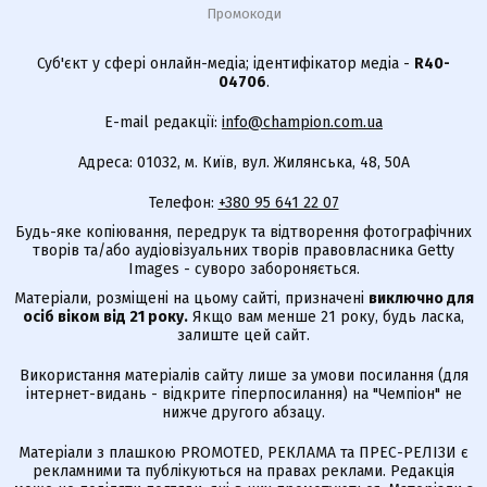
Промокоди
Суб'єкт у сфері онлайн-медіа; ідентифікатор медіа -
R40-
04706
.
E-mail редакції:
info@champion.com.ua
Адреса: 01032, м. Київ, вул. Жилянська, 48, 50А
Телефон:
+380 95 641 22 07
Будь-яке копіювання, передрук та відтворення фотографічних
творів та/або аудіовізуальних творів правовласника Getty
Images - суворо забороняється.
Матеріали, розміщені на цьому сайті, призначені
виключно для
осіб віком від 21 року.
Якщо вам менше 21 року, будь ласка,
залиште цей сайт.
Використання матеріалів сайту лише за умови посилання (для
інтернет-видань - відкрите гіперпосилання) на "Чемпіон" не
нижче другого абзацу.
Матеріали з плашкою PROMOTED, РЕКЛАМА та ПРЕС-РЕЛІЗИ є
рекламними та публікуються на правах реклами. Редакція