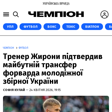
УПЛ
ФУТБОЛ
БОКС
ТЕНІС
БІАТЛОН
Б
ЧЕМПІОН
ФУТБОЛ
Тренер Жирони підтвердив
майбутній трансфер
форварда молодіжної
збірної України
СОФІЯ КУЛАЙ
— 24 КВІТНЯ 2026, 19:15