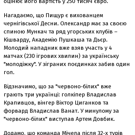
оцінює його вартість у 250 тисяч євро.
Нагадаємо, що Пищур є вихованцем
чернігівської Десни. Олександр має за своєю
спиною Мункач та ряд угорських клубів –
Кішварду, Академію Пушкаша та Дьєр.
Молодий нападник вже взяв участь у 4
матчах (230 ігрових хвилин) за українську
"молодіжку". У зіграних поєдинках забив один
гол.
Відзначимо, що за "червоно-білих" вже
грають три українці: голкіпер Владислав
Крапивцов, вінгер Віктор Циганков та
форвард Владислав Ванат. У минулому за
"червоно-білих" виступав Артем Довбик.
Додамо, що команда Мічела після 32-х турів