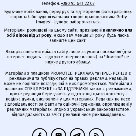
Телефон:
+380 95 641 22 07
Будь-яке копіювання, передрук та відтворення фотографічних
творів та/або аудіовізуальних творів правовласника Getty
Images - суворо забороняється.
Матеріали, розміщені на цьому сайті, призначені
виключно для
осіб віком від 21 року.
Якщо вам менше 21 року, будь ласка,
залиште цей сайт.
Використання матеріалів сайту лише за умови посилання (для
інтернет-видань - відкрите гіперпосилання) на "Чемпіон" не
нижче другого абзацу.
Матеріали з плашкою PROMOTED, РЕКЛАМА та ПРЕС-РЕЛІЗИ є
рекламними та публікуються на правах реклами. Редакція
може не поділяти погляди, які в них промотуються. Матеріали з
плашкою СПЕЦПРОЄКТ та ЗА ПІДТРИМКИ також є рекламними,
проте редакція бере участь у підготовці цього контенту і
поділяє думки, висловлені у цих матеріалах. Редакція не несе
відповідальності за факти та оціночні судження, оприлюднені у
рекламних матеріалах. Згідно з українським законодавством
відповідальність за зміст реклами несе рекламодавець.