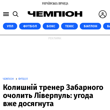
УПЛ
ФУТБОЛ
БОКС
ТЕНІС
БІАТЛОН
Б
РЕКЛАМА:
ЧЕМПІОН
ФУТБОЛ
Колишній тренер Забарного
очолить Ліверпуль: угода
вже досягнута