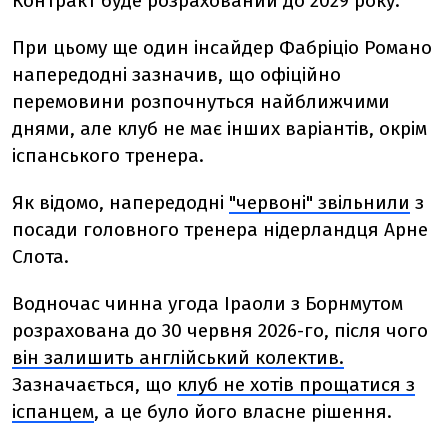
Контракт буде розрахований до 2029 року.
При цьому ще один інсайдер Фабріціо Романо
напередодні зазначив, що офіційно
перемовини розпочнуться найближчими
днями, але клуб не має інших варіантів, окрім
іспанського тренера.
Як відомо, напередодні
"червоні" звільнили
з
посади головного тренера нідерландця Арне
Слота.
Водночас чинна угода Іраоли з Борнмутом
розрахована до 30 червня 2026-го, після чого
він залишить англійський колектив.
Зазначається,
що
клуб не хотів прощатися з
іспанцем
, а
це було його власне рішення.