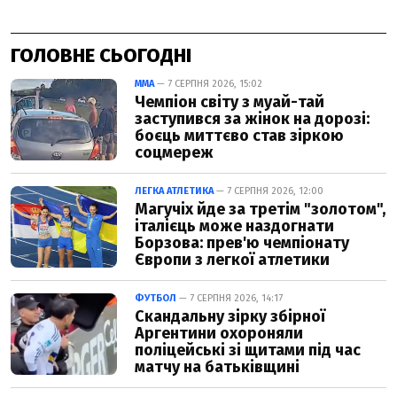
ГОЛОВНЕ СЬОГОДНІ
ММА
— 7 СЕРПНЯ 2026, 15:02
Чемпіон світу з муай-тай
заступився за жінок на дорозі:
боєць миттєво став зіркою
соцмереж
ЛЕГКА АТЛЕТИКА
— 7 СЕРПНЯ 2026, 12:00
Магучіх йде за третім "золотом",
італієць може наздогнати
Борзова: прев'ю чемпіонату
Європи з легкої атлетики
ФУТБОЛ
— 7 СЕРПНЯ 2026, 14:17
Скандальну зірку збірної
Аргентини охороняли
поліцейські зі щитами під час
матчу на батьківщині