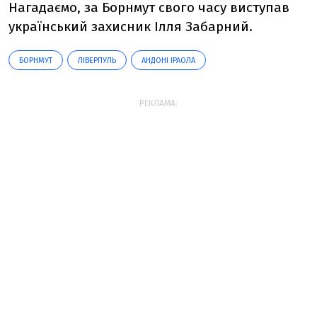
Нагадаємо, за Борнмут свого часу виступав
український захисник Ілля Забарний.
БОРНМУТ
ЛІВЕРПУЛЬ
АНДОНІ ІРАОЛА
РЕКЛАМА: