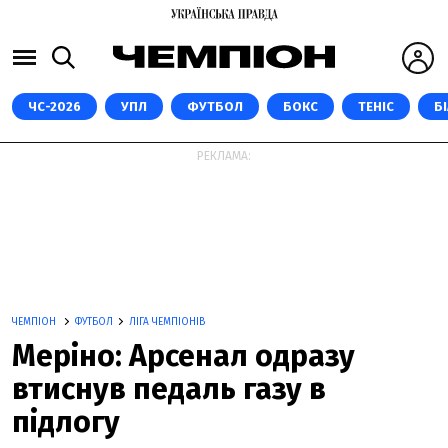
ЧС-2026
УПЛ
ФУТБОЛ
БОКС
ТЕНІС
Б
РЕКЛАМА:
ЧЕМПІОН
ФУТБОЛ
ЛІГА ЧЕМПІОНІВ
Меріно: Арсенал одразу
втиснув педаль газу в
підлогу