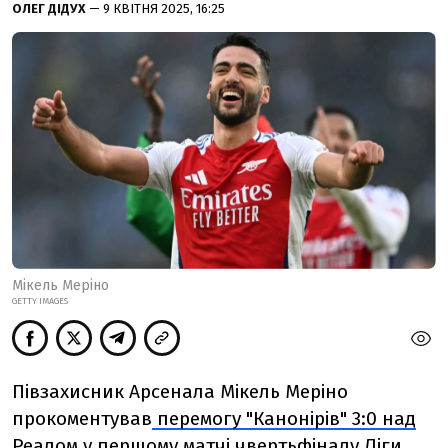
ОЛЕГ ДІДУХ
— 9 КВІТНЯ 2025, 16:25
Мікель Меріно
GETTY IMAGES
Півзахисник Арсенала Мікель Меріно
прокоментував
перемогу "Канонірів" 3:0 над
Реалом
у першому матчі чвертьфіналу Ліги