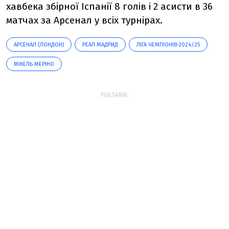
хавбека збірної Іспанії 8 голів і 2 асисти в 36
матчах за Арсенал у всіх турнірах.
АРСЕНАЛ (ЛОНДОН)
РЕАЛ МАДРИД
ЛІГА ЧЕМПІОНІВ-2024/25
МІКЕЛЬ МЕРІНО
РЕКЛАМА: