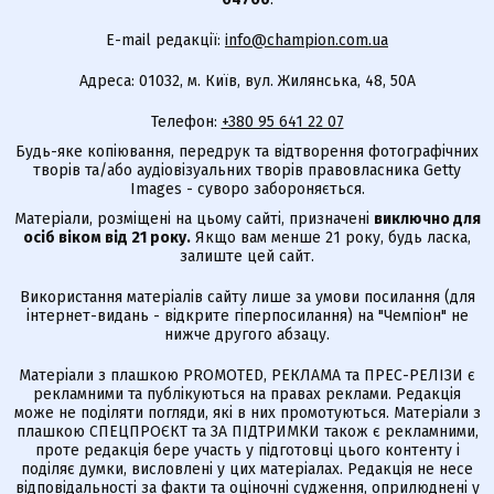
E-mail редакції:
info@champion.com.ua
Адреса: 01032, м. Київ, вул. Жилянська, 48, 50А
Телефон:
+380 95 641 22 07
Будь-яке копіювання, передрук та відтворення фотографічних
творів та/або аудіовізуальних творів правовласника Getty
Images - суворо забороняється.
Матеріали, розміщені на цьому сайті, призначені
виключно для
осіб віком від 21 року.
Якщо вам менше 21 року, будь ласка,
залиште цей сайт.
Використання матеріалів сайту лише за умови посилання (для
інтернет-видань - відкрите гіперпосилання) на "Чемпіон" не
нижче другого абзацу.
Матеріали з плашкою PROMOTED, РЕКЛАМА та ПРЕС-РЕЛІЗИ є
рекламними та публікуються на правах реклами. Редакція
може не поділяти погляди, які в них промотуються. Матеріали з
плашкою СПЕЦПРОЄКТ та ЗА ПІДТРИМКИ також є рекламними,
проте редакція бере участь у підготовці цього контенту і
поділяє думки, висловлені у цих матеріалах. Редакція не несе
відповідальності за факти та оціночні судження, оприлюднені у