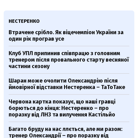
НЕСТЕРЕНКО
Втрачене срібло. Як віцечемпіон України за
один рік програв усе
Клуб УПЛ припинив співпрацю з головним
тренером після провального старту весняної
частини сезону
Шаран може очолити Олександрію після
ймовірної відставки Нестеренка – ТаТоТаке
Червона картка показує, що наші гравці
борються до кінця: Нестеренко – про
поразку від ЛНЗ та вилучення Кастільйо
Багато бруду на нас ллється, але ми разом:
тренер Олександрії – про поразку від