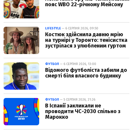
пояс WBO 22-річному Мейсону
LIFESTYLE
— 6 СЕРПНЯ 2026, 09:50
Костюк здійснила давню мрію
на турнірі у Торонто: тенісистка
зустрілася з улюбленим гуртом
ФУТБОЛ
— 6 СЕРПНЯ 2026, 13:00
Відомого футболіста забили до
смерті біля власного будинку
ФУТБОЛ
— 5 СЕРПНЯ 2026, 21:26
В Іспанії закликали не
проводити ЧС-2030 спільно з
Марокко