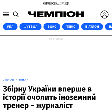
УПЛ
ФУТБОЛ
БОКС
ТЕНІС
БІАТЛОН
Б
РЕКЛАМА:
ЧЕМПІОН
ФУТБОЛ
Збірну України вперше в
історії очолить іноземний
тренер – журналіст