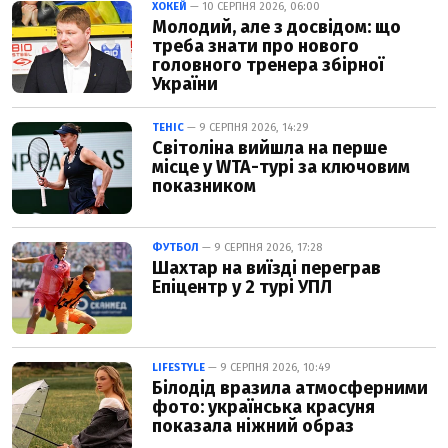
ХОКЕЙ
— 10 СЕРПНЯ 2026, 06:00
Молодий, але з досвідом: що
треба знати про нового
головного тренера збірної
України
ТЕНІС
— 9 СЕРПНЯ 2026, 14:29
Світоліна вийшла на перше
місце у WTA-турі за ключовим
показником
ФУТБОЛ
— 9 СЕРПНЯ 2026, 17:28
Шахтар на виїзді переграв
Епіцентр у 2 турі УПЛ
LIFESTYLE
— 9 СЕРПНЯ 2026, 10:49
Білодід вразила атмосферними
фото: українська красуня
показала ніжний образ