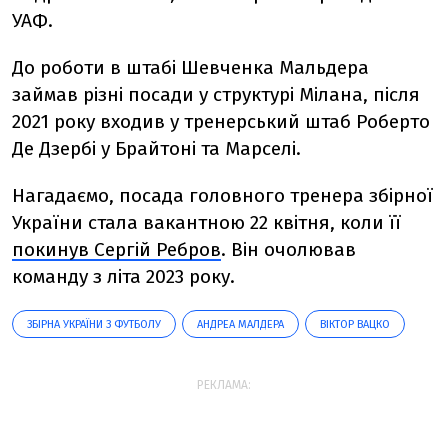
УАФ.
До роботи в штабі Шевченка Мальдера
займав різні посади у структурі Мілана, після
2021 року входив у тренерський штаб Роберто
Де Дзербі у Брайтоні та Марселі.
Нагадаємо, посада головного тренера збірної
України стала вакантною 22 квітня, коли її
покинув Сергій Ребров
. Він очолював
команду з літа 2023 року.
ЗБІРНА УКРАЇНИ З ФУТБОЛУ
АНДРЕА МАЛДЕРА
ВІКТОР ВАЦКО
РЕКЛАМА: