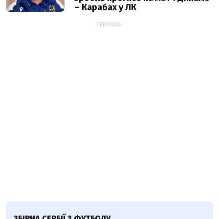
– Карабах у ЛК
РЕКЛАМА:
ЗБІРНА СЕРБІЇ З ФУТБОЛУ