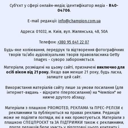
Суб'єкт у сфері онлайн-медіа; ідентифікатор медіа -
R40-
04706
.
E-mail редакції:
info@champion.com.ua
Адреса: 01032, м. Київ, вул. Жилянська, 48, 50А
Телефон:
+380 95 641 22 07
Будь-яке копіювання, передрук та відтворення фотографічних
творів та/або аудіовізуальних творів правовласника Getty
Images - суворо забороняється.
Матеріали, розміщені на цьому сайті, призначені
виключно для
осіб віком від 21 року.
Якщо вам менше 21 року, будь ласка,
залиште цей сайт.
Використання матеріалів сайту лише за умови посилання (для
інтернет-видань - відкрите гіперпосилання) на "Чемпіон" не
нижче другого абзацу.
Матеріали з плашкою PROMOTED, РЕКЛАМА та ПРЕС-РЕЛІЗИ є
рекламними та публікуються на правах реклами. Редакція
може не поділяти погляди, які в них промотуються. Матеріали з
плашкою СПЕЦПРОЄКТ та ЗА ПІДТРИМКИ також є рекламними,
проте редакція бере участь у підготовці цього контенту і