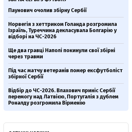
Паунович очолив збірну Сербії
Норвегія з хеттриком Голанда розгромила
Ізраїль, Туреччина декласувала Болгарію у
відборі на ЧС-2026
Ще два гравці Наполі покинули свої збірні
через травми
Під час матчу ветеранів помер ексфутболіст
збірної Сербії
Відбір до ЧС-2026. Влахович приніс Сербії
перемогу над Латвією, Португалія з дублем
Роналду розгромила Вірменію