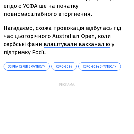
егідою УЄФА ще на початку
повномасштабного вторгнення.
Нагадаємо, схожа провокація відбулась під
час цьогорічного Australian Open, коли
сербські фани
влаштували вакханалію
у
підтримку Росії.
ЗБІРНА СЕРБІЇ З ФУТБОЛУ
ЄВРО-2024
ЄВРО-2024 З ФУТБОЛУ
РЕКЛАМА: