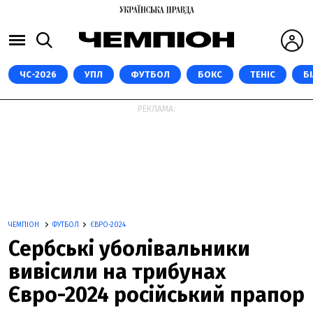
ЧС-2026
УПЛ
ФУТБОЛ
БОКС
ТЕНІС
Б
РЕКЛАМА:
ЧЕМПІОН
ФУТБОЛ
ЄВРО-2024
Сербські уболівальники
вивісили на трибунах
Євро-2024 російський прапор