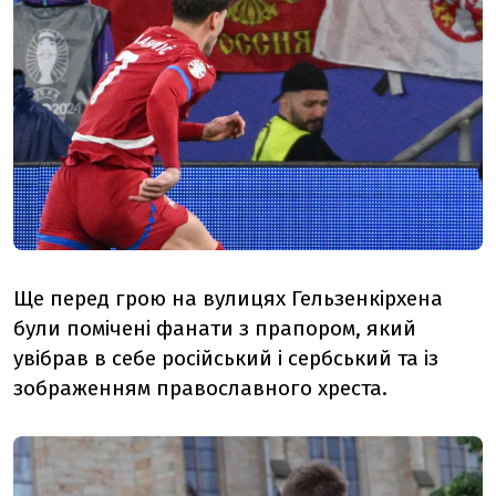
Ще перед грою на вулицях Гельзенкірхена
були помічені фанати з прапором, який
увібрав в себе російський і сербський та із
зображенням православного хреста.