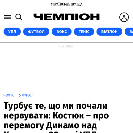
УПЛ
ФУТБОЛ
БОКС
ТЕНІС
БІАТЛОН
Б
РЕКЛАМА:
ЧЕМПІОН
ФУТБОЛ
Турбує те, що ми почали
нервувати: Костюк – про
перемогу Динамо над