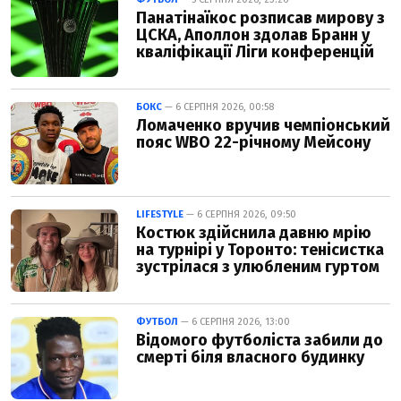
Панатінаїкос розписав мирову з
ЦСКА, Аполлон здолав Бранн у
кваліфікації Ліги конференцій
БОКС
— 6 СЕРПНЯ 2026, 00:58
Ломаченко вручив чемпіонський
пояс WBO 22-річному Мейсону
LIFESTYLE
— 6 СЕРПНЯ 2026, 09:50
Костюк здійснила давню мрію
на турнірі у Торонто: тенісистка
зустрілася з улюбленим гуртом
ФУТБОЛ
— 6 СЕРПНЯ 2026, 13:00
Відомого футболіста забили до
смерті біля власного будинку