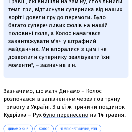
Гравці, які вийшли на заміну, сповільнили
темп гри, відтиснули суперника від наших
воріт і довели гру до перемоги. Було
багато суперечливих фолів на нашій
половині поля, а Колос намагався
завантажувати м'яч у штрафний
майданчик. Ми впоралися з цим і не
дозволили супернику реалізувати їхні
моменти", – зазначив він.
Зазначимо, що матч Динамо – Колос
розпочався із запізненням через повітряну
тривогу в Україні. З цієї ж причини поєдинок
Кудрівка – Рух
було перенесено
на 14 травня.
ДИНАМО КИЇВ
КОЛОС
ЧЕМПІОНАТ УКРАЇНИ, УПЛ