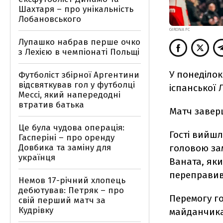
Шахтаря – про унікальність
Лобановського
GIRONA FC
Лупашко набрав перше очко
з Лехією в чемпіонаті Польщі
У понеділок
Футболіст збірної Аргентини
відсвяткував гол у футболці
іспанської Л
Мессі, який напередодні
втратив батька
Матч заверш
Це була чудова операція:
Гості вийшл
Гасперіні – про оренду
Довбика та заміну для
головою за
українця
Ваната, як
переправив 
Немов 17-річний хлопець
дебютував: Петряк – про
Перемогу г
свій перший матч за
Кудрівку
майданчика