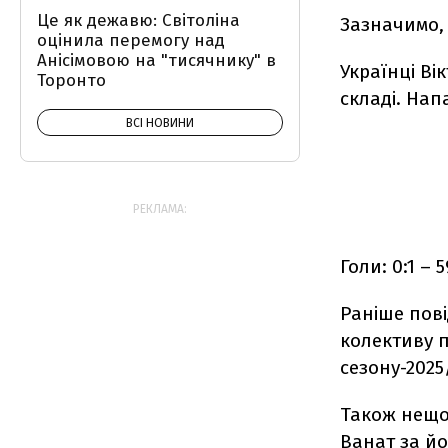
Це як дежавю: Світоліна
Зазначимо, 
оцінила перемогу над
Анісімовою на "тисячнику" в
Українці Ві
Торонто
складі. Нап
ВСІ НОВИНИ
РЕКЛАМА:
Голи: 0:1 – 
Раніше пов
колективу п
сезону-2025
Також нещ
Ванат
за йо