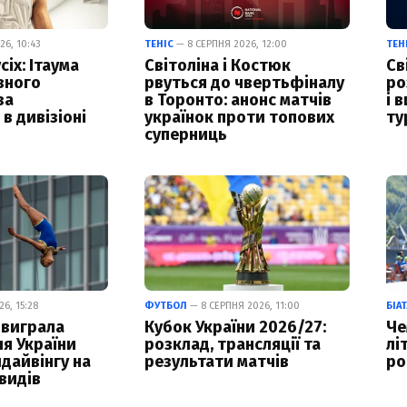
6, 10:43
ТЕНІС
— 8 СЕРПНЯ 2026, 12:00
ТЕН
сіх: Ітаума
Світоліна і Костюк
Св
вного
рвуться до чвертьфіналу
ро
за
в Торонто: анонс матчів
і 
в дивізіоні
українок проти топових
ту
суперниць
6, 15:28
ФУТБОЛ
— 8 СЕРПНЯ 2026, 11:00
БІА
 виграла
Кубок України 2026/27:
Че
ля України
розклад, трансляції та
лі
йдайвінгу на
результати матчів
ро
видів