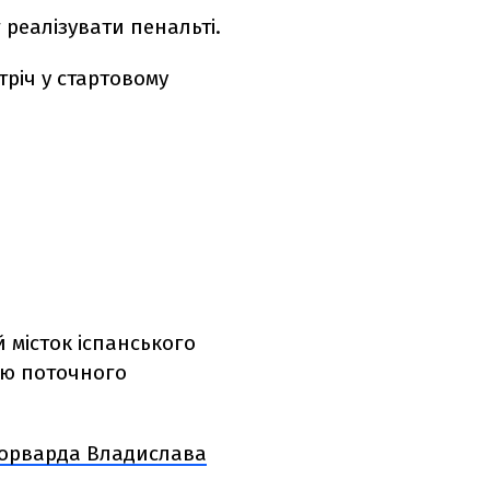
 реалізувати пенальті.
тріч у стартовому
 місток іспанського
ню поточного
форварда Владислава