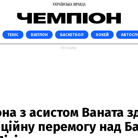
ТЕНІС
БІАТЛОН
БАСКЕТБОЛ
ХОКЕЙ
АВТОСП
РЕКЛАМА:
на з асистом Ваната з
аційну перемогу над 