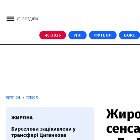
УСІ РОЗДІЛИ
ЧС-2026
УПЛ
ФУТБОЛ
БОКС
ЧЕМПІОН
ФУТБОЛ
Жиро
ЖИРОНА
сенс
Барселона зацікавлена у
трансфері Циганкова