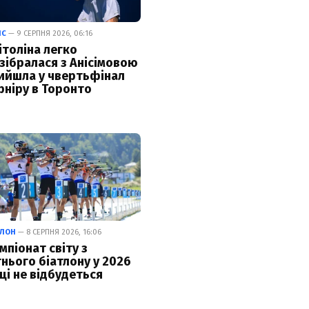
ІС
— 9 СЕРПНЯ 2026, 06:16
ітоліна легко
зібралася з Анісімовою
вийшла у чвертьфінал
рніру в Торонто
ТЛОН
— 8 СЕРПНЯ 2026, 16:06
мпіонат світу з
тнього біатлону у 2026
ці не відбудеться