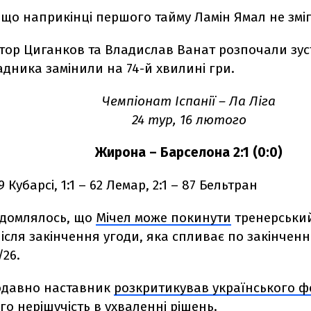
що наприкінці першого тайму Ламін Ямал не зміг
ктор Циганков та Владислав Ванат розпочали зус
адника замінили на 74-й хвилині гри.
Чемпіонат Іспанії – Ла Ліга
24 тур, 16 лютого
Жирона – Барселона 2:1 (0:0)
59 Кубарсі, 1:1 – 62 Лемар, 2:1 – 87 Бельтран
ідомлялось, що
Мічел може покинути
тренерський
ісля закінчення угоди, яка спливає по закінчен
/26.
одавно наставник
розкритикував українського 
го нерішучість в ухваленні рішень.