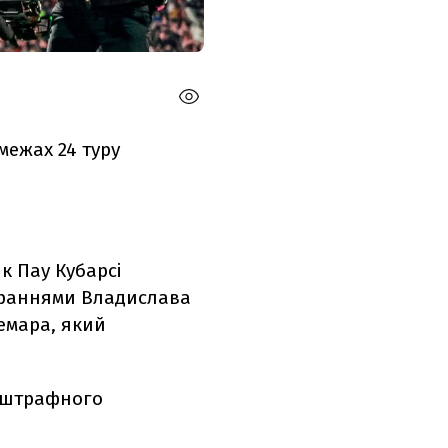
межах 24 туру
к Пау Кубарсі
тараннями Владислава
емара, який
ї штрафного