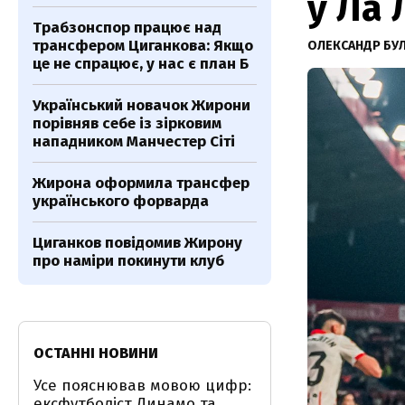
у Ла 
Трабзонспор працює над
трансфером Циганкова: Якщо
ОЛЕКСАНДР БУ
це не спрацює, у нас є план Б
Український новачок Жирони
порівняв себе із зірковим
нападником Манчестер Сіті
Жирона оформила трансфер
українського форварда
Циганков повідомив Жирону
про наміри покинути клуб
ОСТАННІ НОВИНИ
Усе пояснював мовою цифр:
ексфутболіст Динамо та