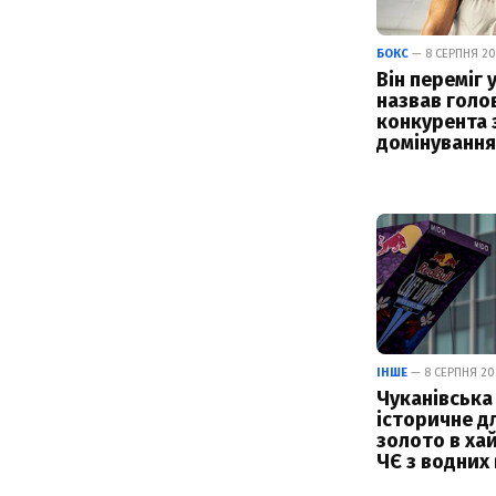
БОКС
— 8 СЕРПНЯ 202
Він переміг у
назвав голо
конкурента 
домінування 
ІНШЕ
— 8 СЕРПНЯ 202
Чуканівська
історичне д
золото в ха
ЧЄ з водних 