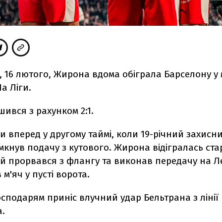
, 16 лютого, Жирона вдома обіграла Барселону у 
а Ліги.
ився з рахунком 2:1.
и вперед у другому таймі, коли 19-річний захисни
мкнув подачу з кутового. Жирона відігралась с
ий прорвався з флангу та виконав передачу на Л
м'яч у пусті ворота.
осподарям приніс влучний удар Бельтрана з ліні
.