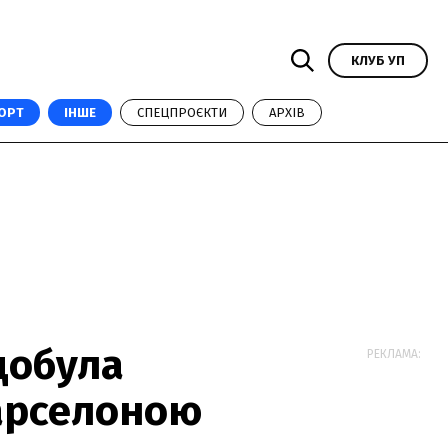
КЛУБ УП
ОРТ
ІНШЕ
СПЕЦПРОЄКТИ
АРХІВ
добула
РЕКЛАМА:
Барселоною