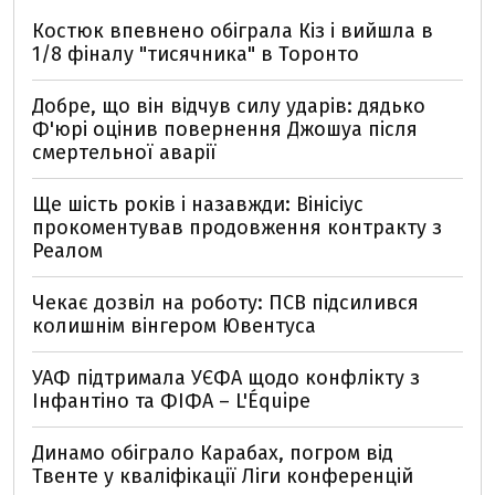
Костюк впевнено обіграла Кіз і вийшла в
1/8 фіналу "тисячника" в Торонто
Добре, що він відчув силу ударів: дядько
Ф'юрі оцінив повернення Джошуа після
смертельної аварії
Ще шість років і назавжди: Вінісіус
прокоментував продовження контракту з
Реалом
Чекає дозвіл на роботу: ПСВ підсилився
колишнім вінгером Ювентуса
УАФ підтримала УЄФА щодо конфлікту з
Інфантіно та ФІФА – L'Équipe
Динамо обіграло Карабах, погром від
Твенте у кваліфікації Ліги конференцій