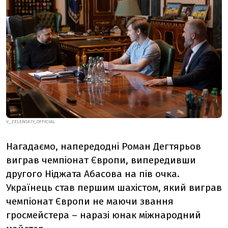
V_ZELENSKIY_OFFICIAL
Нагадаємо, напередодні Роман Дегтярьов
виграв чемпіонат Європи, випередивши
другого Ніджата Абасова на пів очка.
Українець став першим шахістом, який виграв
чемпіонат Європи не маючи звання
гросмейстера – наразі юнак міжнародний