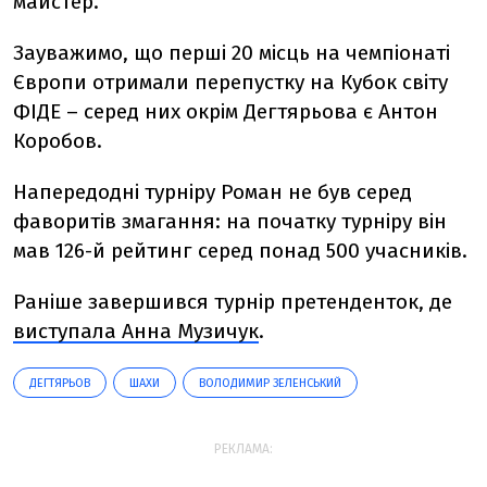
майстер.
Зауважимо, що перші 20 місць на чемпіонаті
Європи отримали перепустку на Кубок світу
ФІДЕ – серед них окрім Дегтярьова є Антон
Коробов.
Напередодні турніру Роман
не був серед
фаворитів змагання: на початку турніру він
мав 126-й рейтинг серед понад 500 учасників.
Раніше
завершився турнір претенденток, де
виступала Анна Музичук
.
ДЕГТЯРЬОВ
ШАХИ
ВОЛОДИМИР ЗЕЛЕНСЬКИЙ
РЕКЛАМА: