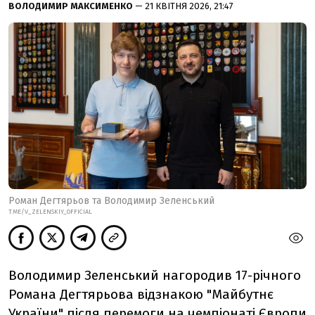
ВОЛОДИМИР МАКСИМЕНКО
— 21 КВІТНЯ 2026, 21:47
Роман Дегтярьов та Володимир Зеленський
T.ME/V_ZELENSKIY_OFFICIAL
Володимир Зеленський нагородив 17-річного
Романа Дегтярьова відзнакою "Майбутнє
України" після
перемоги на чемпіонаті Європи