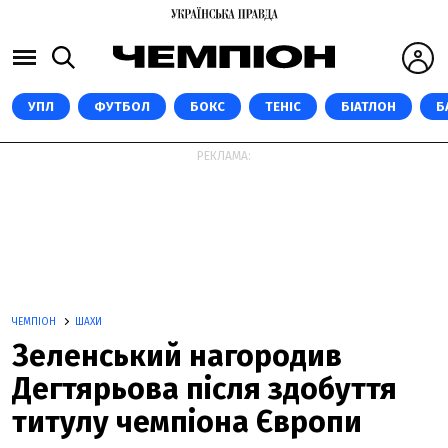
УПЛ
ФУТБОЛ
БОКС
ТЕНІС
БІАТЛОН
Б
РЕКЛАМА:
ЧЕМПІОН
ШАХИ
Зеленський нагородив
Дегтярьова після здобуття
титулу чемпіона Європи