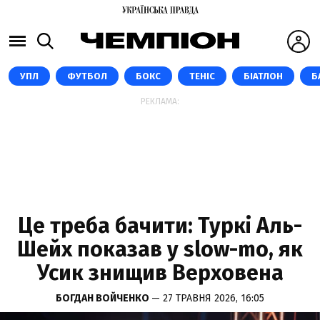
УПЛ
ФУТБОЛ
БОКС
ТЕНІС
БІАТЛОН
Б
РЕКЛАМА:
Це треба бачити: Туркі Аль-
Шейх показав у slow-mo, як
Усик знищив Верховена
БОГДАН ВОЙЧЕНКО
— 27 ТРАВНЯ 2026, 16:05
СКРІНШОТ