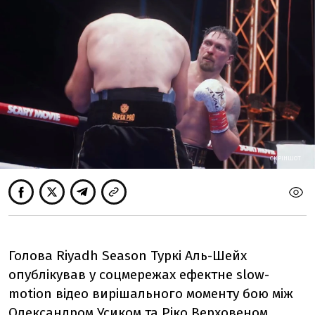
СКРІНШОТ
Голова Riyadh Season Туркі Аль-Шейх
опублікував у соцмережах ефектне slow-
motion відео вирішального моменту бою між
Олександром Усиком та Ріко Верховеном.