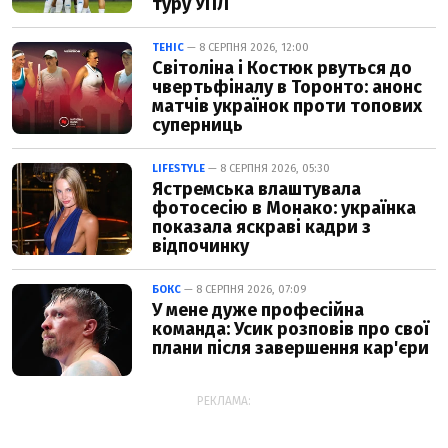
туру УПЛ
ТЕНІС
— 8 СЕРПНЯ 2026, 12:00
Світоліна і Костюк рвуться до
чвертьфіналу в Торонто: анонс
матчів українок проти топових
суперниць
LIFESTYLE
— 8 СЕРПНЯ 2026, 05:30
Ястремська влаштувала
фотосесію в Монако: українка
показала яскраві кадри з
відпочинку
БОКС
— 8 СЕРПНЯ 2026, 07:09
У мене дуже професійна
команда: Усик розповів про свої
плани після завершення кар'єри
РЕКЛАМА: