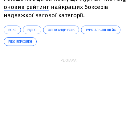
оновив рейтинг
найкращих боксерів
надважкої вагової категорії.
БОКС
ВІДЕО
ОЛЕКСАНДР УСИК
ТУРКІ АЛЬ АШ-ШЕЙХ
РІКО ВЕРХОВЕН
РЕКЛАМА: