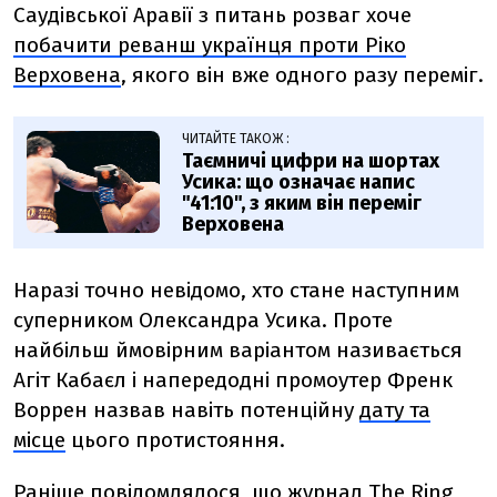
Саудівської Аравії з питань розваг хоче
побачити реванш українця проти Ріко
Верховена
, якого він вже одного разу переміг.
ЧИТАЙТЕ ТАКОЖ :
Таємничі цифри на шортах
Усика: що означає напис
"41:10", з яким він переміг
Верховена
Наразі
точно невідомо, хто стане наступним
суперником Олександра Усика. Проте
найбільш ймовірним варіантом називається
Агіт Кабаєл і напередодні промоутер Френк
Воррен назвав навіть потенційну
дату та
місце
цього протистояння.
Раніше
повідомлялося, що ж
урнал The Ring