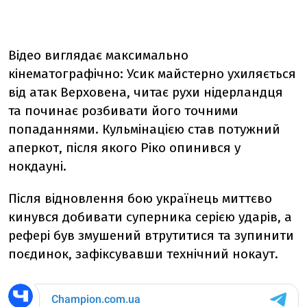
Відео виглядає максимально
кінематографічно: Усик майстерно ухиляється
від атак Верховена, читає рухи нідерландця
та починає розбивати його точними
попаданнями. Кульмінацією став потужний
аперкот, після якого Ріко опинився у
нокдауні.
Після відновлення бою українець миттєво
кинувся добивати суперника серією ударів, а
рефері був змушений втрутитися та зупинити
поєдинок, зафіксувавши технічний нокаут.