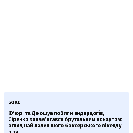
БОКС
Ф’юрі та Джошуа побили андердогів,
Сіренко запам’ятався брутальним нокаутом:
огляд найшаленішого боксерського вікенду
літа