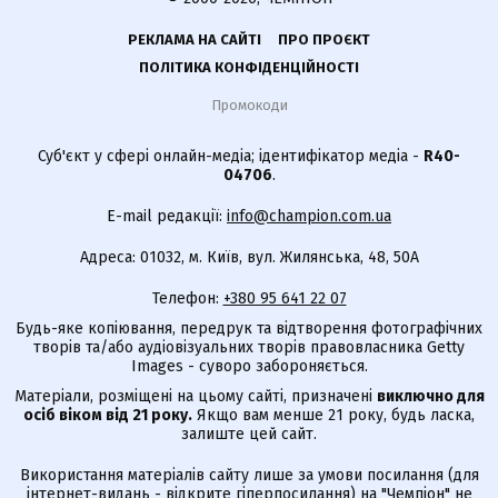
РЕКЛАМА НА САЙТІ
ПРО ПРОЄКТ
ПОЛІТИКА КОНФІДЕНЦІЙНОСТІ
Промокоди
Суб'єкт у сфері онлайн-медіа; ідентифікатор медіа -
R40-
04706
.
E-mail редакції:
info@champion.com.ua
Адреса: 01032, м. Київ, вул. Жилянська, 48, 50А
Телефон:
+380 95 641 22 07
Будь-яке копіювання, передрук та відтворення фотографічних
творів та/або аудіовізуальних творів правовласника Getty
Images - суворо забороняється.
Матеріали, розміщені на цьому сайті, призначені
виключно для
осіб віком від 21 року.
Якщо вам менше 21 року, будь ласка,
залиште цей сайт.
Використання матеріалів сайту лише за умови посилання (для
інтернет-видань - відкрите гіперпосилання) на "Чемпіон" не