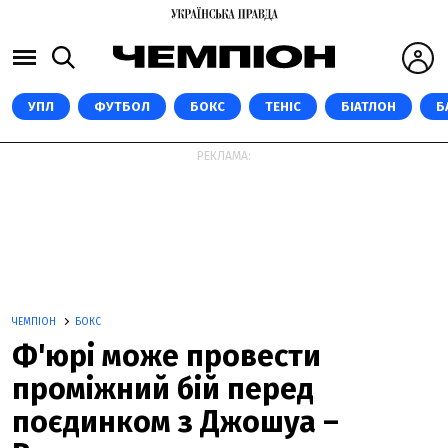
УПЛ
ФУТБОЛ
БОКС
ТЕНІС
БІАТЛОН
Б
РЕКЛАМА:
ЧЕМПІОН
БОКС
Ф'юрі може провести
проміжний бій перед
поєдинком з Джошуа –