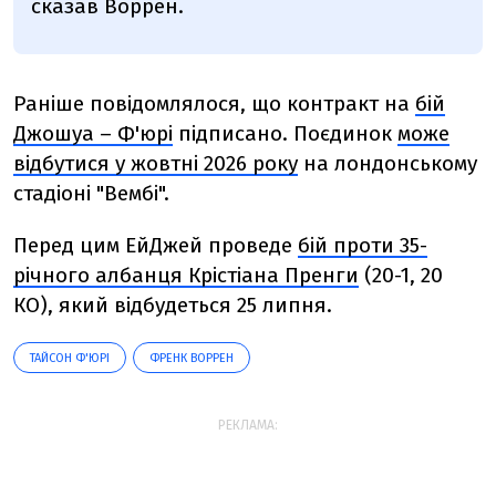
сказав Воррен.
Раніше повідомлялося, що контракт на
бій
Джошуа – Ф'юрі
підписано. Поєдинок
може
відбутися у жовтні 2026 року
на лондонському
стадіоні "Вембі".
Перед цим ЕйДжей проведе
бій проти 35-
річного албанця Крістіана Пренги
(20-1, 20
КО), який відбудеться 25 липня.
ТАЙСОН Ф'ЮРІ
ФРЕНК ВОРРЕН
РЕКЛАМА: