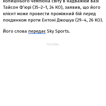
колишнього чемпіона світу в надважкій вазі
Тайсон Фʼюрі (35–2–1, 24 КО), заявив, що його
клієнт може провести проміжний бій перед
поєдинком проти Ентоні Джошуа (29–4, 26 КО).
Його слова
передає
Sky Sports.
РЕКЛАМА: