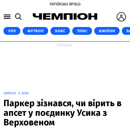
УПЛ
ФУТБОЛ
БОКС
ТЕНІС
БІАТЛОН
Б
РЕКЛАМА:
ЧЕМПІОН
БОКС
Паркер зізнався, чи вірить в
апсет у поєдинку Усика з
Верховеном