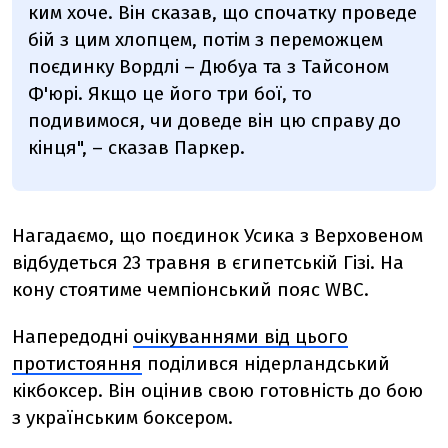
ким хоче. Він сказав, що спочатку проведе
бій з цим хлопцем, потім з переможцем
поєдинку Вордлі – Дюбуа та з Тайсоном
Ф'юрі. Якщо це його три бої, то
подивимося, чи доведе він цю справу до
кінця", – сказав Паркер.
Нагадаємо, що поєдинок Усика з Верховеном
відбудеться 23 травня в єгипетській Гізі. На
кону стоятиме чемпіонський пояс WBC.
Напередодні
очікуваннями від цього
протистояння
поділився нідерландський
кікбоксер. Він оцінив свою готовність до бою
з українським боксером.