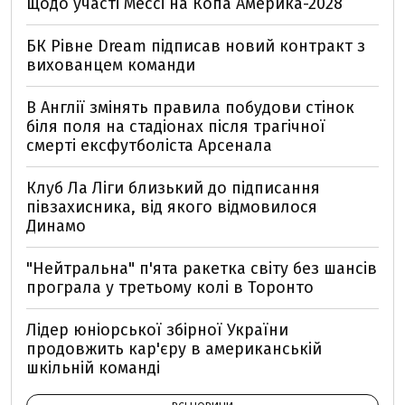
щодо участі Мессі на Копа Америка-2028
БК Рівне Dream підписав новий контракт з
вихованцем команди
В Англії змінять правила побудови стінок
біля поля на стадіонах після трагічної
смерті ексфутболіста Арсенала
Клуб Ла Ліги близький до підписання
півзахисника, від якого відмовилося
Динамо
"Нейтральна" п'ята ракетка світу без шансів
програла у третьому колі в Торонто
Лідер юніорської збірної України
продовжить кар'єру в американській
шкільній команді