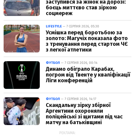
заступився за жінок на дорозі:
боєць миттєво став зіркою
соцмереж
LIFESTYLE
— 7 СЕРПНЯ 2026, 05:30
Усмішка перед боротьбою за
золото: Магучіх показала фото
з тренування перед стартом ЧЄ
з легкої атлетики
ФУТБОЛ
— 7 СЕРПНЯ 2026, 00:14
Динамо обіграло Карабах,
погром від Твенте у кваліфікації
Ліги конференцій
ФУТБОЛ
— 7 СЕРПНЯ 2026, 14:17
Скандальну зірку збірної
Аргентини охороняли
поліцейські зі щитами під час
матчу на батьківщині
РЕКЛАМА: