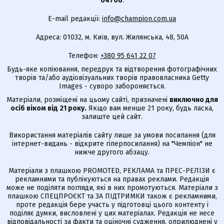
04706
.
E-mail редакції:
info@champion.com.ua
Адреса: 01032, м. Київ, вул. Жилянська, 48, 50А
Телефон:
+380 95 641 22 07
Будь-яке копіювання, передрук та відтворення фотографічних
творів та/або аудіовізуальних творів правовласника Getty
Images - суворо забороняється.
Матеріали, розміщені на цьому сайті, призначені
виключно для
осіб віком від 21 року.
Якщо вам менше 21 року, будь ласка,
залиште цей сайт.
Використання матеріалів сайту лише за умови посилання (для
інтернет-видань - відкрите гіперпосилання) на "Чемпіон" не
нижче другого абзацу.
Матеріали з плашкою PROMOTED, РЕКЛАМА та ПРЕС-РЕЛІЗИ є
рекламними та публікуються на правах реклами. Редакція
може не поділяти погляди, які в них промотуються. Матеріали з
плашкою СПЕЦПРОЄКТ та ЗА ПІДТРИМКИ також є рекламними,
проте редакція бере участь у підготовці цього контенту і
поділяє думки, висловлені у цих матеріалах. Редакція не несе
відповідальності за факти та оціночні судження, оприлюднені у