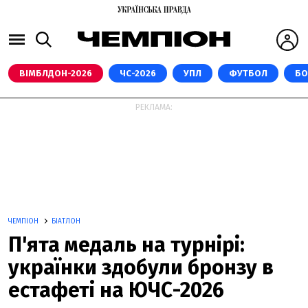
ВІМБЛДОН-2026
ЧС-2026
УПЛ
ФУТБОЛ
БО
РЕКЛАМА:
ЧЕМПІОН
БІАТЛОН
П'ята медаль на турнірі:
українки здобули бронзу в
естафеті на ЮЧС-2026