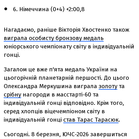
6. Німеччина (0+4) +2:00,8
Нагадаємо, раніше Вікторія Хвостенко також
виграла особисту бронзову медаль
юніорського чемпіонату світу в індивідуальній
гонці.
Загалом це вже п'ята медаль України на
цьогорічній планетарній першості. До цього
Олександра Меркушина виграла
золоту
та
срібну
нагороди в масстарті-60 та
індивідуальній гонці відповідно. Крім того,
серед хлопців віцечемпіоном світу в
індивідуальній гонці
став Тарас Тарасюк
.
Сьогодні. 8 березня, ЮЧС-2026 завершиться