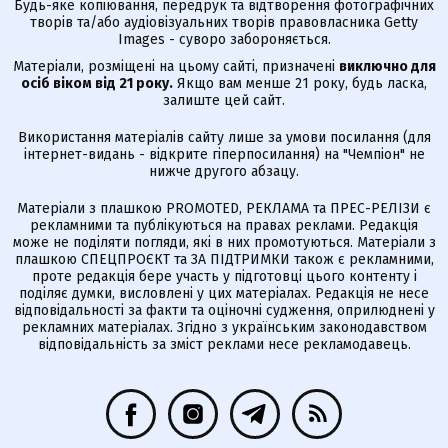
Будь-яке копіювання, передрук та відтворення фотографічних
творів та/або аудіовізуальних творів правовласника Getty
Images - суворо забороняється.
Матеріали, розміщені на цьому сайті, призначені
виключно для
осіб віком від 21 року.
Якщо вам менше 21 року, будь ласка,
залиште цей сайт.
Використання матеріалів сайту лише за умови посилання (для
інтернет-видань - відкрите гіперпосилання) на "Чемпіон" не
нижче другого абзацу.
Матеріали з плашкою PROMOTED, РЕКЛАМА та ПРЕС-РЕЛІЗИ є
рекламними та публікуються на правах реклами. Редакція
може не поділяти погляди, які в них промотуються. Матеріали з
плашкою СПЕЦПРОЄКТ та ЗА ПІДТРИМКИ також є рекламними,
проте редакція бере участь у підготовці цього контенту і
поділяє думки, висловлені у цих матеріалах. Редакція не несе
відповідальності за факти та оціночні судження, оприлюднені у
рекламних матеріалах. Згідно з українським законодавством
відповідальність за зміст реклами несе рекламодавець.