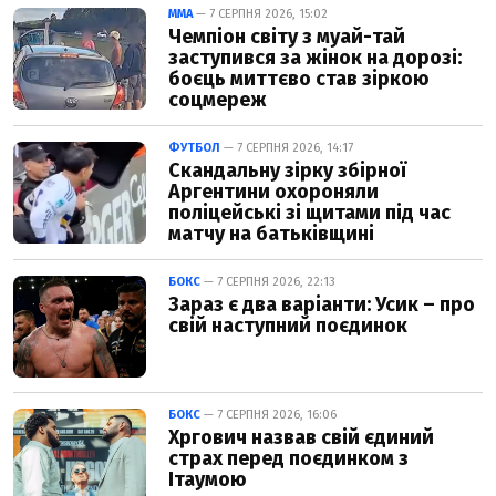
ММА
— 7 СЕРПНЯ 2026, 15:02
Чемпіон світу з муай-тай
заступився за жінок на дорозі:
боєць миттєво став зіркою
соцмереж
ФУТБОЛ
— 7 СЕРПНЯ 2026, 14:17
Скандальну зірку збірної
Аргентини охороняли
поліцейські зі щитами під час
матчу на батьківщині
БОКС
— 7 СЕРПНЯ 2026, 22:13
Зараз є два варіанти: Усик – про
свій наступний поєдинок
БОКС
— 7 СЕРПНЯ 2026, 16:06
Хргович назвав свій єдиний
страх перед поєдинком з
Ітаумою