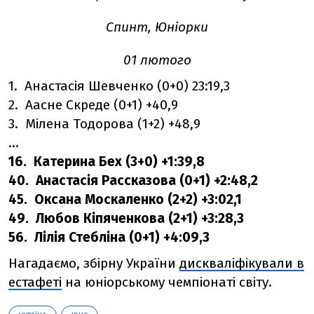
Спинт, Юніорки
01 лютого
1. Анастасія Шевченко (0+0) 23:19,3
2. Аасне Скреде (0+1) +40,9
3. Мілена Тодорова (1+2) +48,9
...
16. Катерина Бех (3+0) +1:39,8
40. Анастасія Рассказова (0+1) +2:48,2
45. Оксана Москаленко (2+2) +3:02,1
49. Любов Кіпяченкова (2+1) +3:28,3
56. Лілія Стебліна (0+1) +4:09,3
Нагадаємо, збірну України
дискваліфікували в
естафеті
на юніорському чемпіонаті світу.