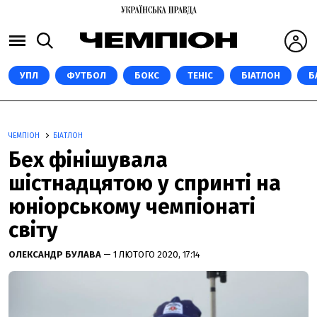
УПЛ
ФУТБОЛ
БОКС
ТЕНІС
БІАТЛОН
Б
ЧЕМПІОН
БІАТЛОН
Бех фінішувала
шістнадцятою у спринті на
юніорському чемпіонаті
світу
ОЛЕКСАНДР БУЛАВА
— 1 ЛЮТОГО 2020, 17:14