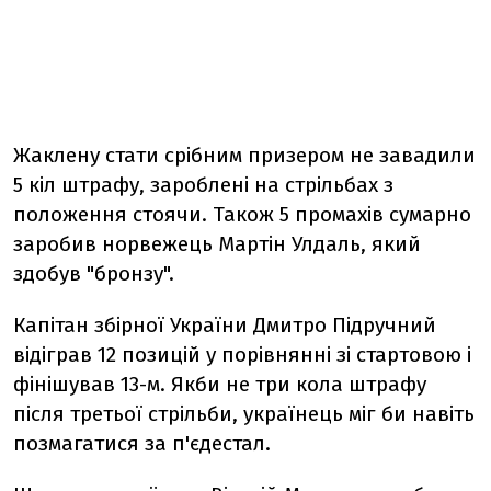
Жаклену стати срібним призером не завадили
5 кіл штрафу, зароблені на стрільбах з
положення стоячи. Також 5 промахів сумарно
заробив норвежець Мартін Улдаль, який
здобув "бронзу".
Капітан збірної України Дмитро Підручний
відіграв 12 позицій у порівнянні зі стартовою і
фінішував 13-м. Якби не три кола штрафу
після третьої стрільби, українець міг би навіть
позмагатися за п'єдестал.