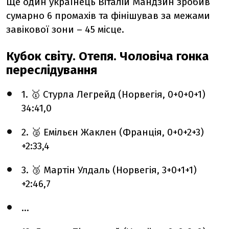
Ще один українець Віталій Мандзин зробив
сумарно 6 промахів та фінішував за межами
завікової зони – 45 місце.
Кубок світу. Отепя. Чоловіча гонка
переслідування
1. 🥇 Стурла Легрейд (Норвегія, 0+0+0+1)
34:41,0
2. 🥈 Емільєн Жаклен (Франція, 0+0+2+3)
+2:33,4
3. 🥉 Мартін Улдаль (Норвегія, 3+0+1+1)
+2:46,7
...