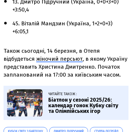
13. Дмитро Підручний (Україна, 0+0+3+0)
+3:50,4
45. Віталій Мандзин (Україна, 1+2+0+3)
+6:05,1
Також сьогодні, 14 березня, в Отепя
відбудеться
жіночий персьют
, в якому Україну
представить Христина Дмитренко. Початок
запланований на 17:00 за київським часом.
ЧИТАЙТЕ ТАКОЖ :
Біатлон у сезоні 2025/26:
календар гонок Кубку світу
та Олімпійських ігор
КУБОК СВІТУ З БІАТЛОНУ
ДМИТРО ПІДРУЧНИЙ
СТУРЛА ЛЕГРЕЙД