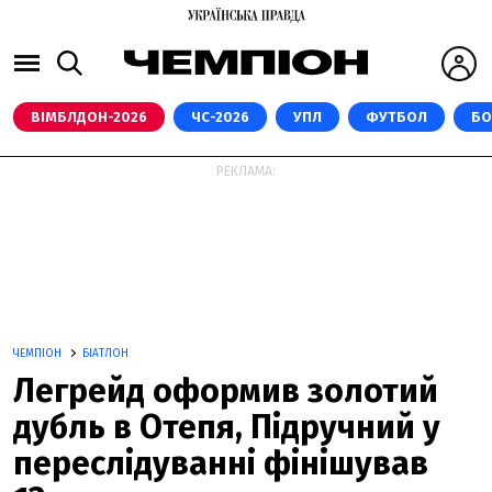
ВІМБЛДОН-2026
ЧС-2026
УПЛ
ФУТБОЛ
БО
РЕКЛАМА:
ЧЕМПІОН
БІАТЛОН
Легрейд оформив золотий
дубль в Отепя, Підручний у
переслідуванні фінішував