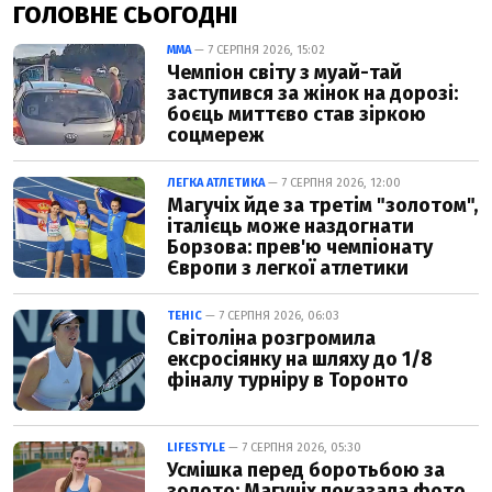
ГОЛОВНЕ СЬОГОДНІ
ММА
— 7 СЕРПНЯ 2026, 15:02
Чемпіон світу з муай-тай
заступився за жінок на дорозі:
боєць миттєво став зіркою
соцмереж
ЛЕГКА АТЛЕТИКА
— 7 СЕРПНЯ 2026, 12:00
Магучіх йде за третім "золотом",
італієць може наздогнати
Борзова: прев'ю чемпіонату
Європи з легкої атлетики
ТЕНІС
— 7 СЕРПНЯ 2026, 06:03
Світоліна розгромила
ексросіянку на шляху до 1/8
фіналу турніру в Торонто
LIFESTYLE
— 7 СЕРПНЯ 2026, 05:30
Усмішка перед боротьбою за
золото: Магучіх показала фото