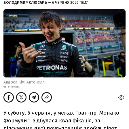
ВОЛОДИМИР СЛЮСАРЬ
— 6 ЧЕРВНЯ 2026, 18:17
Андреа Кімі Антонеллі
GETTY IMAGES
У суботу, 6 червня, у
межах Гран-прі Монако
Формули 1 відбулася кваліфікація, за
підсумками якої поул-позицію здобув пілот