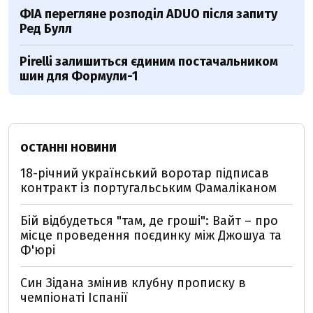
ФІА перегляне розподіл ADUO після запиту
Ред Булл
Pirelli залишиться єдиним постачальником
шин для Формули-1
ОСТАННІ НОВИНИ
18-річний український воротар підписав
контракт із португальським Фамаліканом
Бій відбудеться "там, де гроші": Вайт – про
місце проведення поєдинку між Джошуа та
Ф'юрі
Син Зідана змінив клубну прописку в
чемпіонаті Іспанії