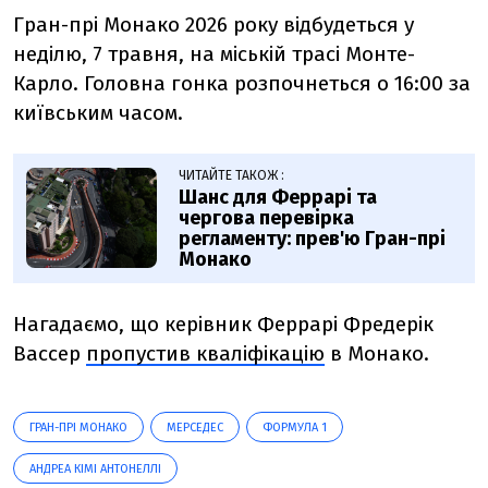
Гран-прі Монако 2026 року відбудеться у
неділю, 7 травня, на міській трасі Монте-
Карло. Головна гонка розпочнеться о 16:00 за
київським часом.
ЧИТАЙТЕ ТАКОЖ :
Шанс для Феррарі та
чергова перевірка
регламенту: прев'ю Гран-прі
Монако
Нагадаємо, що керівник Феррарі Фредерік
Вассер
пропустив кваліфікацію
в Монако.
ГРАН-ПРІ МОНАКО
МЕРСЕДЕС
ФОРМУЛА 1
АНДРЕА КІМІ АНТОНЕЛЛІ