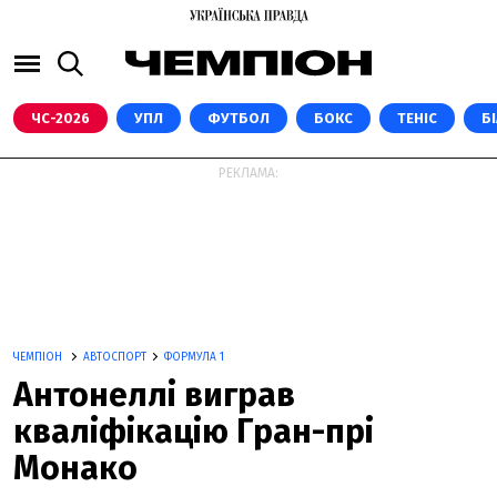
ЧС-2026
УПЛ
ФУТБОЛ
БОКС
ТЕНІС
Б
РЕКЛАМА:
ЧЕМПІОН
АВТОСПОРТ
ФОРМУЛА 1
Антонеллі виграв
кваліфікацію Гран-прі
Монако