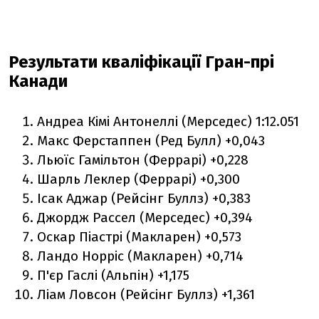
Результати кваліфікації Гран-прі
Канади
Андреа Кімі Антонеллі (Мерседес) 1:12.051
Макс Ферстаппен (Ред Булл) +0,043
Льюїс Гамільтон (Феррарі) +0,228
Шарль Леклер (Феррарі) +0,300
Ісак Аджар (Рейсінг Буллз) +0,383
Джордж Рассел (Мерседес) +0,394
Оскар Піастрі (Макларен) +0,573
Ландо Норріс (Макларен) +0,714
П'єр Гаслі (Альпін) +1,175
Ліам Ловсон (Рейсінг Буллз) +1,361