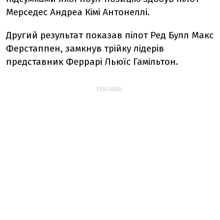
Мерседес Андреа Кімі Антонеллі.
Другий результат показав пілот Ред Булл Макс
Ферстаппен, замкнув трійку лідерів
представник Феррарі Льюїс Гамільтон.
РЕКЛАМА: