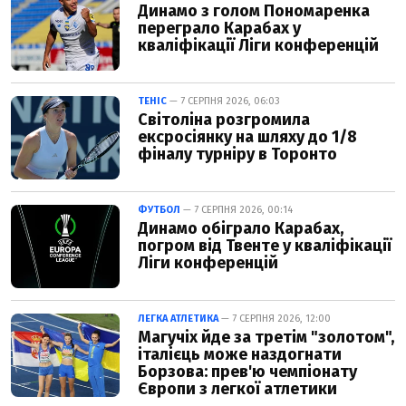
Динамо з голом Пономаренка
переграло Карабах у
кваліфікації Ліги конференцій
ТЕНІС
— 7 СЕРПНЯ 2026, 06:03
Світоліна розгромила
ексросіянку на шляху до 1/8
фіналу турніру в Торонто
ФУТБОЛ
— 7 СЕРПНЯ 2026, 00:14
Динамо обіграло Карабах,
погром від Твенте у кваліфікації
Ліги конференцій
ЛЕГКА АТЛЕТИКА
— 7 СЕРПНЯ 2026, 12:00
Магучіх йде за третім "золотом",
італієць може наздогнати
Борзова: прев'ю чемпіонату
Європи з легкої атлетики