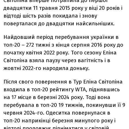
Світоліна вперше потрапила до першої
двадцятки
11 травня 2015 року у віці 20 років і
відтоді шість разів покидала і знову
поверталася до двадцятки найсильніших.
Найдовший період перебування українки в
топ-20
– 272 тижні з кінця серпня 2016 року до
початку квітня 2022 року. Того сезону Еліна
Світоліна взяла паузу через вагітність і в
жовтні 2022-го народила доньку.
Після свого повернення в Тур Еліна Світоліна
входила в топ-20 рейтингу WTA, піднявшись
на 17 місце в березні 2024 року. Тоді вона
перебувала в топ-20 19 тижнів, покинувши її 9
червня 2024-го. Одеситка повернулася в
топ-20 наприкінці березня минулого року і
відтоді продовжує підніматися у світовій