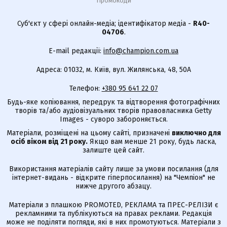
Промокоди
Суб'єкт у сфері онлайн-медіа; ідентифікатор медіа -
R40-
04706
.
E-mail редакції:
info@champion.com.ua
Адреса: 01032, м. Київ, вул. Жилянська, 48, 50А
Телефон:
+380 95 641 22 07
Будь-яке копіювання, передрук та відтворення фотографічних
творів та/або аудіовізуальних творів правовласника Getty
Images - суворо забороняється.
Матеріали, розміщені на цьому сайті, призначені
виключно для
осіб віком від 21 року.
Якщо вам менше 21 року, будь ласка,
залиште цей сайт.
Використання матеріалів сайту лише за умови посилання (для
інтернет-видань - відкрите гіперпосилання) на "Чемпіон" не
нижче другого абзацу.
Матеріали з плашкою PROMOTED, РЕКЛАМА та ПРЕС-РЕЛІЗИ є
рекламними та публікуються на правах реклами. Редакція
може не поділяти погляди, які в них промотуються. Матеріали з