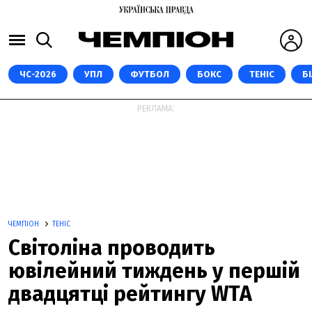
ЧС-2026
УПЛ
ФУТБОЛ
БОКС
ТЕНІС
Б
РЕКЛАМА:
ЧЕМПІОН
ТЕНІС
Світоліна проводить
ювілейний тиждень у першій
двадцятці рейтингу WTA