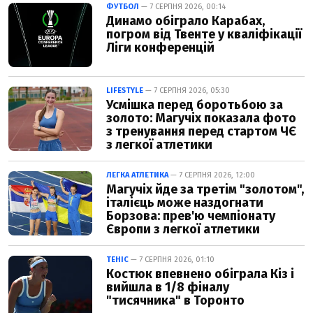
ФУТБОЛ
— 7 СЕРПНЯ 2026, 00:14
Динамо обіграло Карабах,
погром від Твенте у кваліфікації
Ліги конференцій
LIFESTYLE
— 7 СЕРПНЯ 2026, 05:30
Усмішка перед боротьбою за
золото: Магучіх показала фото
з тренування перед стартом ЧЄ
з легкої атлетики
ЛЕГКА АТЛЕТИКА
— 7 СЕРПНЯ 2026, 12:00
Магучіх йде за третім "золотом",
італієць може наздогнати
Борзова: прев'ю чемпіонату
Європи з легкої атлетики
ТЕНІС
— 7 СЕРПНЯ 2026, 01:10
Костюк впевнено обіграла Кіз і
вийшла в 1/8 фіналу
"тисячника" в Торонто