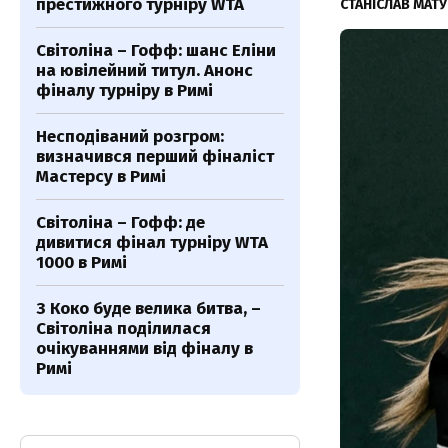
престижного турніру WTA
СТАНІСЛАВ МАТ
Світоліна – Гофф: шанс Еліни
на ювілейний титул. Анонс
фіналу турніру в Римі
Несподіваний розгром:
визначився перший фіналіст
Мастерсу в Римі
Світоліна – Гофф: де
дивитися фінал турніру WTA
1000 в Римі
З Коко буде велика битва, –
Світоліна поділилася
очікуваннями від фіналу в
Римі