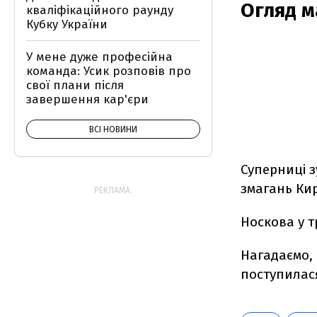
Огляд м
кваліфікаційного раунду
Кубку України
У мене дуже професійна
команда: Усик розповів про
свої плани після
завершення кар'єри
ВСІ НОВИНИ
Суперниці з
змагань Кир
РЕКЛАМА:
Носкова у т
Нагадаємо, 
поступилася