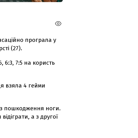
нсаційно програла у
сті (27).
 6:3, 7:5 на користь
ця взяла 4 гейми
ез пошкодження ноги.
відіграти, а з другої