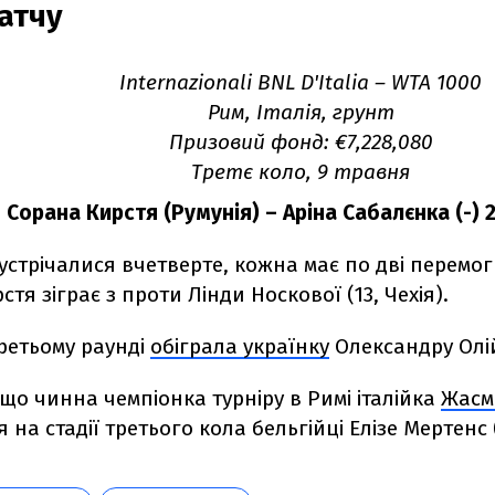
атчу
Internazionali BNL D'Italia – WTA 1000
Рим, Італія, грунт
Призовий фонд: €7,228,080
Третє коло, 9 травня
Сорана Кирстя (Румунія) – Аріна Сабалєнка (-) 2:6
устрічалися вчетверте, кожна має по дві перемог
стя зіграє з проти Лінди Носкової (13, Чехія).
ретьому раунді
обіграла українку
Олександру Олій
що чинна чемпіонка турніру в Римі італійка
Жасмі
 на стадії третього кола бельгійці Елізе Мертенс (