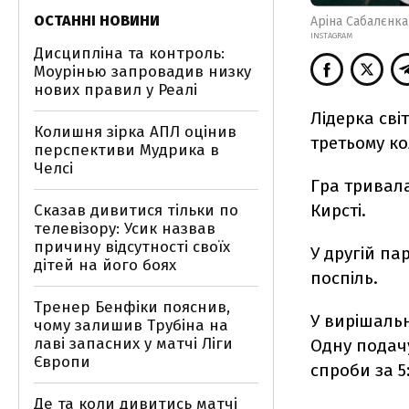
ОСТАННІ НОВИНИ
Аріна Сабалєнка
INSTAGRAM
Дисципліна та контроль:
Моурінью запровадив низку
нових правил у Реалі
Лідерка сві
Колишня зірка АПЛ оцінив
третьому кол
перспективи Мудрика в
Челсі
Гра тривала
Кирсті.
Сказав дивитися тільки по
телевізору: Усик назвав
причину відсутності своїх
У другій па
дітей на його боях
поспіль.
Тренер Бенфіки пояснив,
У вирішаль
чому залишив Трубіна на
лаві запасних у матчі Ліги
Одну подачу
Європи
спроби за 5
Де та коли дивитись матчі