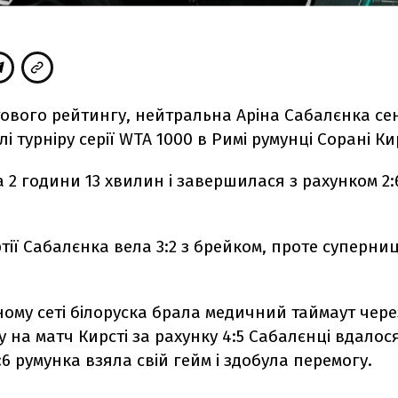
тового рейтингу, нейтральна Аріна Сабалєнка се
і турніру серії WTA 1000 в Римі румунці Сорані Кир
 2 години 13 хвилин і завершилася з рахунком 2:6,
ртії Сабалєнка вела 3:2 з брейком, проте суперни
ному сеті білоруска брала медичний таймаут чер
 на матч Кирсті за рахунку 4:5 Сабалєнці вдалося 
:6 румунка взяла свій гейм і здобула перемогу.