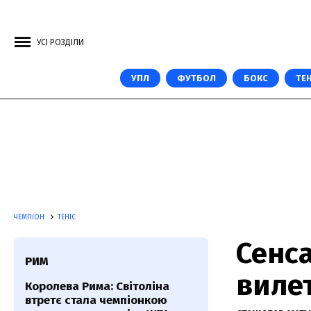
УСІ РОЗДІЛИ
УПЛ
ФУТБОЛ
БОКС
ТЕН
ЧЕМПІОН
ТЕНІС
Сенса
РИМ
вилет
Королева Рима: Світоліна
втретє стала чемпіонкою