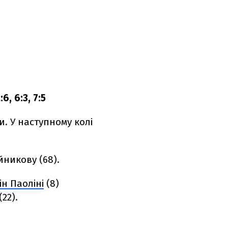
, 6:3, 7:5
и. У наступному колі
никову (68).
н Паоліні
(8)
22).