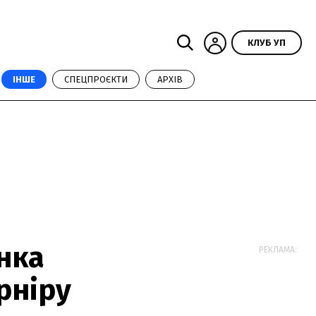
КЛУБ УП
ІНШЕ
СПЕЦПРОЄКТИ
АРХІВ
єнка
РЕКЛАМА:
рніру