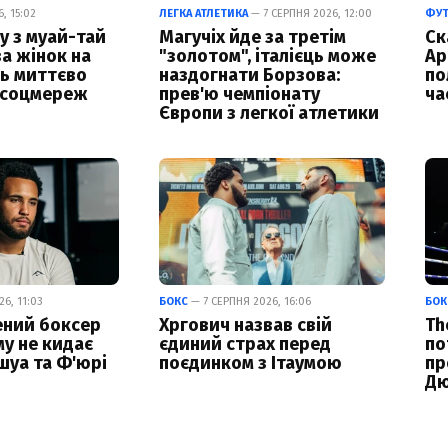
, 15:02
ЛЕГКА АТЛЕТИКА
— 7 СЕРПНЯ 2026, 12:00
ФУ
у з муай-тай
Магучіх йде за третім
Ск
за жінок на
"золотом", італієць може
Ар
ць миттєво
наздогнати Борзова:
по
 соцмереж
прев'ю чемпіонату
ча
Європи з легкої атлетики
6, 11:03
БОКС
— 7 СЕРПНЯ 2026, 16:06
БОК
ний боксер
Хргович назвав свій
Th
му не кидає
єдиний страх перед
по
уа та Ф'юрі
поєдинком з Ітаумою
пр
Дю