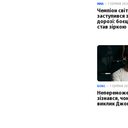
ММА
— 7 СЕРПНЯ 2026
Чемпіон світ
заступився 
дорозі: боє
став зіркою
БОКС
— 7 СЕРПНЯ 202
Непереможе
зізнався, чо
виклик Джош