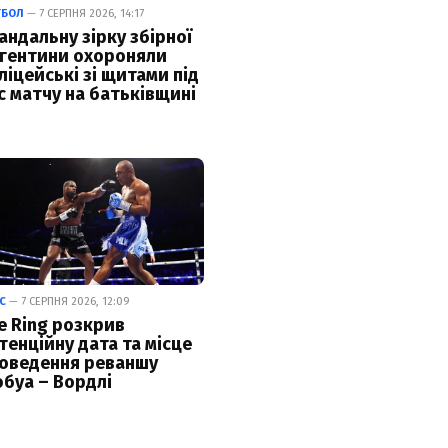
ТБОЛ
— 7 СЕРПНЯ 2026, 14:17
андальну зірку збірної
гентини охороняли
ліцейські зі щитами під
с матчу на батьківщині
С
— 7 СЕРПНЯ 2026, 12:09
e Ring розкрив
тенційну дата та місце
оведення реваншу
буа – Вордлі