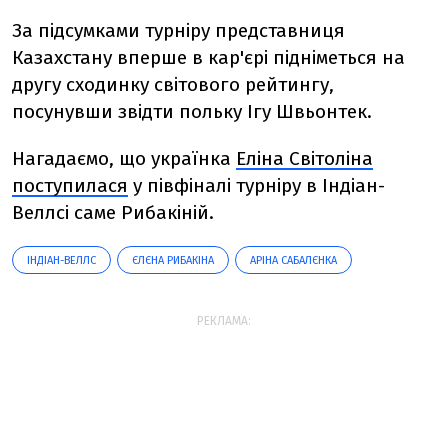
За підсумками турніру представниця
Казахстану вперше в кар'єрі підніметься на
другу сходинку світового рейтингу,
посунувши звідти польку Ігу Швьонтек.
Нагадаємо, що українка
Еліна Світоліна
поступилася
у півфіналі турніру в Індіан-
Веллсі саме Рибакіній.
ІНДІАН-ВЕЛЛС
ЄЛЄНА РИБАКІНА
АРІНА САБАЛЄНКА
РЕКЛАМА: