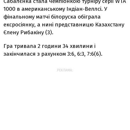
Сабалєнка стала чемпіонкою турніру серії WTA
1000 в американському Індіан-Веллсі. У
фінальному матчі білоруска обіграла
ексросіянку, а нині представницю Казахстану
Єлену Рибакіну (3).
Гра тривала 2 години 34 хвилини і
закінчилася з рахунком 3:6, 6:3, 7:6(6).
РЕКЛАМА: