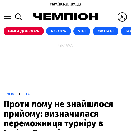
ВІМБЛДОН-2026
ЧС-2026
УПЛ
ФУТБОЛ
БО
РЕКЛАМА:
ЧЕМПІОН
ТЕНІС
Проти лому не знайшлося
прийому: визначилася
переможниця турніру в