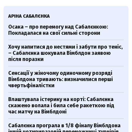
АРІНА САБАЛЄНКА
Осака – про перемогу над Сабалєнкою:
Покладалася на свої сильні сторони
Хочу напитися до нестями і забути про теніс,
– Сабалєнка шокувала Вімблдон заявою
після поразки
Сенсації у жіночому одиночному розряді
Вімблдона тривають: визначилися перші
чвертьфіналістки
Влаштувала істерику на корті: Сабалєнка
скажено волала і била себе ракеткою під
час матчу на Вімблдоні
Сабалєнка програла в 1/8 фіналу Вімблдона
іншій чотириразовій переможниці турнірів