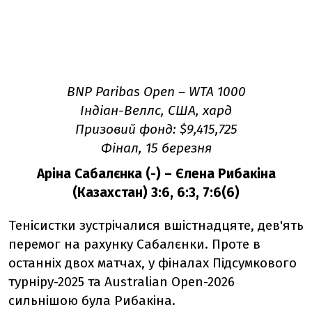
BNP Paribas Open
–
WTA 1000
Індіан-Веллс, США, хард
Призовий фонд: $9,415,725
Фінал, 15 березня
Аріна Сабалєнка (-) – Єлена Рибакіна
(Казахстан) 3:6, 6:3, 7:6(6)
Тенісистки зустрічалися вшістнадцяте, дев'ять
перемог на рахунку Сабалєнки. Проте в
останніх двох матчах, у фіналах Підсумкового
турніру-2025 та Australian Open-2026
сильнішою була Рибакіна.