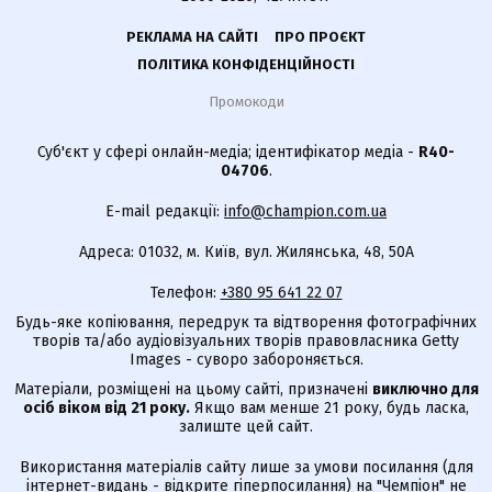
РЕКЛАМА НА САЙТІ
ПРО ПРОЄКТ
ПОЛІТИКА КОНФІДЕНЦІЙНОСТІ
Промокоди
Суб'єкт у сфері онлайн-медіа; ідентифікатор медіа -
R40-
04706
.
E-mail редакції:
info@champion.com.ua
Адреса: 01032, м. Київ, вул. Жилянська, 48, 50А
Телефон:
+380 95 641 22 07
Будь-яке копіювання, передрук та відтворення фотографічних
творів та/або аудіовізуальних творів правовласника Getty
Images - суворо забороняється.
Матеріали, розміщені на цьому сайті, призначені
виключно для
осіб віком від 21 року.
Якщо вам менше 21 року, будь ласка,
залиште цей сайт.
Використання матеріалів сайту лише за умови посилання (для
інтернет-видань - відкрите гіперпосилання) на "Чемпіон" не