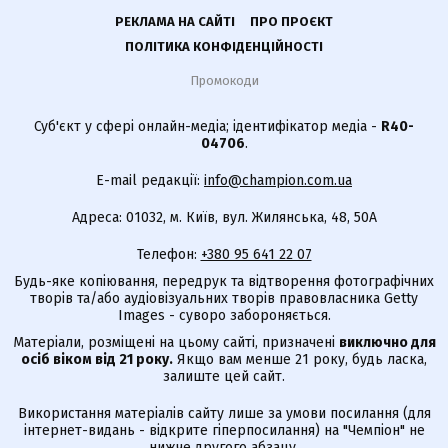
РЕКЛАМА НА САЙТІ
ПРО ПРОЄКТ
ПОЛІТИКА КОНФІДЕНЦІЙНОСТІ
Промокоди
Суб'єкт у сфері онлайн-медіа; ідентифікатор медіа -
R40-
04706
.
E-mail редакції:
info@champion.com.ua
Адреса: 01032, м. Київ, вул. Жилянська, 48, 50А
Телефон:
+380 95 641 22 07
Будь-яке копіювання, передрук та відтворення фотографічних
творів та/або аудіовізуальних творів правовласника Getty
Images - суворо забороняється.
Матеріали, розміщені на цьому сайті, призначені
виключно для
осіб віком від 21 року.
Якщо вам менше 21 року, будь ласка,
залиште цей сайт.
Використання матеріалів сайту лише за умови посилання (для
інтернет-видань - відкрите гіперпосилання) на "Чемпіон" не
нижче другого абзацу.