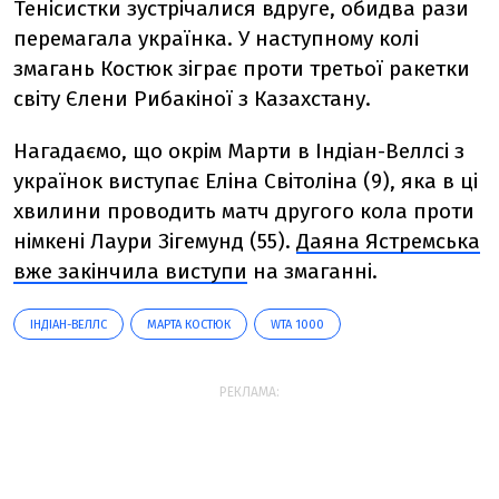
Тенісистки зустрічалися вдруге, обидва рази
перемагала українка. У наступному колі
змагань Костюк зіграє проти третьої ракетки
світу Єлени Рибакіної з Казахстану.
Нагадаємо, що окрім Марти в Індіан-Веллсі з
українок виступає Еліна Світоліна (9), яка в ці
хвилини проводить матч другого кола проти
німкені Лаури Зігемунд (55).
Даяна Ястремська
вже закінчила виступи
на змаганні.
ІНДІАН-ВЕЛЛС
МАРТА КОСТЮК
WTA 1000
РЕКЛАМА: