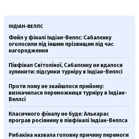
ІНДІАН-ВЕЛЛС
Фейл у фіналі Індіан-Веллс: Сабалєнку
оголосили під іншим прізвищем під час
нагородження
Півфінал Світоліної, Сабалєнку не вдалося
зупинити: підсумки турніру в Індіан-Веллсі
Проти лому не знайшлося прийому:
визначилася переможниця турніру в Індіан-
Веллсі
Класичного фіналу не буде: Алькарас
програв росіянину в півфіналі Індіан-Веллса
Рибакіна назвала головну причину перемоги