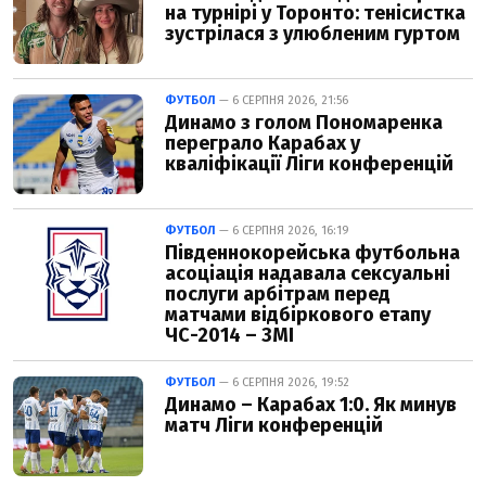
на турнірі у Торонто: тенісистка
зустрілася з улюбленим гуртом
ФУТБОЛ
— 6 СЕРПНЯ 2026, 21:56
Динамо з голом Пономаренка
переграло Карабах у
кваліфікації Ліги конференцій
ФУТБОЛ
— 6 СЕРПНЯ 2026, 16:19
Південнокорейська футбольна
асоціація надавала сексуальні
послуги арбітрам перед
матчами відбіркового етапу
ЧС-2014 – ЗМІ
ФУТБОЛ
— 6 СЕРПНЯ 2026, 19:52
Динамо – Карабах 1:0. Як минув
матч Ліги конференцій