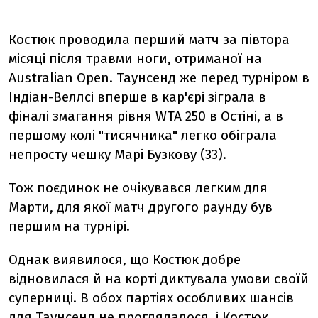
Костюк проводила перший матч за півтора
місяці після травми ноги, отриманої на
Australian Open. Таунсенд же перед турніром в
Індіан-Веллсі вперше в кар'єрі зіграла в
фіналі змагання рівня WTA 250 в Остіні, а в
першому колі "тисячника" легко обіграла
непросту чешку Марі Бузкову (33).
Тож поєдинок не очікувався легким для
Марти, для якої матч другого раунду був
першим на турнірі.
Однак виявилося, що Костюк добре
відновилася й на корті диктувала умови своїй
суперниці. В обох партіях особливих шансів
для Таунсенд не проглядалося, і Костюк