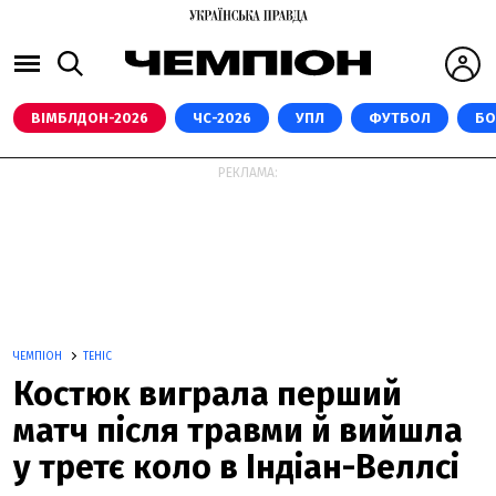
ВІМБЛДОН-2026
ЧС-2026
УПЛ
ФУТБОЛ
БО
РЕКЛАМА:
ЧЕМПІОН
ТЕНІС
Костюк виграла перший
матч після травми й вийшла
у третє коло в Індіан-Веллсі