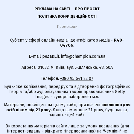
РЕКЛАМА НА САЙТІ
ПРО ПРОЄКТ
ПОЛІТИКА КОНФІДЕНЦІЙНОСТІ
Промокоди
Суб'єкт у сфері онлайн-медіа; ідентифікатор медіа -
R40-
04706
.
E-mail редакції:
info@champion.com.ua
Адреса: 01032, м. Київ, вул. Жилянська, 48, 50А
Телефон:
+380 95 641 22 07
Будь-яке копіювання, передрук та відтворення фотографічних
творів та/або аудіовізуальних творів правовласника Getty
Images - суворо забороняється.
Матеріали, розміщені на цьому сайті, призначені
виключно для
осіб віком від 21 року.
Якщо вам менше 21 року, будь ласка,
залиште цей сайт.
Використання матеріалів сайту лише за умови посилання (для
інтернет-видань - відкрите гіперпосилання) на "Чемпіон" не