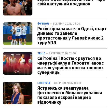
свій наступний поєдинок
ФУТБОЛ
— 8 СЕРПНЯ 2026, 06:00
Росія зірвала матч в Одесі, старт
Динамо та запекле
протистояння у Львові: анонс 2
туру УПЛ
ТЕНІС
— 8 СЕРПНЯ 2026, 12:00
Світоліна і Костюк рвуться до
чвертьфіналу в Торонто: анонс
матчів українок проти топових
суперниць
LIFESTYLE
— 8 СЕРПНЯ 2026, 05:30
Ястремська влаштувала
фотосесію в Монако: українка
показала яскраві кадри з
відпочинку