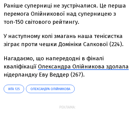
Раніше суперниці не зустрічалися. Це перша
перемога Олійникової над суперницею з
топ-150 світового рейтингу.
У наступному колі змагань наша тенісистка
зіграє проти чешки Домініки Салкової (224).
Нагадаємо, що напередодні в фіналі
кваліфікації
Олександра Олійникова здолала
нідерландку Еву Веддер (267).
WTA 125
ОЛЕКСАНДРА ОЛІЙНИКОВА
РЕКЛАМА: