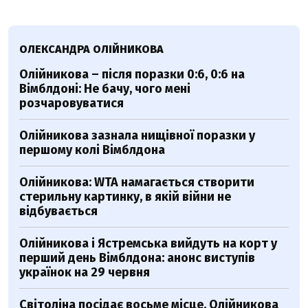
ОЛЕКСАНДРА ОЛІЙНИКОВА
Олійникова – після поразки 0:6, 0:6 на
Вімблдоні: Не бачу, чого мені
розчаровуватися
Олійникова зазнала нищівної поразки у
першому колі Вімблдона
Олійникова: WTA намагається створити
стерильну картинку, в якій війни не
відбувається
Олійникова і Ястремська вийдуть на корт у
перший день Вімблдона: анонс виступів
українок на 29 червня
Світоліна посідає восьме місце, Олійникова