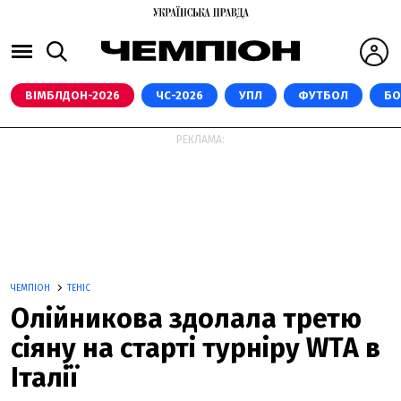
ВІМБЛДОН-2026
ЧС-2026
УПЛ
ФУТБОЛ
БО
РЕКЛАМА:
ЧЕМПІОН
ТЕНІС
Олійникова здолала третю
сіяну на старті турніру WTA в
Італії