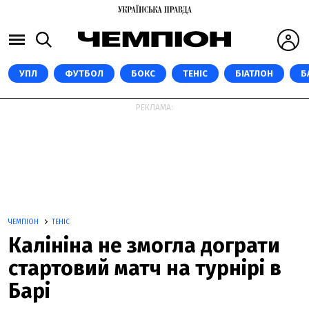
УПЛ
ФУТБОЛ
БОКС
ТЕНІС
БІАТЛОН
Б
РЕКЛАМА:
ЧЕМПІОН
ТЕНІС
Калініна не змогла дограти
стартовий матч на турнірі в
Барі