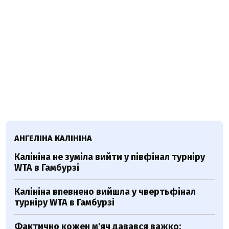
АНГЕЛІНА КАЛІНІНА
Калініна не зуміла вийти у півфінал турніру
WTA в Гамбурзі
Калініна впевнено вийшла у чвертьфінал
турніру WTA в Гамбурзі
Фактично кожен м'яч давався важко: