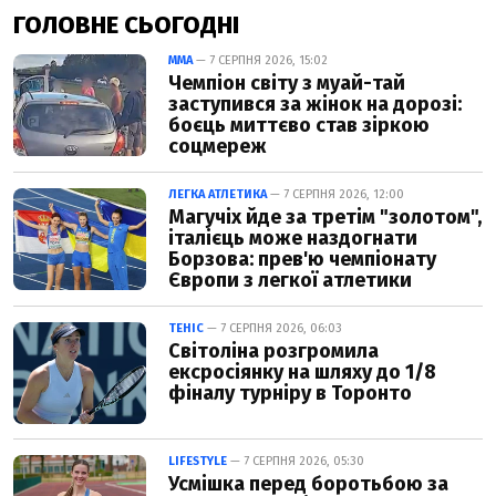
ГОЛОВНЕ СЬОГОДНІ
ММА
— 7 СЕРПНЯ 2026, 15:02
Чемпіон світу з муай-тай
заступився за жінок на дорозі:
боєць миттєво став зіркою
соцмереж
ЛЕГКА АТЛЕТИКА
— 7 СЕРПНЯ 2026, 12:00
Магучіх йде за третім "золотом",
італієць може наздогнати
Борзова: прев'ю чемпіонату
Європи з легкої атлетики
ТЕНІС
— 7 СЕРПНЯ 2026, 06:03
Світоліна розгромила
ексросіянку на шляху до 1/8
фіналу турніру в Торонто
LIFESTYLE
— 7 СЕРПНЯ 2026, 05:30
Усмішка перед боротьбою за