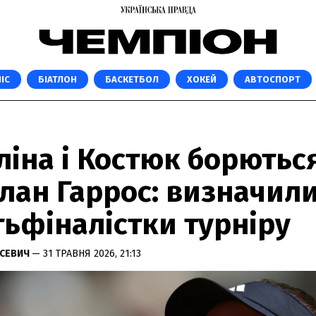
ІС
БІАТЛОН
БАСКЕТБОЛ
ХОКЕЙ
АВТОСПОРТ
ліна і Костюк борються
лан Гаррос: визначил
тьфіналістки турніру
УСЕВИЧ
— 31 ТРАВНЯ 2026, 21:13