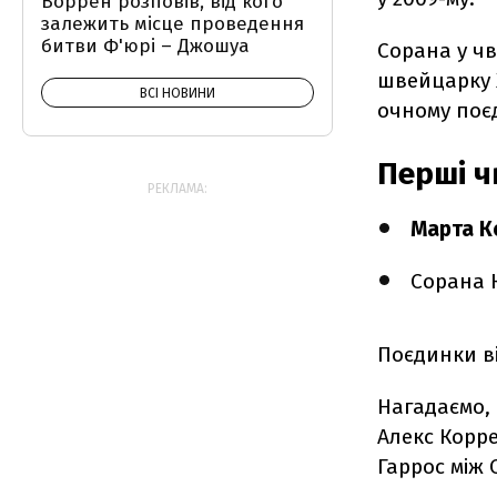
Воррен розповів, від кого
залежить місце проведення
битви Ф'юрі – Джошуа
Сорана у чв
швейцарку Ж
ВСІ НОВИНИ
очному поє
Перші ч
РЕКЛАМА:
Марта К
Сорана К
Поєдинки ві
Нагадаємо, 
Алекс Корре
Гаррос між 