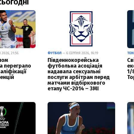
СЬОГОДНІ
2026, 21:56
ФУТБОЛ
— 6 СЕРПНЯ 2026, 16:19
ТЕН
лом
Південнокорейська
Св
а переграло
футбольна асоціація
ек
аліфікації
надавала сексуальні
1/
енцій
послуги арбітрам перед
То
матчами відбіркового
етапу ЧС-2014 – ЗМІ