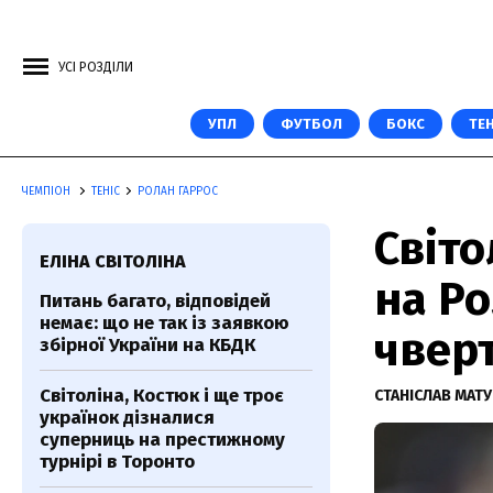
УСІ РОЗДІЛИ
УПЛ
ФУТБОЛ
БОКС
ТЕН
ЧЕМПІОН
ТЕНІС
РОЛАН ГАРРОС
Світо
ЕЛІНА СВІТОЛІНА
на Ро
Питань багато, відповідей
немає: що не так із заявкою
чвер
збірної України на КБДК
Світоліна, Костюк і ще троє
СТАНІСЛАВ МАТ
українок дізналися
суперниць на престижному
турнірі в Торонто