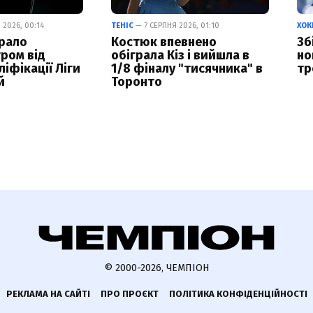
 2026, 00:14
ТЕНІС
— 7 СЕРПНЯ 2026, 01:10
ХОК
рало
Костюк впевнено
Зб
гром від
обіграла Кіз і вийшла в
но
ліфікації Ліги
1/8 фіналу "тисячника" в
тр
й
Торонто
© 2000-2026, ЧЕМПІОН
РЕКЛАМА НА САЙТІ
ПРО ПРОЄКТ
ПОЛІТИКА КОНФІДЕНЦІЙНОСТІ