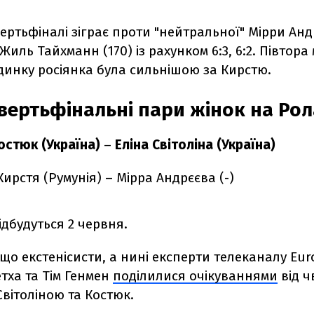
ертьфіналі зіграє проти "нейтральної" Мірри Анд
иль Тайхманн (170) із рахунком 6:3, 6:2. Півтора 
динку росіянка була сильнішою за Кирстю.
вертьфінальні пари жінок на Рол
остюк (Україна)
–
Еліна Світоліна (Україна)
ирстя (Румунія) – Мірра Андрєєва (-)
дбудуться 2 червня.
що екстенісисти, а нині експерти
телеканалу Euro
тха та Тім Генмен
поділилися очікуваннями
від ч
Світоліною та Костюк.