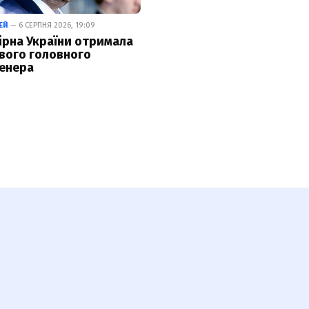
ЕЙ
— 6 СЕРПНЯ 2026, 19:09
ірна України отримала
вого головного
енера