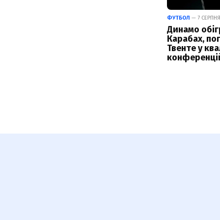
ФУТБОЛ
— 7 СЕРПНЯ
Динамо обіг
Карабах, по
Твенте у ква
конференці