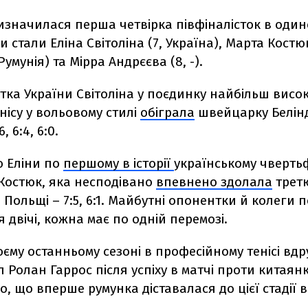
изначилася перша четвірка півфіналісток в оди
и стали Еліна Світоліна (7, Україна), Марта Костюк
Румунія) та Мірра Андрєєва (8, -).
тка України Світоліна у поєдинку найбільш вис
нісу у вольовому стилі
обіграла
швейцарку Белінду
, 6:4, 6:0.
 Еліни по
першому в історії
українському чвертьф
 Костюк, яка несподівано
впевнено здолала
третю
 Польщі – 7:5, 6:1. Майбутні опонентки й колеги п
я двічі, кожна має по одній перемозі.
оєму останньому сезоні в професійному тенісі вд
 Ролан Гаррос після успіху в матчі проти китаянки
во, що вперше румунка діставалася до цієї стадії в