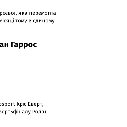
рєєвої, яка перемогла
місяці тому в єдиному
ан Гаррос
sport Кріс Еверт,
вертьфіналу Ролан