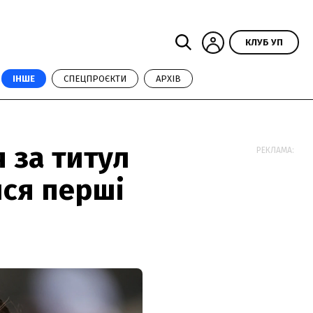
КЛУБ УП
ІНШЕ
СПЕЦПРОЄКТИ
АРХІВ
 за титул
РЕКЛАМА:
ися перші