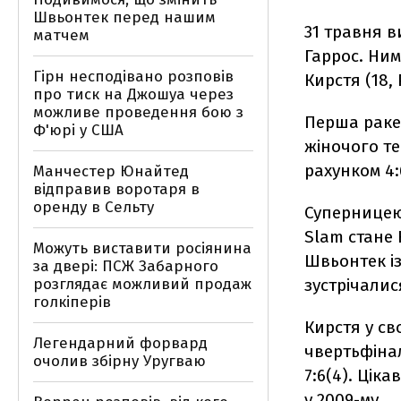
Швьонтек перед нашим
31 травня в
матчем
Гаррос. Ним
Гірн несподівано розповів
Кирстя (18, 
про тиск на Джошуа через
можливе проведення бою з
Перша раке
Ф'юрі у США
жіночого те
рахунком 4:6
Манчестер Юнайтед
відправив воротаря в
оренду в Сельту
Суперницею
Slam стане
Можуть виставити росіянина
Швьонтек із
за двері: ПСЖ Забарного
розглядає можливий продаж
зустрічалис
голкіперів
Кирстя у св
Легендарний форвард
чвертьфінал
очолив збірну Уругваю
7:6(4). Ціка
у 2009-му.