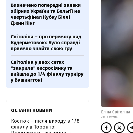
Визначено попередні заявки
збірних України та Бельгії на
чвертьфінал Кубку Біллі
Джин Кінг
Світоліна – про перемогу над
Кудерметовою: Було справді
приємно знайти свою гру
Світоліна у двох сетах
"закрила" ексросіянку та
вийшла до 1/4 фіналу турніру
у Вашингтоні
ОСТАННІ НОВИНИ
Еліна Світоліна
GETTY IMAGES
Костюк – після виходу в 1/8
фіналу в Торонто:
Подивимося, що змінить