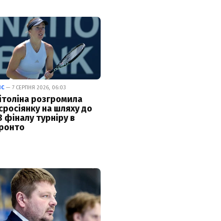
ІС
— 7 СЕРПНЯ 2026, 06:03
ітоліна розгромила
сросіянку на шляху до
8 фіналу турніру в
ронто