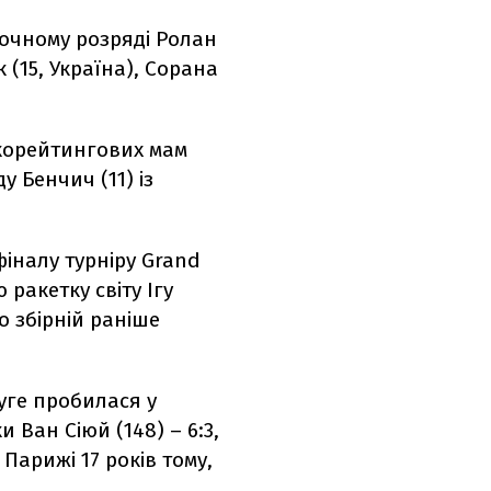
ночному розряді Ролан
 (15, Україна), Сорана
окорейтингових мам
 Бенчич (11) із
іналу турніру Grand
 ракетку світу Ігу
о збірній раніше
руге пробилася у
 Ван Сіюй (148) – 6:3,
 Парижі 17 років тому,