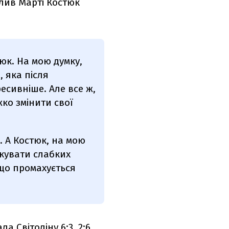
лив Марті Костюк
юк. На мою думку,
 яка після
есивніше. Але все ж,
ко змінити свої
. А Костюк, на мою
ікувати слабких
, що промахується
ала Світоліну
6:3, 2:6,