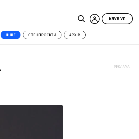
КЛУБ УП
ІНШЕ
СПЕЦПРОЄКТИ
АРХІВ
–
РЕКЛАМА: