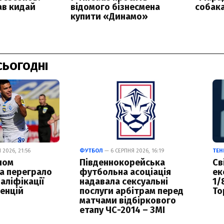
СЬОГОДНІ
2026, 21:56
ФУТБОЛ
— 6 СЕРПНЯ 2026, 16:19
ТЕН
лом
Південнокорейська
Св
а переграло
футбольна асоціація
ек
аліфікації
надавала сексуальні
1/
енцій
послуги арбітрам перед
То
матчами відбіркового
етапу ЧС-2014 – ЗМІ