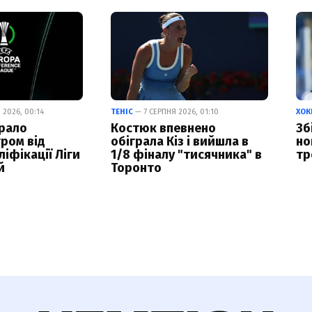
 2026, 00:14
ТЕНІС
— 7 СЕРПНЯ 2026, 01:10
ХОК
рало
Костюк впевнено
Зб
гром від
обіграла Кіз і вийшла в
но
ліфікації Ліги
1/8 фіналу "тисячника" в
тр
й
Торонто