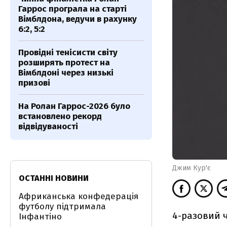
Гаррос програла на старті
Вімблдона, ведучи в рахунку
6:2, 5:2
Провідні тенісисти світу
розширять протест на
Вімблдоні через низькі
призові
На Ролан Гаррос-2026 було
встановлено рекорд
відвідуваності
Джим Кур'є
ОСТАННІ НОВИНИ
Африканська конфедерація
футболу підтримала
4-разовий ч
Інфантіно