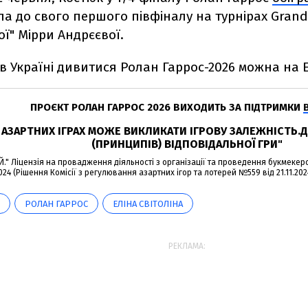
ла до свого першого півфіналу на турнірах Grand
ї" Мірри Андрєєвої.
в Україні дивитися Ролан Гаррос-2026 можна на E
ПРОЄКТ РОЛАН ГАРРОС 2026 ВИХОДИТЬ ЗА ПІДТРИМКИ
В АЗАРТНИХ ІГРАХ МОЖЕ ВИКЛИКАТИ ІГРОВУ ЗАЛЕЖНІСТЬ
(ПРИНЦИПІВ) ВІДПОВІДАЛЬНОЇ ГРИ"
." Ліцензія на провадження діяльності з організації та проведення букмекерсь
2024 (Рішення Комісії з регулювання азартних ігор та лотерей №559 від 21.11.2024)
РОЛАН ГАРРОС
ЕЛІНА СВІТОЛІНА
РЕКЛАМА: