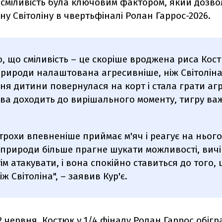
 сміливість була ключовим фактором, який дозво
іну Світоліну в чвертьфіналі Ролан Гаррос-2026.
, що сміливість – це скоріше вроджена риса Кост
природи налаштована агресивніше, ніж Світоліна,
я дитини повернулася на корт і стала грати агр
ва доходить до вирішального моменту, тигру важ
 трохи впевненіше приймає м'яч і реагує на нього
д природи більше прагне шукати можливості, вич
тім атакувати, і вона спокійно ставиться до того
іж Світоліна", – заявив Кур'є.
 2 червня, Костюк у 1/4 фіналу Ролан Гаррос
обігр