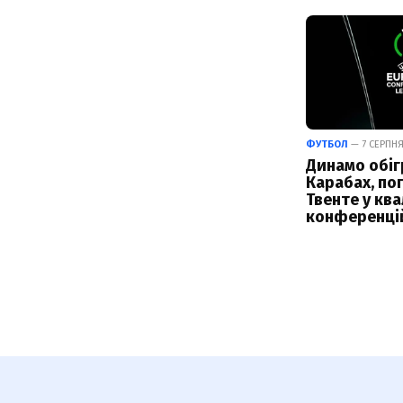
ФУТБОЛ
— 7 СЕРПНЯ
Динамо обіг
Карабах, по
Твенте у ква
конференці