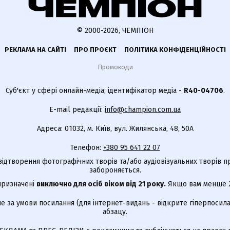
© 2000-2026, ЧЕМПІОН
РЕКЛАМА НА САЙТІ
ПРО ПРОЄКТ
ПОЛІТИКА КОНФІДЕНЦІЙНОСТІ
Промокоди
Суб'єкт у сфері онлайн-медіа; ідентифікатор медіа -
R40-04706
.
E-mail редакції:
info@champion.com.ua
Адреса: 01032, м. Київ, вул. Жилянська, 48, 50А
Телефон:
+380 95 641 22 07
відтворення фотографічних творів та/або аудіовізуальних творів п
забороняється.
 призначені
виключно для осіб віком від 21 року.
Якщо вам менше 21
е за умови посилання (для інтернет-видань - відкрите гіперпосила
абзацу.