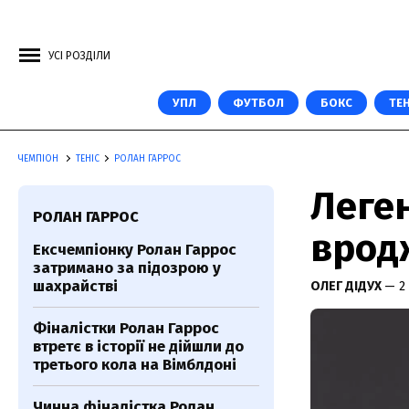
УСІ РОЗДІЛИ
УПЛ
ФУТБОЛ
БОКС
ТЕН
ЧЕМПІОН
ТЕНІС
РОЛАН ГАРРОС
Леген
РОЛАН ГАРРОС
врод
Ексчемпіонку Ролан Гаррос
затримано за підозрою у
шахрайстві
ОЛЕГ ДІДУХ
— 2
Фіналістки Ролан Гаррос
втретє в історії не дійшли до
третього кола на Вімблдоні
Чинна фіналістка Ролан