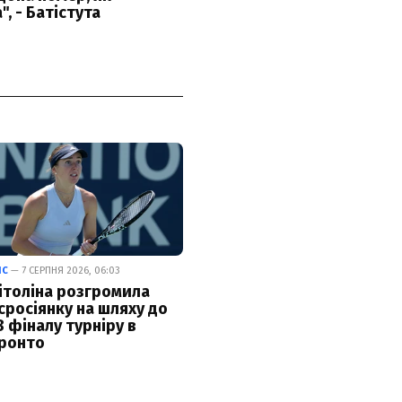
ІС
— 7 СЕРПНЯ 2026, 06:03
ітоліна розгромила
сросіянку на шляху до
8 фіналу турніру в
ронто