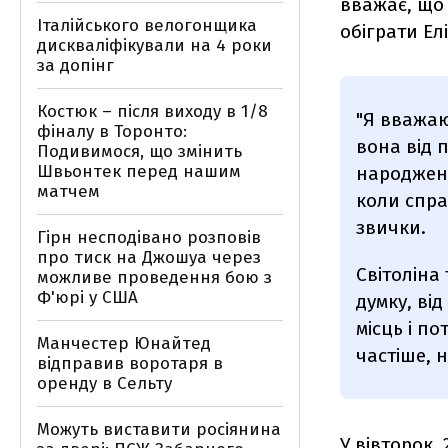
вважає, що
Італійського велогонщика
обіграти Ел
дискваліфікували на 4 роки
за допінг
Костюк – після виходу в 1/8
"Я вважаю
фіналу в Торонто:
вона від 
Подивимося, що змінить
Швьонтек перед нашим
народженн
матчем
коли спра
звички.
Гірн несподівано розповів
про тиск на Джошуа через
Світоліна
можливе проведення бою з
Ф'юрі у США
думку, ві
місць і по
Манчестер Юнайтед
частіше, н
відправив воротаря в
оренду в Сельту
Можуть виставити росіянина
У вівторок,