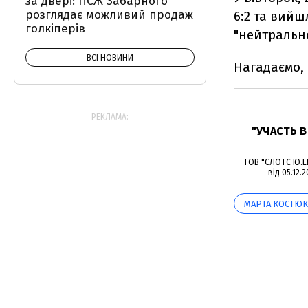
за двері: ПСЖ Забарного
розглядає можливий продаж
6:2 та вийш
голкіперів
"нейтрально
ВСІ НОВИНИ
Нагадаємо, 
РЕКЛАМА:
"УЧАСТЬ 
ТОВ "СЛОТС Ю.ЕЙ
від 05.12.
МАРТА КОСТЮК