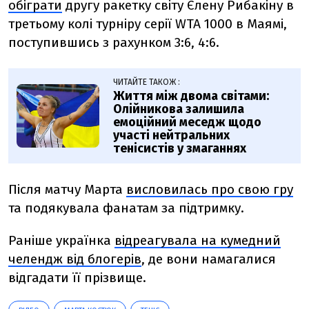
обіграти
другу ракетку світу Єлену Рибакіну в
третьому колі турніру серії WTA 1000 в Маямі,
поступившись
з рахунком 3:6, 4:6.
ЧИТАЙТЕ ТАКОЖ :
Життя між двома світами:
Олійникова залишила
емоційний меседж щодо
участі нейтральних
тенісистів у змаганнях
Після матчу
Марта
висловилась про свою гру
та подякувала фанатам за підтримку.
Раніше українка
відреагувала на кумедний
челендж від блогерів
, де вони намагалися
відгадати її прізвище.