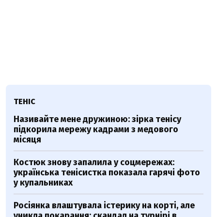
ТЕНІС
Називайте мене дружиною: зірка тенісу
підкорила мережу кадрами з медового
місяця
Костюк знову запалила у соцмережах:
українська тенісистка показала гарячі фото
у купальниках
Росіянка влаштувала істерику на корті, але
уникла покарання: скандал на турнірі в