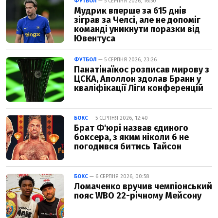
ФУТБОЛ
— 5 СЕРПНЯ 2026, 16:50
Мудрик вперше за 615 днів
зіграв за Челсі, але не допоміг
команді уникнути поразки від
Ювентуса
ФУТБОЛ
— 5 СЕРПНЯ 2026, 23:26
Панатінаїкос розписав мирову з
ЦСКА, Аполлон здолав Бранн у
кваліфікації Ліги конференцій
БОКС
— 5 СЕРПНЯ 2026, 12:40
Брат Ф'юрі назвав єдиного
боксера, з яким ніколи б не
погодився битись Тайсон
БОКС
— 6 СЕРПНЯ 2026, 00:58
Ломаченко вручив чемпіонський
пояс WBO 22-річному Мейсону