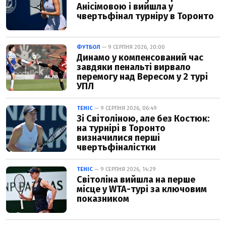
Анісімовою і вийшла у
чвертьфінал турніру в Торонто
ФУТБОЛ
— 9 СЕРПНЯ 2026, 20:00
Динамо у компенсований час
завдяки пенальті вирвало
перемогу над Вересом у 2 турі
УПЛ
ТЕНІС
— 9 СЕРПНЯ 2026, 06:49
Зі Світоліною, але без Костюк:
на турнірі в Торонто
визначилися перші
чвертьфіналістки
ТЕНІС
— 9 СЕРПНЯ 2026, 14:29
Світоліна вийшла на перше
місце у WTA-турі за ключовим
показником