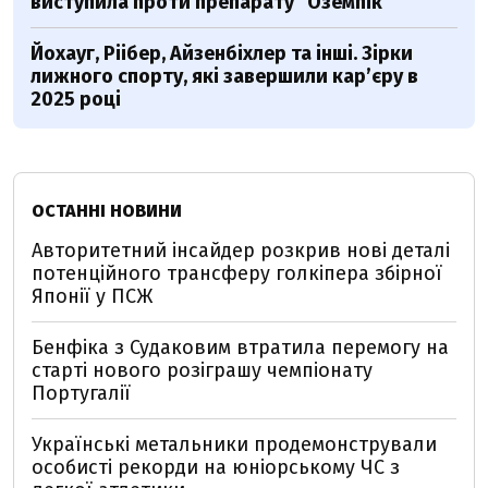
виступила проти препарату "Оземпік"
Йохауг, Ріібер, Айзенбіхлер та інші. Зірки
лижного спорту, які завершили кар’єру в
2025 році
ОСТАННІ НОВИНИ
Авторитетний інсайдер розкрив нові деталі
потенційного трансферу голкіпера збірної
Японії у ПСЖ
Бенфіка з Судаковим втратила перемогу на
старті нового розіграшу чемпіонату
Португалії
Українські метальники продемонстрували
особисті рекорди на юніорському ЧС з