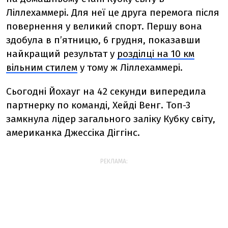
Ліллехаммері. Для неї це друга перемога після
повернення у великий спорт. Першу вона
здобула в п’ятницю, 6 грудня, показавши
найкращий результат у
розділці на 10 км
вільним стилем
у тому ж Ліллехаммері.
Сьогодні Йохауг на 42 секунди випередила
партнерку по команді, Хейді Венг. Топ-3
замкнула лідер загального заліку Кубку світу,
американка Джессіка Діггінс.
РЕКЛАМА: