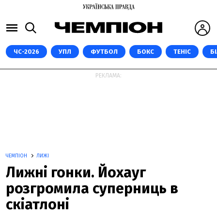
ЧС-2026
УПЛ
ФУТБОЛ
БОКС
ТЕНІС
Б
РЕКЛАМА:
ЧЕМПІОН
ЛИЖІ
Лижні гонки. Йохауг
розгромила суперниць в
скіатлоні