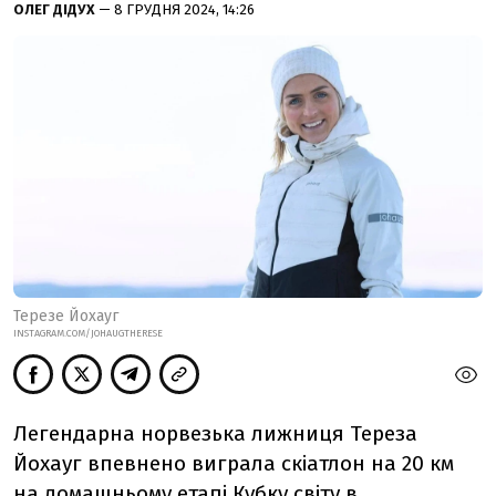
ОЛЕГ ДІДУХ
— 8 ГРУДНЯ 2024, 14:26
Терезе Йохауг
INSTAGRAM.COM/JOHAUGTHERESE
Легендарна норвезька лижниця Тереза
Йохауг впевнено виграла скіатлон на 20 км
на домашньому етапі Кубку світу в