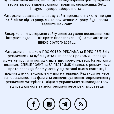
Будь-яке копіювання, передрук та відтворення фотографічних
творів та/або аудіовізуальних творів правовласника Getty
Images - суворо забороняється.
Матеріали, розміщені на цьому сайті, призначені
виключно для
осіб віком від 21 року.
Якщо вам менше 21 року, будь ласка,
залиште цей сайт.
Використання матеріалів сайту лише за умови посилання (для
інтернет-видань - відкрите гіперпосилання) на "Чемпіон" не
нижче другого абзацу.
Матеріали з плашкою PROMOTED, РЕКЛАМА та ПРЕС-РЕЛІЗИ є
рекламними та публікуються на правах реклами. Редакція
може не поділяти погляди, які в них промотуються. Матеріали з
плашкою СПЕЦПРОЄКТ та ЗА ПІДТРИМКИ також є рекламними,
проте редакція бере участь у підготовці цього контенту і
поділяє думки, висловлені у цих матеріалах. Редакція не несе
відповідальності за факти та оціночні судження, оприлюднені у
рекламних матеріалах. Згідно з українським законодавством
відповідальність за зміст реклами несе рекламодавець.