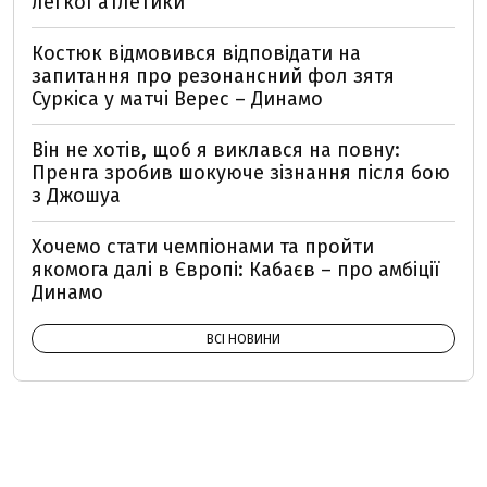
легкої атлетики
Костюк відмовився відповідати на
запитання про резонансний фол зятя
Суркіса у матчі Верес – Динамо
Він не хотів, щоб я виклався на повну:
Пренга зробив шокуюче зізнання після бою
з Джошуа
Хочемо стати чемпіонами та пройти
якомога далі в Європі: Кабаєв – про амбіції
Динамо
ВСІ НОВИНИ