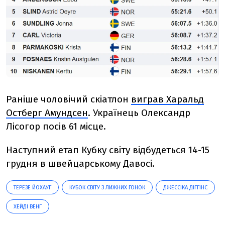
Раніше чоловічий скіатлон
виграв Харальд
Остберг Амундсен
. Українець Олександр
Лісогор посів 61 місце.
Наступний етап Кубку світу відбудеться
14-15
грудня в швейцарському Давосі.
ТЕРЕЗЕ ЙОХАУГ
КУБОК СВІТУ З ЛИЖНИХ ГОНОК
ДЖЕССІКА ДІГГІНС
ХЕЙДІ ВЕНГ