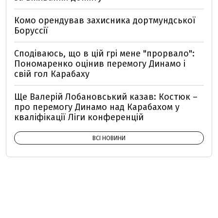
Комо орендував захисника дортмундської
Боруссії
Сподіваюсь, що в цій грі мене "прорвало":
Пономаренко оцінив перемогу Динамо і
свій гол Карабаху
Ще Валерій Лобановський казав: Костюк –
про перемогу Динамо над Карабахом у
кваліфікації Ліги конференцій
ВСІ НОВИНИ