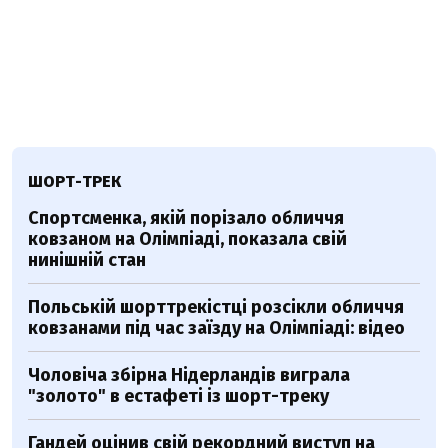
ШОРТ-ТРЕК
Спортсменка, якій порізало обличчя
ковзаном на Олімпіаді, показала свій
нинішній стан
Польській шорттрекістці розсікли обличчя
ковзанами під час заїзду на Олімпіаді: відео
Чоловіча збірна Нідерландів виграла
"золото" в естафеті із шорт-треку
Гандей оцінив свій рекордний виступ на