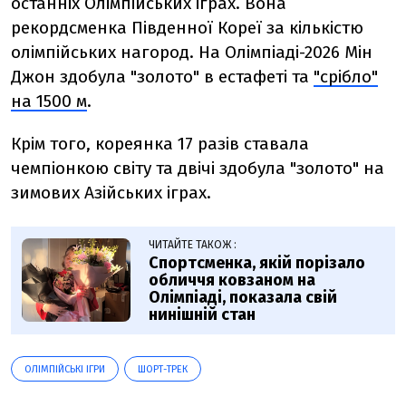
останніх Олімпійських іграх. Вона
рекордсменка Південної Кореї за кількістю
олімпійських нагород. На Олімпіаді-2026 Мін
Джон здобула "золото" в естафеті та
"срібло"
на 1500 м
.
Крім того, кореянка 17 разів ставала
чемпіонкою світу та двічі здобула "золото" на
зимових Азійських іграх.
ЧИТАЙТЕ ТАКОЖ :
Спортсменка, якій порізало
обличчя ковзаном на
Олімпіаді, показала свій
нинішній стан
ОЛІМПІЙСЬКІ ІГРИ
ШОРТ-ТРЕК