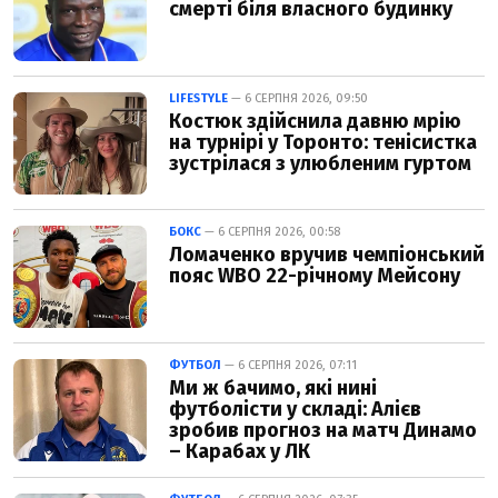
смерті біля власного будинку
LIFESTYLE
— 6 СЕРПНЯ 2026, 09:50
Костюк здійснила давню мрію
на турнірі у Торонто: тенісистка
зустрілася з улюбленим гуртом
БОКС
— 6 СЕРПНЯ 2026, 00:58
Ломаченко вручив чемпіонський
пояс WBO 22-річному Мейсону
ФУТБОЛ
— 6 СЕРПНЯ 2026, 07:11
Ми ж бачимо, які нині
футболісти у складі: Алієв
зробив прогноз на матч Динамо
– Карабах у ЛК