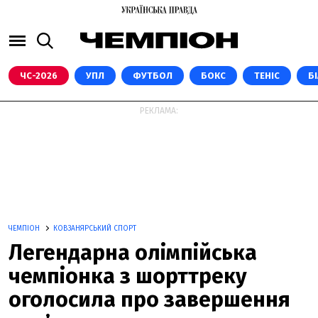
ЧС-2026
УПЛ
ФУТБОЛ
БОКС
ТЕНІС
Б
РЕКЛАМА:
ЧЕМПІОН
КОВЗАНЯРСЬКИЙ СПОРТ
Легендарна олімпійська
чемпіонка з шорттреку
оголосила про завершення