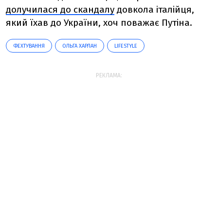
долучилася до скандалу
довкола італійця,
який їхав до України, хоч поважає Путіна.
ФЕХТУВАННЯ
ОЛЬГА ХАРЛАН
LIFESTYLE
РЕКЛАМА: