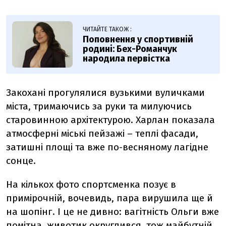
ЧИТАЙТЕ ТАКОЖ :
Поповнення у спортивній
родині: Бех-Романчук
народила первістка
Закохані прогулялися вузькими вуличками
міста, тримаючись за руки та милуючись
старовинною архітектурою. Харлан показала
атмосферні міські пейзажі
–
теплі фасади,
затишні площі та вже по-весняному лагідне
сонце.
На кількох фото спортсменка позує в
примірочній, вочевидь, пара вирушила ще й
на шопінг. І це не дивно: вагітність Ольги вже
помітна, животик округлився, тож майбутній