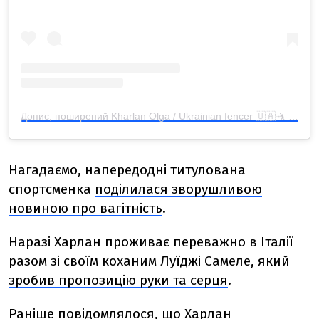
Допис, поширений Kharlan Olga / Ukrainian fencer 🇺🇦🤺 (@olgakharlan)
Нагадаємо, н
апередодні титулована
спортсменка
поділилася зворушливою
новиною про вагітність
.
Наразі Харлан проживає переважно в Італії
разом зі своїм коханим Луїджі Самеле, який
зробив пропозицію руки та серця
.
Раніше
повідомлялося, що Харлан