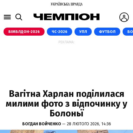
ВІМБЛДОН-2026
ЧС-2026
УПЛ
ФУТБОЛ
БО
РЕКЛАМА:
Вагітна Харлан поділилася
милими фото з відпочинку у
Болоньї
БОГДАН ВОЙЧЕНКО
— 28 ЛЮТОГО 2026, 14:36
INSTAGRAM