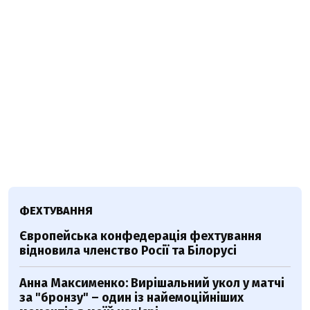
ФЕХТУВАННЯ
Європейська конфедерація фехтування
відновила членство Росії та Білорусі
Анна Максименко: Вирішальний укол у матчі
за "бронзу" – один із найемоційніших