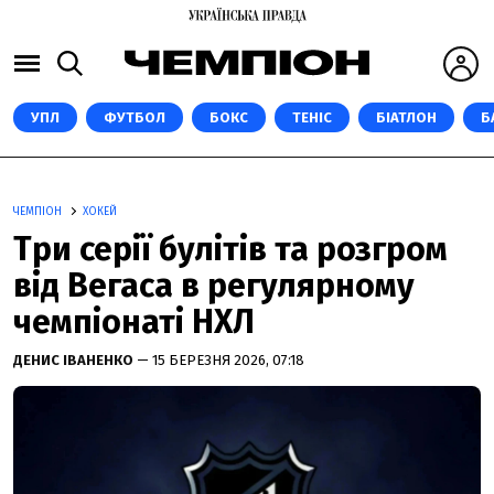
УПЛ
ФУТБОЛ
БОКС
ТЕНІС
БІАТЛОН
Б
ЧЕМПІОН
ХОКЕЙ
Три серії булітів та розгром
від Вегаса в регулярному
чемпіонаті НХЛ
ДЕНИС ІВАНЕНКО
— 15 БЕРЕЗНЯ 2026, 07:18