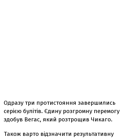
Одразу три протистояння завершились
серією булітів. Єдину розгромну перемогу
здобув Вегас, який розтрощив Чикаго.
Також варто відзначити результативну