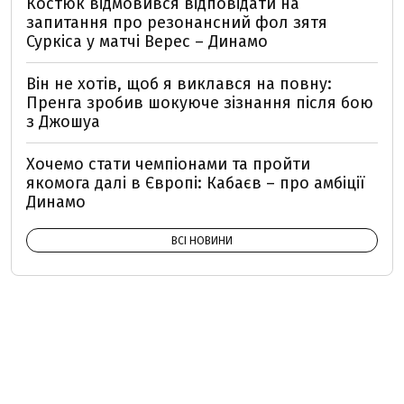
Костюк відмовився відповідати на
запитання про резонансний фол зятя
Суркіса у матчі Верес – Динамо
Він не хотів, щоб я виклався на повну:
Пренга зробив шокуюче зізнання після бою
з Джошуа
Хочемо стати чемпіонами та пройти
якомога далі в Європі: Кабаєв – про амбіції
Динамо
ВСІ НОВИНИ