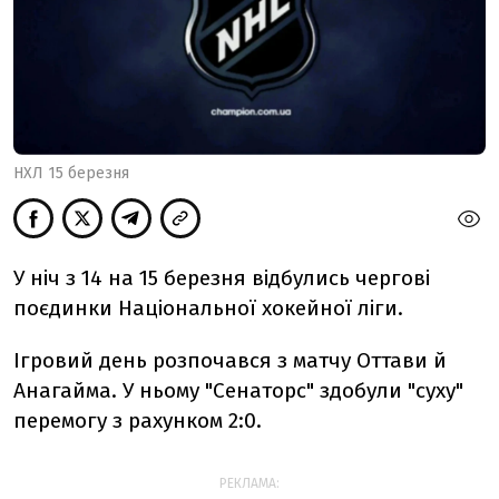
НХЛ 15 березня
У ніч з 14 на 15 березня відбулись чергові
поєдинки Національної хокейної ліги.
Ігровий день розпочався з матчу Оттави й
Анагайма. У ньому "Сенаторс" здобули "суху"
перемогу з рахунком 2:0.
РЕКЛАМА: