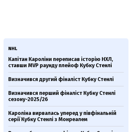
NHL
Капітан Кароліни переписав історію НХЛ,
ставши MVP раунду плейоф Кубку Стенлі
Визначився другий фіналіст Кубку Стенлі
Визначився перший фіналіст Кубку Стенлі
сезону-2025/26
Кароліна вирвалась уперед у півфінальній
серії Кубку Стенлі з Монреалем