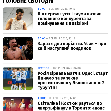
ГОЛОВНЕ СЬОГОДНІ
БОКС
— 8 СЕРПНЯ 2026, 10:43
Він переміг усіх: Ітаума назвав
головного конкурента за
домінування в дивізіоні
БОКС
— 7 СЕРПНЯ 2026, 22:13
Зараз є два варіанти: Усик – про
свій наступний поєдинок
ФУТБОЛ
— 8 СЕРПНЯ 2026, 06:00
Росія зірвала матч в Одесі, старт
Динамо та запекле
протистояння у Львові: анонс 2
туру УПЛ
ТЕНІС
— 8 СЕРПНЯ 2026, 12:00
Світоліна і Костюк рвуться до
чвертьфіналу в Торонто: анонс