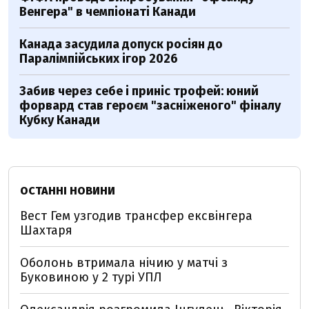
Венгера" в чемпіонаті Канади
Канада засудила допуск росіян до
Паралімпійських ігор 2026
Забив через себе і приніс трофей: юний
форвард став героєм "засніженого" фіналу
Кубку Канади
ОСТАННІ НОВИНИ
Вест Гем узгодив трансфер ексвінгера
Шахтаря
Оболонь втримала нічию у матчі з
Буковиною у 2 турі УПЛ