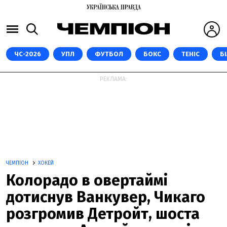
ЧС-2026
УПЛ
ФУТБОЛ
БОКС
ТЕНІС
Б
РЕКЛАМА:
ЧЕМПІОН
ХОКЕЙ
Колорадо в овертаймі
дотиснув Ванкувер, Чикаго
розгромив Детройт, шоста