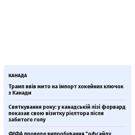
КАНАДА
Трамп ввів мито на імпорт хокейних ключок
з Канади
Святкування року: у канадській лізі форвард
показав свою візитку рієлтора після
забитого голу
ФІФА проведе випробування "офсайду