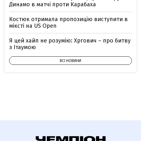
Динамо в матчі проти Карабаха
Костюк отримала пропозицію виступити в
міксті на US Open
Я цей хайп не розумію: Хргович – про битву
з Ітаумою
ВСІ НОВИНИ