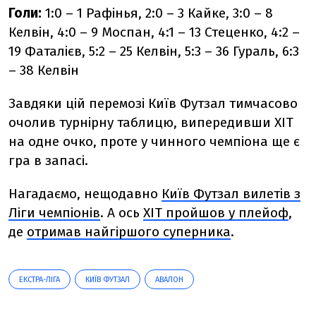
Голи:
1:0 – 1 Рафінья, 2:0 – 3 Кайке, 3:0 – 8
Келвін, 4:0 – 9 Моспан, 4:1 – 13 Стеценко, 4:2 –
19 Фаталієв, 5:2 – 25 Келвін, 5:3 – 36 Гураль, 6:3
– 38 Келвін
Завдяки цій перемозі Київ Футзал тимчасово
очолив турнірну таблицю, випередивши ХІТ
на одне очко, проте у чинного чемпіона ще є
гра в запасі.
Нагадаємо, нещодавно
Київ Футзал вилетів з
Ліги чемпіонів
. А ось
ХІТ пройшов у плейоф
,
де
отримав найгіршого суперника
.
ЕКСТРА-ЛІГА
КИЇВ ФУТЗАЛ
АВАЛОН