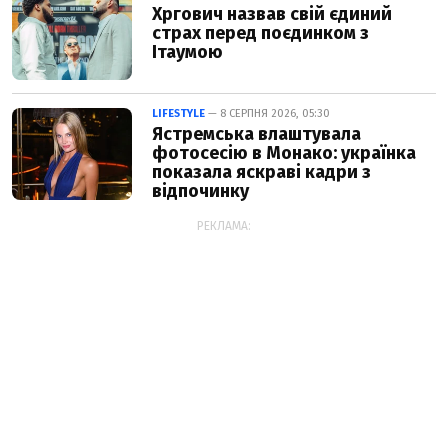
Хргович назвав свій єдиний
страх перед поєдинком з
Ітаумою
LIFESTYLE
— 8 СЕРПНЯ 2026, 05:30
Ястремська влаштувала
фотосесію в Монако: українка
показала яскраві кадри з
відпочинку
РЕКЛАМА: