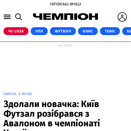
ЧС-2026
УПЛ
ФУТБОЛ
БОКС
ТЕНІС
Б
РЕКЛАМА:
ЧЕМПІОН
ФУТЗАЛ
Здолали новачка: Київ
Футзал розібрався з
Авалоном в чемпіонаті