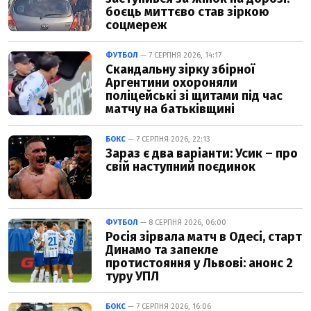
боєць миттєво став зіркою
соцмереж
ФУТБОЛ
— 7 СЕРПНЯ 2026, 14:17
Скандальну зірку збірної
Аргентини охороняли
поліцейські зі щитами під час
матчу на батьківщині
БОКС
— 7 СЕРПНЯ 2026, 22:13
Зараз є два варіанти: Усик – про
свій наступний поєдинок
ФУТБОЛ
— 8 СЕРПНЯ 2026, 06:00
Росія зірвала матч в Одесі, старт
Динамо та запекле
протистояння у Львові: анонс 2
туру УПЛ
БОКС
— 7 СЕРПНЯ 2026, 16:06