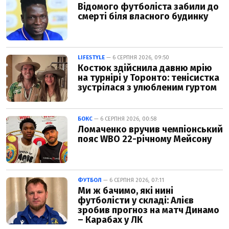
Відомого футболіста забили до
смерті біля власного будинку
LIFESTYLE
— 6 СЕРПНЯ 2026, 09:50
Костюк здійснила давню мрію
на турнірі у Торонто: тенісистка
зустрілася з улюбленим гуртом
БОКС
— 6 СЕРПНЯ 2026, 00:58
Ломаченко вручив чемпіонський
пояс WBO 22-річному Мейсону
ФУТБОЛ
— 6 СЕРПНЯ 2026, 07:11
Ми ж бачимо, які нині
футболісти у складі: Алієв
зробив прогноз на матч Динамо
– Карабах у ЛК