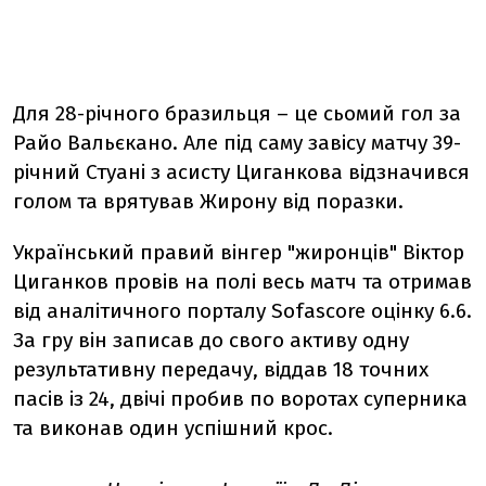
Для 28-річного бразильця – це сьомий гол за
Райо Вальєкано. Але під саму завісу матчу 39-
річний Стуані з асисту Циганкова відзначився
голом та врятував Жирону від поразки.
Український правий вінгер "жиронців" Віктор
Циганков провів на полі весь матч та отримав
від аналітичного порталу Sofascore оцінку 6.6.
За гру він записав до свого активу одну
результативну передачу, віддав 18 точних
пасів із 24, двічі пробив по воротах суперника
та виконав один успішний крос.