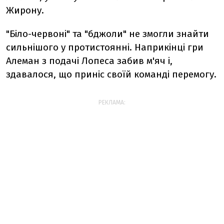
Жирону.
"Біло-червоні" та "бджоли" не змогли знайти
сильнішого у протистоянні. Наприкінці гри
Алеман з подачі Лопеса забив м'яч і,
здавалося, що приніс своїй команді перемогу.
РЕКЛАМА: