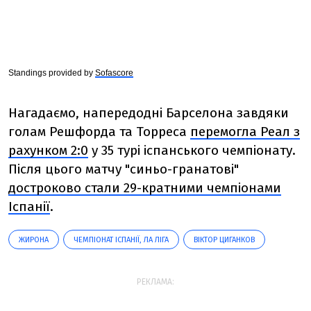
Standings provided by
Sofascore
Нагадаємо, напередодні Барселона завдяки
голам Решфорда та Торреса
перемогла Реал з
рахунком 2:0
у 35 турі іспанського чемпіонату.
Після цього матчу
"синьо-гранатові"
достроково стали 29-кратними чемпіонами
Іспанії
.
ЖИРОНА
ЧЕМПІОНАТ ІСПАНІЇ, ЛА ЛІГА
ВІКТОР ЦИГАНКОВ
РЕКЛАМА: