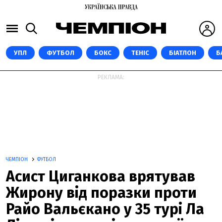
УПЛ
ФУТБОЛ
БОКС
ТЕНІС
БІАТЛОН
Б
РЕКЛАМА:
ЧЕМПІОН
ФУТБОЛ
Асист Циганкова врятував
Жирону від поразки проти
Райо Вальєкано у 35 турі Ла