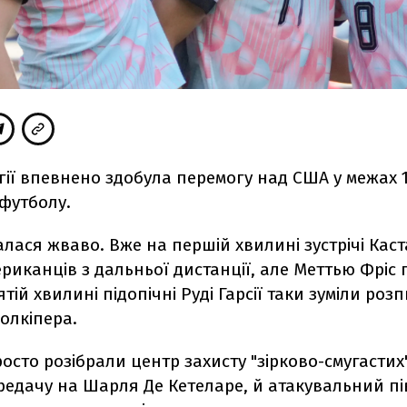
ьгії впевнено здобула перемогу над США
у межах 
 футболу.
лася жваво. Вже на першій хвилині зустрічі
Каст
риканців з дальньої дистанції, але Меттью Фріс 
ятій хвилині підопічні Руді Гарсії таки зуміли ро
голкіпера.
росто розібрали центр захисту "зірково-смугастих"
редачу на Шарля Де Кетеларе, й атакувальний п