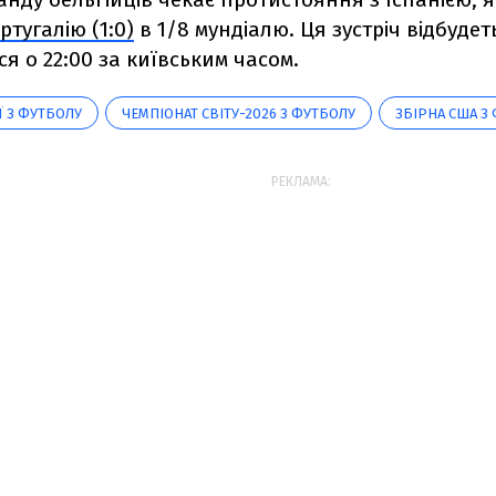
ртугалію (1:0)
в 1/8 мундіалю. Ця зустріч відбудет
я о 22:00 за київським часом.
Ї З ФУТБОЛУ
ЧЕМПІОНАТ СВІТУ-2026 З ФУТБОЛУ
ЗБІРНА США З
РЕКЛАМА: