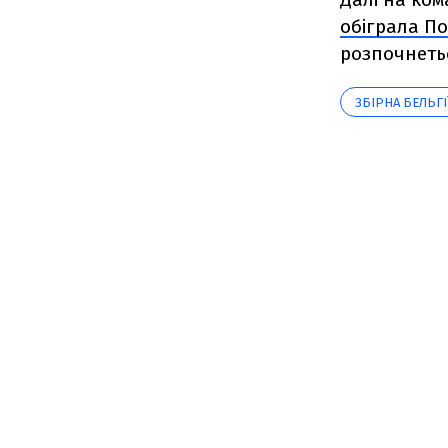
обіграла По
розпочнетьс
ЗБІРНА БЕЛЬГІ