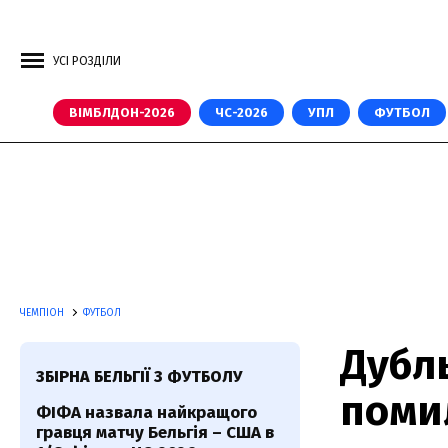
УСІ РОЗДІЛИ
ВІМБЛДОН-2026
ЧС-2026
УПЛ
ФУТБОЛ
ЧЕМПІОН
ФУТБОЛ
Дубл
ЗБІРНА БЕЛЬГІЇ З ФУТБОЛУ
помил
ФІФА назвала найкращого
гравця матчу Бельгія – США в