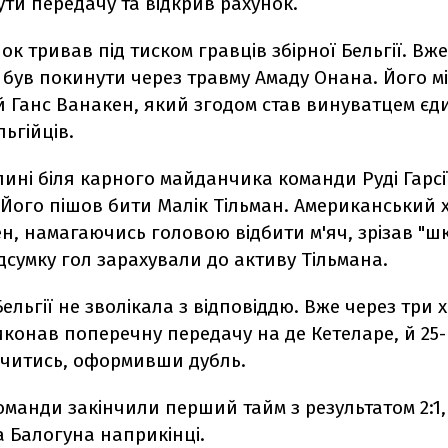
ути передачу та відкрив рахунок.
ок тривав під тиском гравців збірної Бельгії. Вже
був покинути через травму Амаду Онана. Його м
ий
Ганс Ванакен, який згодом став винуватцем є
льгійців.
лині
біля карного майданчика
команди Руді Гарс
ого пішов бити Малік Тільман. Американський ха
ен, намагаючись головою відбити м'яч, зрізав "шк
ідсумку гол зарахували до активу Тільмана.
Бельгії не зволікала з відповіддю. Вже через три
иконав поперечну передачу на
де Кетеларе, й 25
начитись, оформивши дубль.
оманди закінчили перший тайм з результатом 2:1
а Балогуна наприкінці.