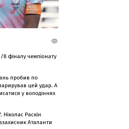
1/8 фіналу чемпіонату
ань пробив по
парирував цей удар. А
зписатися у володіннях
. Ніколас Раскін
івзахисник Аталанти