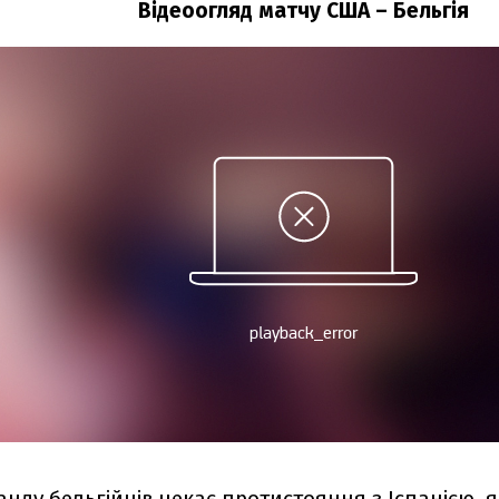
Відеоогляд матчу США – Бельгія
анду бельгійців чекає протистояння з Іспанією, 