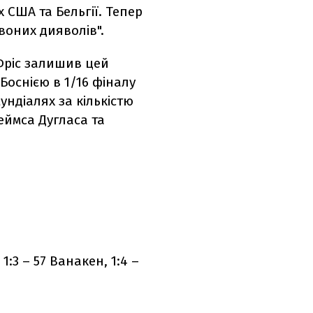
 США та Бельгії. Тепер
воних дияволів".
Фріс залишив цей
Боснією в 1/16 фіналу
ундіалях за кількістю
еймса Дугласа та
 1:3 – 57 Ванакен, 1:4 –