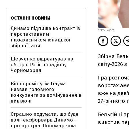
ОСТАННІ НОВИНИ
Динамо підпише контракт із
GETTY IMAGES
перспективним
півзахисником юнацької
збірної Гани
Збірна Бел
Шевченко відреагував на
світу-2026 з
обстріл Росією стадіону
Чорноморця
Гра розпоча
Він переміг усіх: Ітаума
воротах аме
назвав головного
вже на дев'
конкурента за домінування в
27-річного 
дивізіоні
Страшно подумати, що буде
Бельгійці п
далі: ексфорвард Динамо –
викотив пе
про прогрес Пономаренка