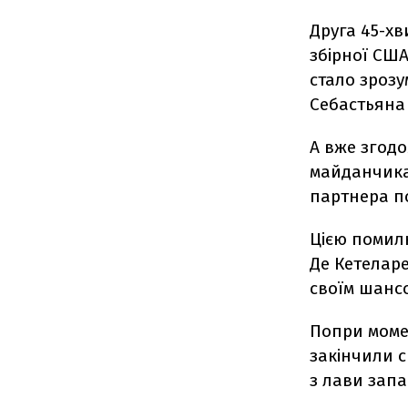
Друга 45-хв
збірної США
стало зрозу
Себастьяна
А вже згодо
майданчика.
партнера по
Цією помилк
Де Кетеларе
своїм шанс
Попри мом
закінчили с
з лави зап