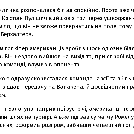
илинка розпочалася більш спокійно. Проте вже ч
 Крістіан Пулішич вийшов з гри через ушкодженн
міло, що він не зможе повернутись на поле, тому
 Берхалтера.
м голкіпер американців зробив щось одіозне бі
 Він невдало вийшов на вихід та, при спробі ві
 команді, влучив в опонента.
ою одразу скористалася команда Гарсії та збіль
 віддав передачу на Ванакена, й досвідчений г
ом.
ент
Балогуна наприкінці зустрічі, американці не з
вій шлях на турнірі.
А вже під завісу матчу Ромел
асних, оформив розгром, забивши четвертий гол 