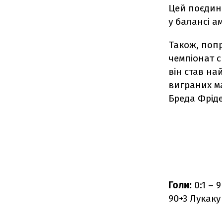
Цей поєдино
у балансі а
Також, попр
чемпіонат с
він став на
виграних м
Бреда Фрід
Голи:
0:1 – 9
90+3 Лукаку