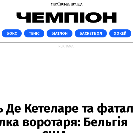
БОКС
ТЕНІС
БІАТЛОН
БАСКЕТБОЛ
ХОКЕЙ
РЕКЛАМА:
ь Де Кетеларе та фата
ка воротаря: Бельгія