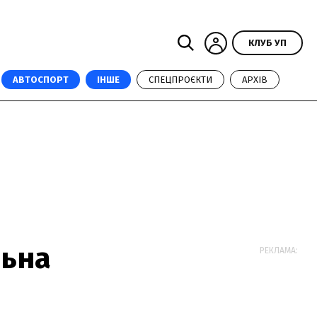
КЛУБ УП
АВТОСПОРТ
ІНШЕ
СПЕЦПРОЄКТИ
АРХІВ
льна
РЕКЛАМА: