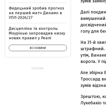
зумів замкн
Федецький зробив прогноз
Далі поєдин
на перший матч Динамо в
УПЛ-2026/27
вимушений 
досвідчен
Дисципліна та контроль:
голу для бе
Моурінью запровадив низку
нових правил у Реалі
На 31-й хви
штрафний. Й
ВСІ НОВИНИ
утім, Ванак
ворота. У п
РЕКЛАМА:
Але збірна 
Троссард в
зумів відз
Зрештою, к
Лукебакіо т