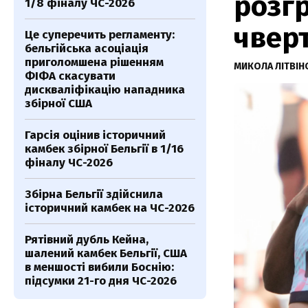
розг
1/8 фіналу ЧС-2026
чвер
Це суперечить регламенту:
бельгійська асоціація
приголомшена рішенням
МИКОЛА ЛІТВІ
ФІФА скасувати
дискваліфікацію нападника
збірної США
Гарсія оцінив історичний
камбек збірної Бельгії в 1/16
фіналу ЧС-2026
Збірна Бельгії здійснила
історичний камбек на ЧС-2026
Рятівний дубль Кейна,
шалений камбек Бельгії, США
в меншості вибили Боснію:
підсумки 21-го дня ЧС-2026