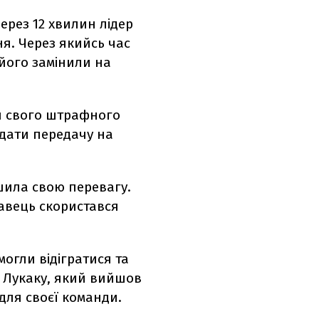
ерез 12 хвилин лідер
я. Через якийсь час
 його замінили на
ля свого штрафного
ддати передачу на
шила свою перевагу.
равець скористався
могли відігратися та
у Лукаку, який вийшов
для своєї команди.