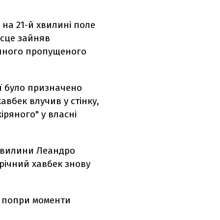
 на 21-й хвилині поле
ісце зайняв
диного пропущеного
ії було призначено
вбек влучив у стінку,
іряного" у власні
 хвилини
Леандро
-річний хавбек знову
, попри моменти