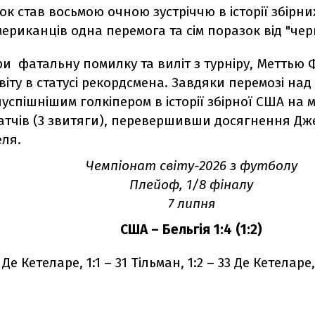
к став восьмою очною зустріччю в історії збірних
мериканців одна перемога та сім поразок від "чер
и фатальну помилку та виліт з турніру, Меттью 
віту в статусі рекордсмена. Завдяки перемозі над 
йуспішнішим голкіпером в історії збірної США на м
атчів (3 звитяги), перевершивши досягнення Дж
еля.
Чемпіонат світу-2026 з футболу
Плейоф, 1/8 фіналу
7 липня
США – Бельгія 1:4 (1:2)
 Де Кетеларе, 1:1 – 31 Тільман, 1:2 – 33 Де Кетеларе,