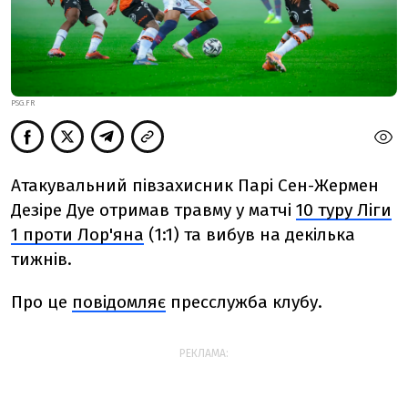
PSG.FR
Атакувальний півзахисник Парі Сен-Жермен
Дезіре Дуе отримав травму у матчі
10 туру Ліги
1 проти Лор'яна
(1:1) та вибув на декілька
тижнів.
Про це
повідомляє
пресслужба клубу.
РЕКЛАМА: