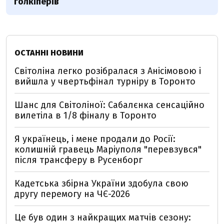
голкіперів
ОСТАННІ НОВИНИ
Світоліна легко розібралася з Анісімовою і
вийшла у чвертьфінал турніру в Торонто
Шанс для Світоліної: Сабалєнка сенсаційно
вилетіла в 1/8 фіналу в Торонто
Я українець, і мене продали до Росії:
колишній гравець Маріуполя "перевзувся"
після трансферу в Русенборг
Кадетська збірна України здобула свою
другу перемогу на ЧЄ-2026
Це був один з найкращих матчів сезону: