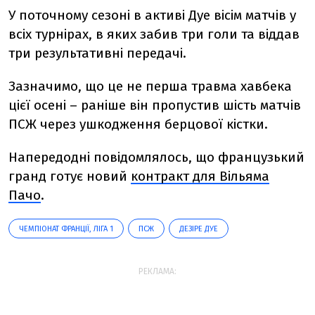
У поточному сезоні в активі Дуе
вісім матчів у
всіх турнірах, в яких забив три голи та віддав
три результативні передачі.
Зазначимо, що це не перша травма хавбека
цієї осені – раніше він пропустив шість матчів
ПСЖ через ушкодження берцової кістки.
Напередодні повідомлялось, що французький
гранд готує новий
контракт для Вільяма
Пачо
.
ЧЕМПІОНАТ ФРАНЦІЇ, ЛІГА 1
ПСЖ
ДЕЗІРЕ ДУЕ
РЕКЛАМА: