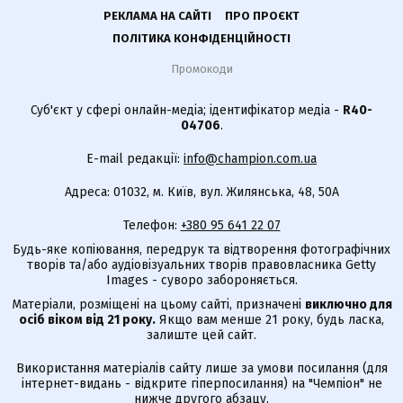
РЕКЛАМА НА САЙТІ
ПРО ПРОЄКТ
ПОЛІТИКА КОНФІДЕНЦІЙНОСТІ
Промокоди
Суб'єкт у сфері онлайн-медіа; ідентифікатор медіа -
R40-
04706
.
E-mail редакції:
info@champion.com.ua
Адреса: 01032, м. Київ, вул. Жилянська, 48, 50А
Телефон:
+380 95 641 22 07
Будь-яке копіювання, передрук та відтворення фотографічних
творів та/або аудіовізуальних творів правовласника Getty
Images - суворо забороняється.
Матеріали, розміщені на цьому сайті, призначені
виключно для
осіб віком від 21 року.
Якщо вам менше 21 року, будь ласка,
залиште цей сайт.
Використання матеріалів сайту лише за умови посилання (для
інтернет-видань - відкрите гіперпосилання) на "Чемпіон" не
нижче другого абзацу.