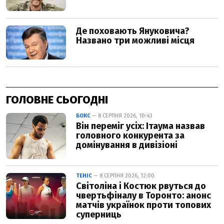
ГОЛОВНЕ СЬОГОДНІ
БОКС
— 8 СЕРПНЯ 2026, 10:43
Він переміг усіх: Ітаума назвав
головного конкурента за
домінування в дивізіоні
ТЕНІС
— 8 СЕРПНЯ 2026, 12:00
Світоліна і Костюк рвуться до
чвертьфіналу в Торонто: анонс
матчів українок проти топових
суперниць