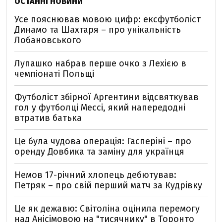
ОСТАННІ НОВИНИ
Усе пояснював мовою цифр: ексфутболіст
Динамо та Шахтаря – про унікальність
Лобановського
Лупашко набрав перше очко з Лехією в
чемпіонаті Польщі
Футболіст збірної Аргентини відсвяткував
гол у футболці Мессі, який напередодні
втратив батька
Це була чудова операція: Гасперіні – про
оренду Довбика та заміну для українця
Немов 17-річний хлопець дебютував:
Петряк – про свій перший матч за Кудрівку
Це як дежавю: Світоліна оцінила перемогу
над Анісімовою на "тисячнику" в Торонто