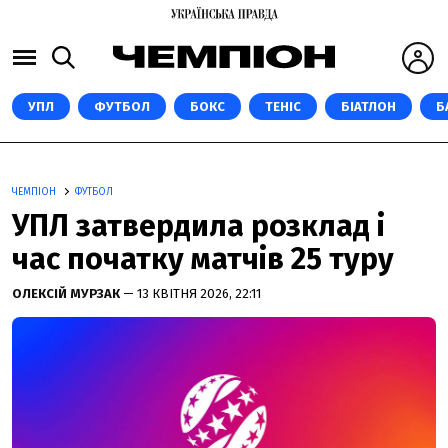
УПЛ
ФУТБОЛ
БОКС
ТЕНІС
БІАТЛОН
Б
ЧЕМПІОН
ФУТБОЛ
УПЛ затвердила розклад і
час початку матчів 25 туру
ОЛЕКСІЙ МУРЗАК
— 13 КВІТНЯ 2026, 22:11