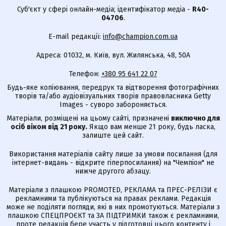
Суб'єкт у сфері онлайн-медіа; ідентифікатор медіа -
R40-
04706
.
E-mail редакції:
info@champion.com.ua
Адреса: 01032, м. Київ, вул. Жилянська, 48, 50А
Телефон:
+380 95 641 22 07
Будь-яке копіювання, передрук та відтворення фотографічних
творів та/або аудіовізуальних творів правовласника Getty
Images - суворо забороняється.
Матеріали, розміщені на цьому сайті, призначені
виключно для
осіб віком від 21 року.
Якщо вам менше 21 року, будь ласка,
залиште цей сайт.
Використання матеріалів сайту лише за умови посилання (для
інтернет-видань - відкрите гіперпосилання) на "Чемпіон" не
нижче другого абзацу.
Матеріали з плашкою PROMOTED, РЕКЛАМА та ПРЕС-РЕЛІЗИ є
рекламними та публікуються на правах реклами. Редакція
може не поділяти погляди, які в них промотуються. Матеріали з
плашкою СПЕЦПРОЄКТ та ЗА ПІДТРИМКИ також є рекламними,
проте редакція бере участь у підготовці цього контенту і