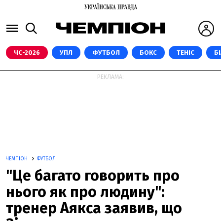
ЧС-2026
УПЛ
ФУТБОЛ
БОКС
ТЕНІС
Б
РЕКЛАМА:
ЧЕМПІОН
ФУТБОЛ
"Це багато говорить про
нього як про людину":
тренер Аякса заявив, що