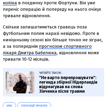
коліна
в поєдинку проти Фортуни. Він уже
переніс операцію й попереду на нього очікує
тривале відновлення.
Скільки залишатиметься гравець поза
футбольним полем наразі невідомо. Проте в
нинішньому сезоні він більше точно не зіграє,
а за попереднім
прогнозом спортивного
лікаря Дмитра Бабелюка
, відновлення може
тривати 10-12 місяців.
ЧИТАЙТЕ ТАКОЖ :
"Не варто перепрошувати":
легенда збірної Нідерландів
відреагував на слова
Зінченка після травми
АЯКС
ОЛЕКСАНДР ЗІНЧЕНКО