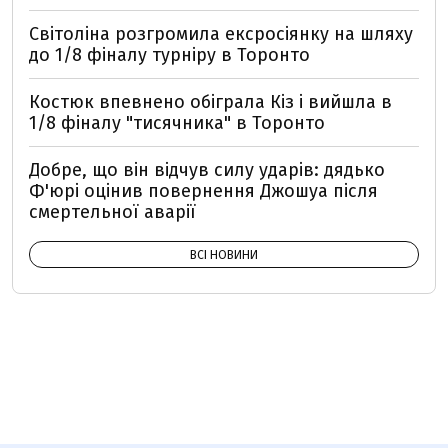
Світоліна розгромила ексросіянку на шляху
до 1/8 фіналу турніру в Торонто
Костюк впевнено обіграла Кіз і вийшла в
1/8 фіналу "тисячника" в Торонто
Добре, що він відчув силу ударів: дядько
Ф'юрі оцінив повернення Джошуа після
смертельної аварії
ВСІ НОВИНИ