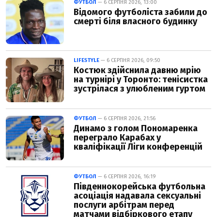
ФУТБОЛ
— 6 СЕРПНЯ 2026, 13:00
Відомого футболіста забили до
смерті біля власного будинку
LIFESTYLE
— 6 СЕРПНЯ 2026, 09:50
Костюк здійснила давню мрію
на турнірі у Торонто: тенісистка
зустрілася з улюбленим гуртом
ФУТБОЛ
— 6 СЕРПНЯ 2026, 21:56
Динамо з голом Пономаренка
переграло Карабах у
кваліфікації Ліги конференцій
ФУТБОЛ
— 6 СЕРПНЯ 2026, 16:19
Південнокорейська футбольна
асоціація надавала сексуальні
послуги арбітрам перед
матчами відбіркового етапу