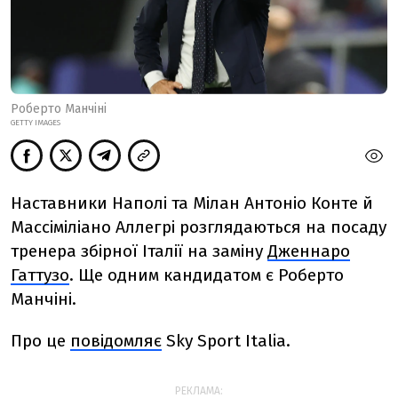
Роберто Манчіні
GETTY IMAGES
Наставники Наполі та Мілан Антоніо Конте й
Массіміліано Аллегрі розглядаються на посаду
тренера збірної Італії на заміну
Дженнаро
Гаттузо
. Ще одним кандидатом є Роберто
Манчіні.
Про це
повідомляє
Sky Sport Italia.
РЕКЛАМА: