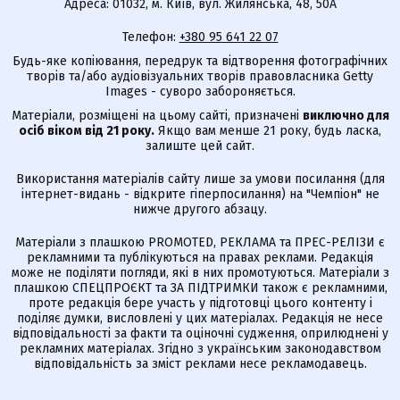
Адреса: 01032, м. Київ, вул. Жилянська, 48, 50А
Телефон:
+380 95 641 22 07
Будь-яке копіювання, передрук та відтворення фотографічних
творів та/або аудіовізуальних творів правовласника Getty
Images - суворо забороняється.
Матеріали, розміщені на цьому сайті, призначені
виключно для
осіб віком від 21 року.
Якщо вам менше 21 року, будь ласка,
залиште цей сайт.
Використання матеріалів сайту лише за умови посилання (для
інтернет-видань - відкрите гіперпосилання) на "Чемпіон" не
нижче другого абзацу.
Матеріали з плашкою PROMOTED, РЕКЛАМА та ПРЕС-РЕЛІЗИ є
рекламними та публікуються на правах реклами. Редакція
може не поділяти погляди, які в них промотуються. Матеріали з
плашкою СПЕЦПРОЄКТ та ЗА ПІДТРИМКИ також є рекламними,
проте редакція бере участь у підготовці цього контенту і
поділяє думки, висловлені у цих матеріалах. Редакція не несе
відповідальності за факти та оціночні судження, оприлюднені у
рекламних матеріалах. Згідно з українським законодавством
відповідальність за зміст реклами несе рекламодавець.