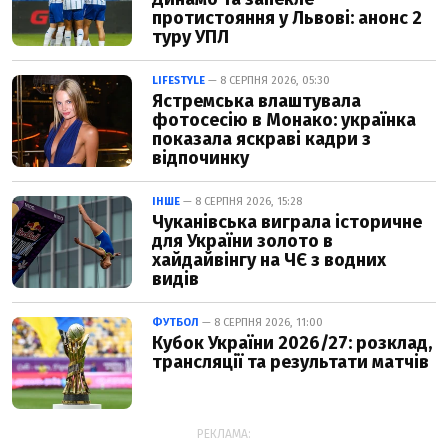
протистояння у Львові: анонс 2
туру УПЛ
LIFESTYLE
— 8 СЕРПНЯ 2026, 05:30
Ястремська влаштувала
фотосесію в Монако: українка
показала яскраві кадри з
відпочинку
ІНШЕ
— 8 СЕРПНЯ 2026, 15:28
Чуканівська виграла історичне
для України золото в
хайдайвінгу на ЧЄ з водних
видів
ФУТБОЛ
— 8 СЕРПНЯ 2026, 11:00
Кубок України 2026/27: розклад,
трансляції та результати матчів
РЕКЛАМА: