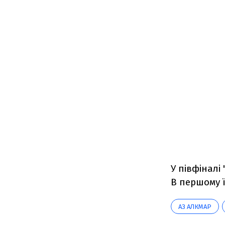
У півфіналі
В першому 
АЗ АЛКМАР