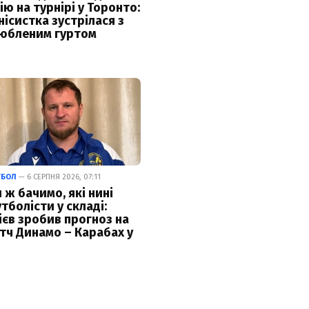
ію на турнірі у Торонто:
нісистка зустрілася з
юбленим гуртом
ТБОЛ
— 6 СЕРПНЯ 2026, 07:11
 ж бачимо, які нині
тболісти у складі:
ієв зробив прогноз на
тч Динамо – Карабах у
К