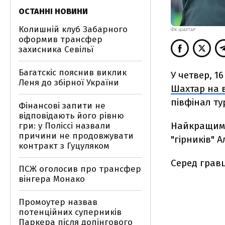
ОСТАННІ НОВИНИ
Колишній клуб Забарного
ФК ШАХТАР
оформив трансфер
захисника Севільї
Багатскіс пояснив виклик
У четвер, 1
Леня до збірної України
Шахтар на в
півфінал ту
Фінансові запити не
відповідають його рівню
Найкращим 
гри: у Поліссі назвали
причини не продовжувати
"гірників" 
контракт з Гуцуляком
Серед грав
ПСЖ оголосив про трансфер
вінгера Монако
Промоутер назвав
потенційних суперників
Паркера після допінгового