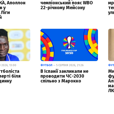
КА, Аполлон
чемпіонський пояс WBO
мр
н у
22-річному Мейсону
те
 Ліги
ул
й
 2026, 13:00
ФУТБОЛ
— 5 СЕРПНЯ 2026, 21:26
ФУ
тболіста
В Іспанії закликали не
Ми
ерті біля
проводити ЧС-2030
фу
динку
спільно з Марокко
Ал
ма
Л