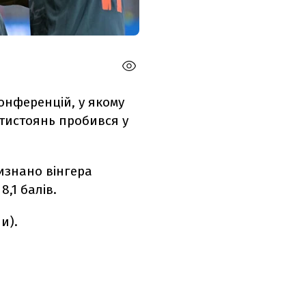
конференцій, у якому
отистоянь пробився у
изнано вінгера
8,1 балів.
и).