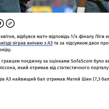
6 квітня, відбувся матч-відповідь 1/4 фіналу Ліги 
иїзді зіграв внічию з АЗ
та за підсумком двох пр
рніру.
гравцем поєдинку за оцінками SofaScore було в
Аліссона, який отримав від статистичного порталу 
ців АЗ найвищий бал отримав Матей Шин (7,3 бал