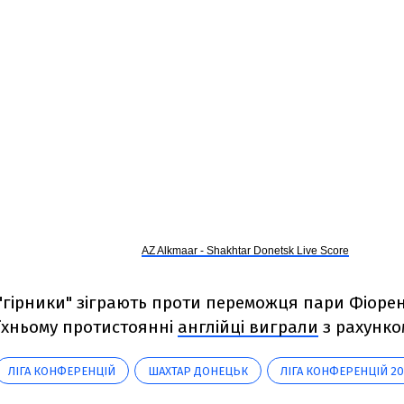
AZ Alkmaar - Shakhtar Donetsk Live Score
 "гірники" зіграють проти переможця пари Фіорен
їхньому протистоянні
англійці виграли
з рахунком
ЛІГА КОНФЕРЕНЦІЙ
ШАХТАР ДОНЕЦЬК
ЛІГА КОНФЕРЕНЦІЙ 20