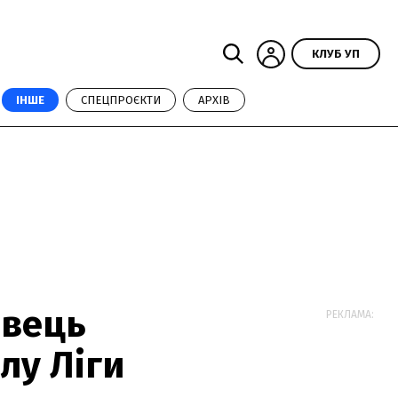
КЛУБ УП
ІНШЕ
СПЕЦПРОЄКТИ
АРХІВ
авець
РЕКЛАМА:
лу Ліги