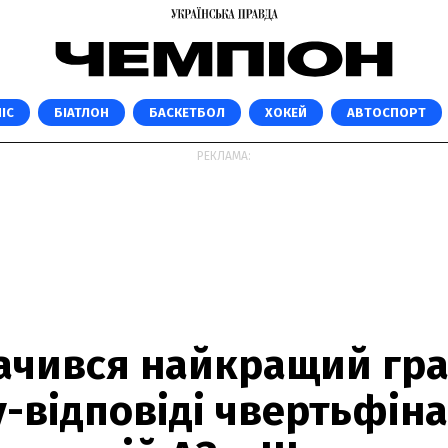
ІС
БІАТЛОН
БАСКЕТБОЛ
ХОКЕЙ
АВТОСПОРТ
РЕКЛАМА:
ачився найкращий гр
-відповіді чвертьфіна