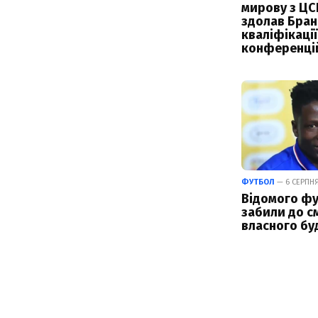
мирову з ЦС
здолав Бран
кваліфікації
конференці
ФУТБОЛ
— 6 СЕРПНЯ
Відомого фу
забили до см
власного бу