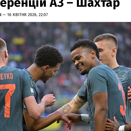
еренцій АЗ – Шахтар
К
— 16 КВІТНЯ 2026, 22:07