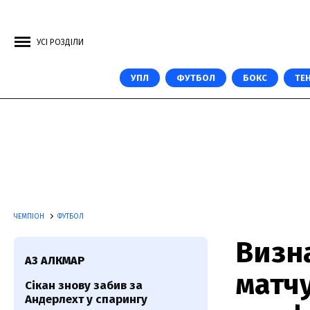
УСІ РОЗДІЛИ
УПЛ
ФУТБОЛ
БОКС
ТЕН
ЧЕМПІОН
ФУТБОЛ
Визн
АЗ АЛКМАР
матчу
Сікан знову забив за
Андерлехт у спарингу