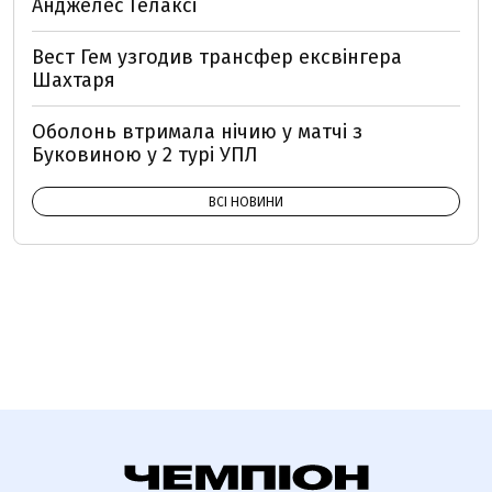
Анджелес Гелаксі
Вест Гем узгодив трансфер ексвінгера
Шахтаря
Оболонь втримала нічию у матчі з
Буковиною у 2 турі УПЛ
ВСІ НОВИНИ