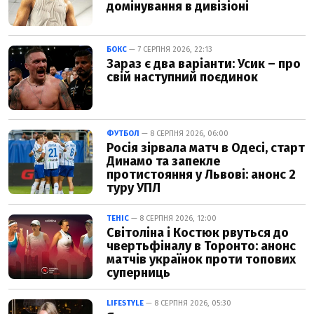
домінування в дивізіоні
БОКС
— 7 СЕРПНЯ 2026, 22:13
Зараз є два варіанти: Усик – про
свій наступний поєдинок
ФУТБОЛ
— 8 СЕРПНЯ 2026, 06:00
Росія зірвала матч в Одесі, старт
Динамо та запекле
протистояння у Львові: анонс 2
туру УПЛ
ТЕНІС
— 8 СЕРПНЯ 2026, 12:00
Світоліна і Костюк рвуться до
чвертьфіналу в Торонто: анонс
матчів українок проти топових
суперниць
LIFESTYLE
— 8 СЕРПНЯ 2026, 05:30