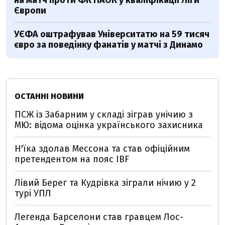
на матч проти ФК ПАОК у кваліфікації Ліги
Європи
УЄФА оштрафував Університатю на 59 тисяч
євро за поведінку фанатів у матчі з Динамо
ОСТАННІ НОВИНИ
ПСЖ із Забарним у складі зіграв унічию з
МЮ: відома оцінка українського захисника
Н'їка здолав Мессона та став офіційним
претендентом на пояс IBF
Лівий Берег та Кудрівка зіграли нічию у 2
турі УПЛ
Легенда Барселони став гравцем Лос-