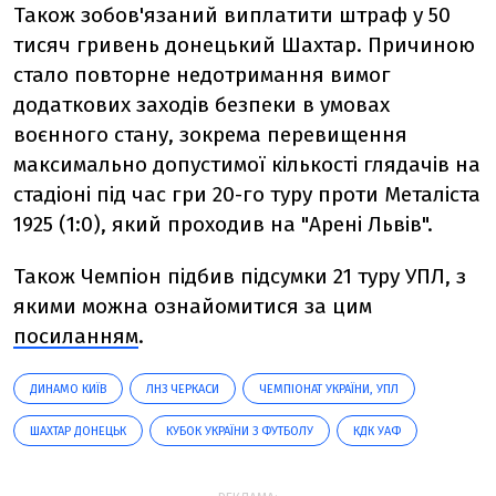
Також зобов'язаний виплатити штраф у 50
тисяч гривень донецький Шахтар. Причиною
стало повторне недотримання вимог
додаткових заходів безпеки в умовах
воєнного стану, зокрема перевищення
максимально допустимої кількості глядачів на
стадіоні під час гри 20-го туру проти Металіста
1925 (1:0), який проходив на "Арені Львів".
Також Чемпіон підбив підсумки 21 туру УПЛ, з
якими можна ознайомитися за цим
посиланням
.
ДИНАМО КИЇВ
ЛНЗ ЧЕРКАСИ
ЧЕМПІОНАТ УКРАЇНИ, УПЛ
ШАХТАР ДОНЕЦЬК
КУБОК УКРАЇНИ З ФУТБОЛУ
КДК УАФ