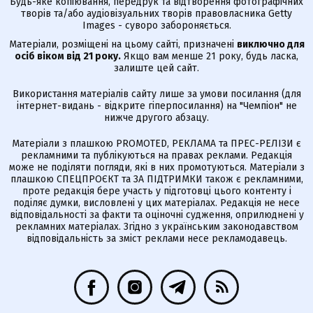
Будь-яке копіювання, передрук та відтворення фотографічних
творів та/або аудіовізуальних творів правовласника Getty
Images - суворо забороняється.
Матеріали, розміщені на цьому сайті, призначені
виключно для
осіб віком від 21 року.
Якщо вам менше 21 року, будь ласка,
залиште цей сайт.
Використання матеріалів сайту лише за умови посилання (для
інтернет-видань - відкрите гіперпосилання) на "Чемпіон" не
нижче другого абзацу.
Матеріали з плашкою PROMOTED, РЕКЛАМА та ПРЕС-РЕЛІЗИ є
рекламними та публікуються на правах реклами. Редакція
може не поділяти погляди, які в них промотуються. Матеріали з
плашкою СПЕЦПРОЄКТ та ЗА ПІДТРИМКИ також є рекламними,
проте редакція бере участь у підготовці цього контенту і
поділяє думки, висловлені у цих матеріалах. Редакція не несе
відповідальності за факти та оціночні судження, оприлюднені у
рекламних матеріалах. Згідно з українським законодавством
відповідальність за зміст реклами несе рекламодавець.