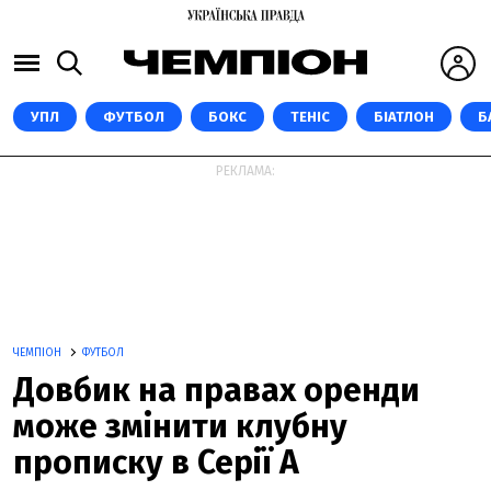
УПЛ
ФУТБОЛ
БОКС
ТЕНІС
БІАТЛОН
Б
РЕКЛАМА:
ЧЕМПІОН
ФУТБОЛ
Довбик на правах оренди
може змінити клубну
прописку в Серії А