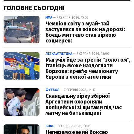
ГОЛОВНЕ СЬОГОДНІ
ММА
— 7 СЕРПНЯ 2026, 15:02
Чемпіон світу з муай-тай
заступився за жінок на дорозі:
боєць миттєво став зіркою
соцмереж
ЛЕГКА АТЛЕТИКА
— 7 СЕРПНЯ 2026, 12:00
Магучіх йде за третім "золотом",
італієць може наздогнати
Борзова: прев'ю чемпіонату
Європи з легкої атлетики
ФУТБОЛ
— 7 СЕРПНЯ 2026, 14:17
Скандальну зірку збірної
Аргентини охороняли
поліцейські зі щитами під час
матчу на батьківщині
БОКС
— 7 СЕРПНЯ 2026, 11:03
Непереможений боксер