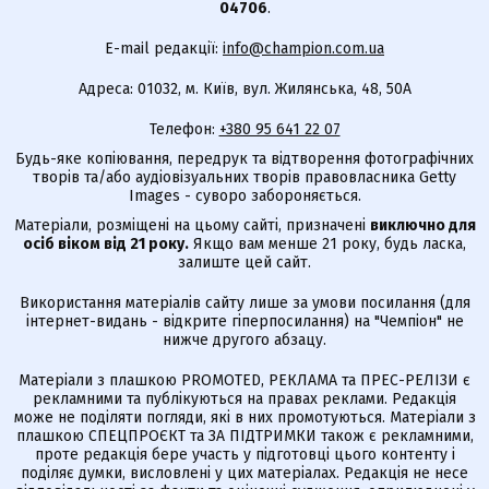
04706
.
E-mail редакції:
info@champion.com.ua
Адреса: 01032, м. Київ, вул. Жилянська, 48, 50А
Телефон:
+380 95 641 22 07
Будь-яке копіювання, передрук та відтворення фотографічних
творів та/або аудіовізуальних творів правовласника Getty
Images - суворо забороняється.
Матеріали, розміщені на цьому сайті, призначені
виключно для
осіб віком від 21 року.
Якщо вам менше 21 року, будь ласка,
залиште цей сайт.
Використання матеріалів сайту лише за умови посилання (для
інтернет-видань - відкрите гіперпосилання) на "Чемпіон" не
нижче другого абзацу.
Матеріали з плашкою PROMOTED, РЕКЛАМА та ПРЕС-РЕЛІЗИ є
рекламними та публікуються на правах реклами. Редакція
може не поділяти погляди, які в них промотуються. Матеріали з
плашкою СПЕЦПРОЄКТ та ЗА ПІДТРИМКИ також є рекламними,
проте редакція бере участь у підготовці цього контенту і
поділяє думки, висловлені у цих матеріалах. Редакція не несе