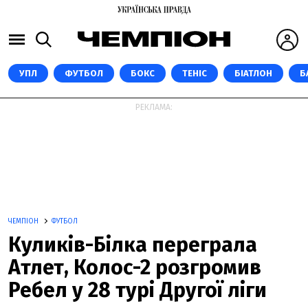
УПЛ
ФУТБОЛ
БОКС
ТЕНІС
БІАТЛОН
Б
РЕКЛАМА:
ЧЕМПІОН
ФУТБОЛ
Куликів-Білка переграла
Атлет, Колос-2 розгромив
Ребел у 28 турі Другої ліги