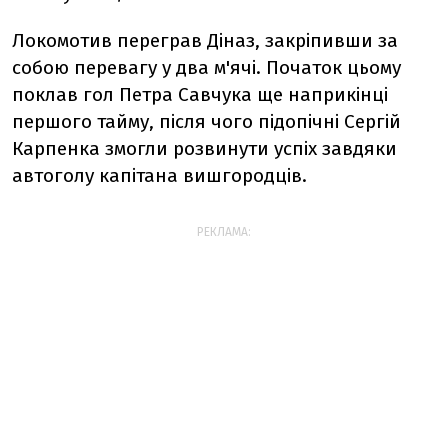
Локомотив переграв Діназ, закріпивши за
собою перевагу у два м'ячі. Початок цьому
поклав гол Петра Савчука ще наприкінці
першого тайму, після чого підопічні Сергій
Карпенка змогли розвинути успіх завдяки
автоголу капітана вишгородців.
РЕКЛАМА: