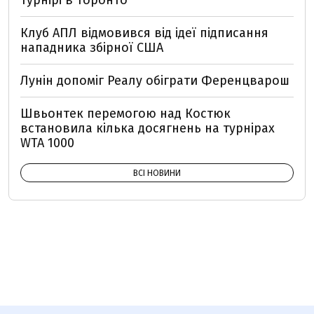
Клуб АПЛ відмовився від ідеї підписання
нападника збірної США
Лунін допоміг Реалу обіграти Ференцварош
Швьонтек перемогою над Костюк
встановила кілька досягнень на турнірах
WTA 1000
ВСІ НОВИНИ