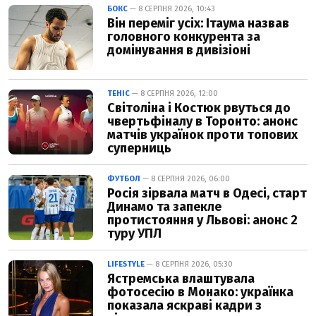
БОКС
— 8 СЕРПНЯ 2026, 10:43
Він переміг усіх: Ітаума назвав
головного конкурента за
домінування в дивізіоні
ТЕНІС
— 8 СЕРПНЯ 2026, 12:00
Світоліна і Костюк рвуться до
чвертьфіналу в Торонто: анонс
матчів українок проти топових
суперниць
ФУТБОЛ
— 8 СЕРПНЯ 2026, 06:00
Росія зірвала матч в Одесі, старт
Динамо та запекле
протистояння у Львові: анонс 2
туру УПЛ
LIFESTYLE
— 8 СЕРПНЯ 2026, 05:30
Ястремська влаштувала
фотосесію в Монако: українка
показала яскраві кадри з