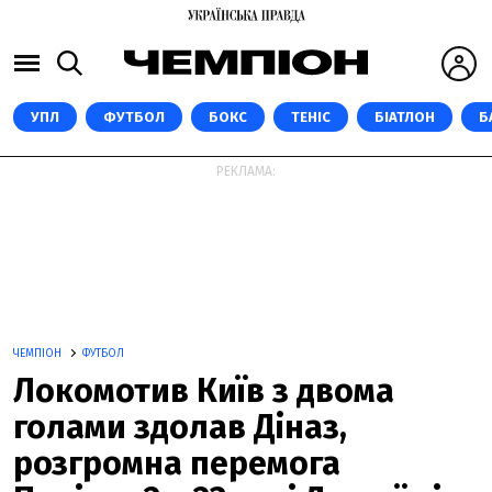
УПЛ
ФУТБОЛ
БОКС
ТЕНІС
БІАТЛОН
Б
РЕКЛАМА:
ЧЕМПІОН
ФУТБОЛ
Локомотив Київ з двома
голами здолав Діназ,
розгромна перемога