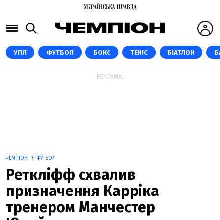
УПЛ
ФУТБОЛ
БОКС
ТЕНІС
БІАТЛОН
Б
РЕКЛАМА:
ЧЕМПІОН
ФУТБОЛ
Реткліфф схвалив
призначення Карріка
тренером Манчестер