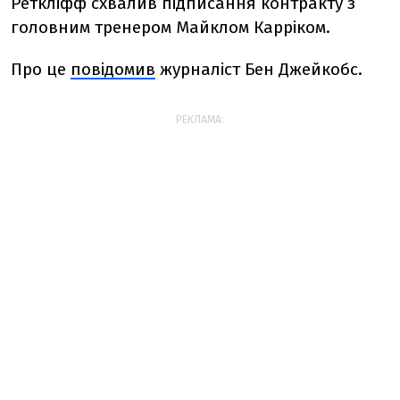
Реткліфф схвалив підписання контракту з
головним тренером Майклом Карріком.
Про це
повідомив
журналіст Бен Джейкобс.
РЕКЛАМА: