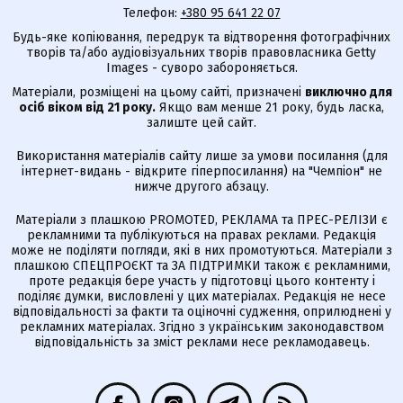
Телефон:
+380 95 641 22 07
Будь-яке копіювання, передрук та відтворення фотографічних
творів та/або аудіовізуальних творів правовласника Getty
Images - суворо забороняється.
Матеріали, розміщені на цьому сайті, призначені
виключно для
осіб віком від 21 року.
Якщо вам менше 21 року, будь ласка,
залиште цей сайт.
Використання матеріалів сайту лише за умови посилання (для
інтернет-видань - відкрите гіперпосилання) на "Чемпіон" не
нижче другого абзацу.
Матеріали з плашкою PROMOTED, РЕКЛАМА та ПРЕС-РЕЛІЗИ є
рекламними та публікуються на правах реклами. Редакція
може не поділяти погляди, які в них промотуються. Матеріали з
плашкою СПЕЦПРОЄКТ та ЗА ПІДТРИМКИ також є рекламними,
проте редакція бере участь у підготовці цього контенту і
поділяє думки, висловлені у цих матеріалах. Редакція не несе
відповідальності за факти та оціночні судження, оприлюднені у
рекламних матеріалах. Згідно з українським законодавством
відповідальність за зміст реклами несе рекламодавець.