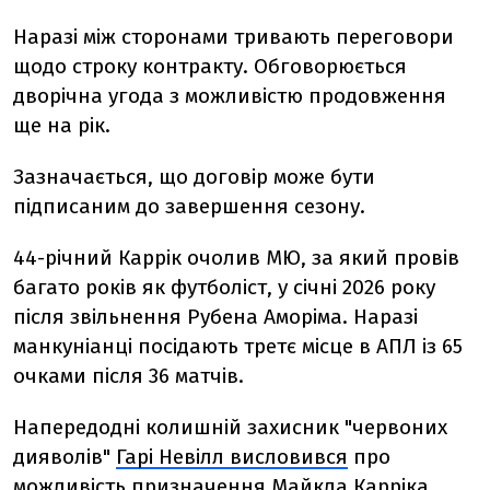
Наразі між сторонами тривають переговори
щодо строку контракту. Обговорюється
дворічна угода з можливістю продовження
ще на рік.
Зазначається, що договір може бути
підписаним до завершення сезону.
44-річний Каррік очолив МЮ, за який провів
багато років як футболіст, у січні 2026 року
після звільнення Рубена Аморіма. Наразі
манкуніанці посідають третє місце в АПЛ із 65
очками після 36 матчів.
Напередодні колишній захисник "червоних
дияволів"
Гарі Невілл висловився
про
можливість призначення Майкла Карріка