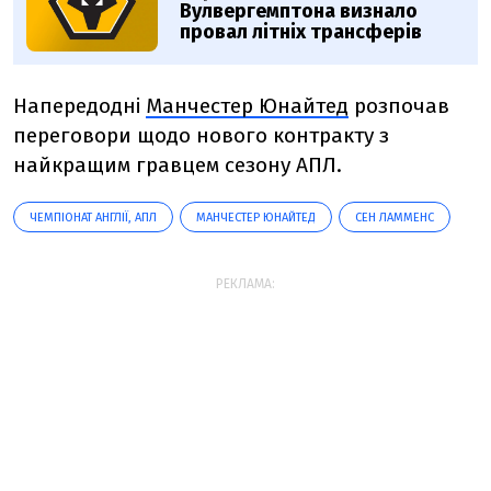
Вулвергемптона визнало
провал літніх трансферів
Напередодні
Манчестер Юнайтед
розпочав
переговори щодо нового контракту з
найкращим гравцем сезону АПЛ.
ЧЕМПІОНАТ АНГЛІЇ, АПЛ
МАНЧЕСТЕР ЮНАЙТЕД
СЕН ЛАММЕНС
РЕКЛАМА: