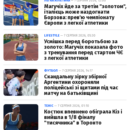
ЛЕГКА АТЛЕТИКА
— 7 СЕРПНЯ 2026, 12:00
Магучіх йде за третім "золотом",
італієць може наздогнати
Борзова: прев'ю чемпіонату
Європи з легкої атлетики
LIFESTYLE
— 7 СЕРПНЯ 2026, 05:30
Усмішка перед боротьбою за
золото: Магучіх показала фото
з тренування перед стартом ЧЄ
з легкої атлетики
ФУТБОЛ
— 7 СЕРПНЯ 2026, 14:17
Скандальну зірку збірної
Аргентини охороняли
поліцейські зі щитами під час
матчу на батьківщині
ТЕНІС
— 7 СЕРПНЯ 2026, 01:10
Костюк впевнено обіграла Кіз і
вийшла в 1/8 фіналу
"тисячника" в Торонто