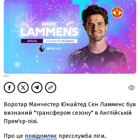
АПЛ
Воротар Манчестер Юнайтед Сен Ламменс був
визнаний "трансфером сезону" в Англійській
Прем'єр-лізі.
Про це
повідомляє
пресслужба ліги.