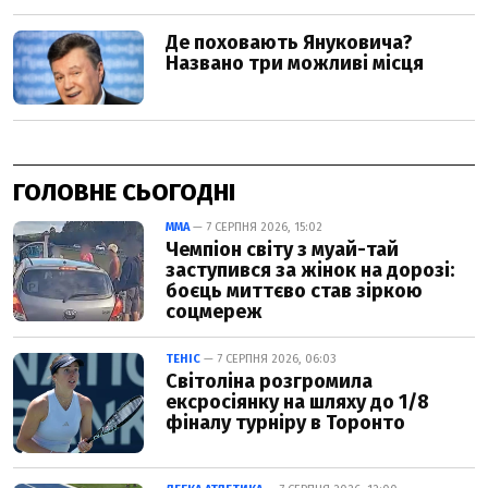
ГОЛОВНЕ СЬОГОДНІ
ММА
— 7 СЕРПНЯ 2026, 15:02
Чемпіон світу з муай-тай
заступився за жінок на дорозі:
боєць миттєво став зіркою
соцмереж
ТЕНІС
— 7 СЕРПНЯ 2026, 06:03
Світоліна розгромила
ексросіянку на шляху до 1/8
фіналу турніру в Торонто