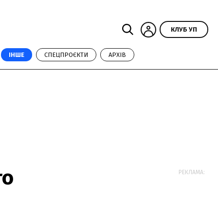
КЛУБ УП
ІНШЕ
СПЕЦПРОЄКТИ
АРХІВ
го
РЕКЛАМА: