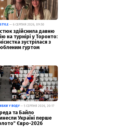
ESTYLE
— 6 СЕРПНЯ 2026, 09:50
стюк здійснила давню
ію на турнірі у Торонто:
нісистка зустрілася з
юбленим гуртом
ИБКИ У ВОДУ
— 5 СЕРПНЯ 2026, 20:17
реда та Байло
инесли Україні перше
олото" Євро-2026