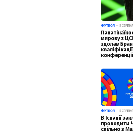
ФУТБОЛ
— 5 СЕРПНЯ
Панатінаїко
мирову з ЦС
здолав Бран
кваліфікації
конференці
ФУТБОЛ
— 5 СЕРПНЯ 
В Іспанії за
проводити 
спільно з М