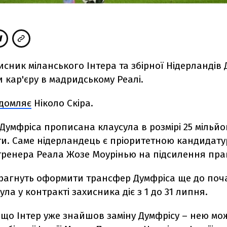
сник міланського Інтера та збірної Нідерландів
кар'єру в мадридському Реалі.
ідомляє
Ніколо Скіра.
 Думфріса прописана клаусула в розмірі 25 мільйон
ати. Саме нідерландець є пріоритетною кандидат
тренера Реала Жозе Моурінью на підсилення пра
рагнуть оформити трансфер Думфріса ще до почат
ула у контракті захисника діє з 1 до 31 липня.
що Інтер уже знайшов заміну Думфрісу – нею мо