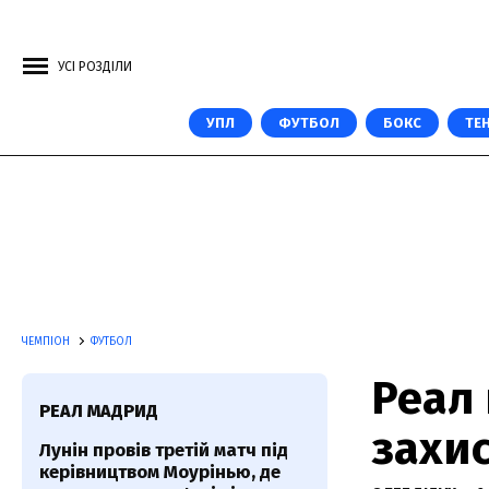
УСІ РОЗДІЛИ
УПЛ
ФУТБОЛ
БОКС
ТЕН
ЧЕМПІОН
ФУТБОЛ
Реал
РЕАЛ МАДРИД
захи
Лунін провів третій матч під
керівництвом Моурінью, де