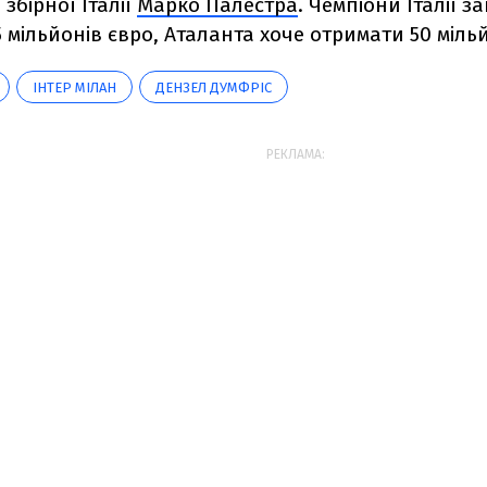
збірної Італії
Марко Палестра
. Чемпіони Італії 
 мільйонів євро, Аталанта хоче отримати 50 мільй
ІНТЕР МІЛАН
ДЕНЗЕЛ ДУМФРІС
РЕКЛАМА: