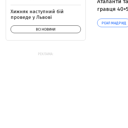
Аталанти та 
гравця 40+5
Хижняк наступний бій
проведе у Львові
РЕАЛ МАДРИД
ВСІ НОВИНИ
РЕКЛАМА: