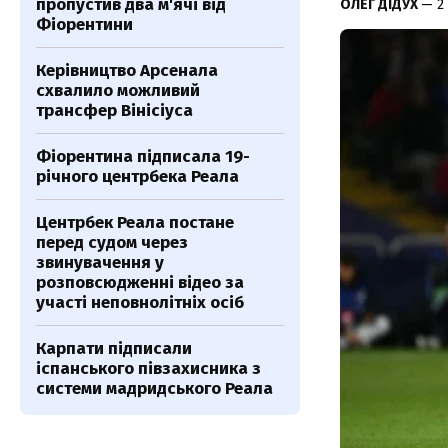
пропустив два м'ячі від
ОЛЕГ ДІДУХ
— 2
Фіорентини
Керівництво Арсенала
схвалило можливий
трансфер Вінісіуса
Фіорентина підписала 19-
річного центрбека Реала
Центрбек Реала постане
перед судом через
звинувачення у
розповсюдженні відео за
участі неповнолітніх осіб
Карпати підписали
іспанського півзахисника з
системи мадридського Реала