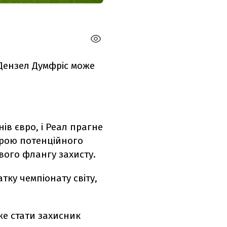
 Дензел Думфріс може
ів євро, і Реал прагне
урою потенційного
вого флангу захисту.
ку чемпіонату світу,
же стати захисник