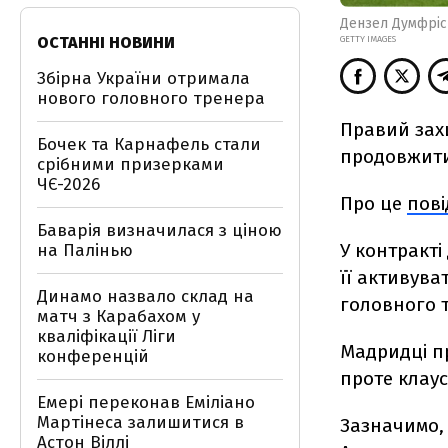
Дензел Думфріс
ОСТАННІ НОВИНИ
GETTY IMAGES
Збірна України отримала
нового головного тренера
Правий захи
Бочек та Карнафель стали
продовжити 
срібними призерками
ЧЄ-2026
Про це
пов
Баварія визначилася з ціною
У контракті
на Палінью
її активув
Динамо назвало склад на
головного 
матч з Карабахом у
кваліфікації Ліги
Мадридці п
конференцій
проте клаус
Емері переконав Еміліано
Мартінеса залишитися в
Зазначимо, 
Астон Віллі