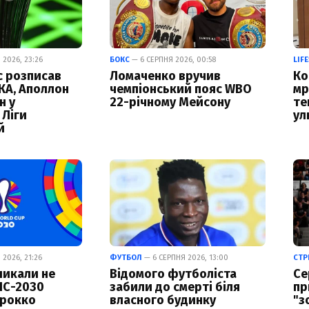
 2026, 23:26
БОКС
— 6 СЕРПНЯ 2026, 00:58
LIF
с розписав
Ломаченко вручив
Ко
КА, Аполлон
чемпіонський пояс WBO
мр
н у
22-річному Мейсону
те
 Ліги
ул
й
2026, 21:26
ФУТБОЛ
— 6 СЕРПНЯ 2026, 13:00
СТР
кликали не
Відомого футболіста
Се
ЧС-2030
забили до смерті біля
пр
арокко
власного будинку
"з