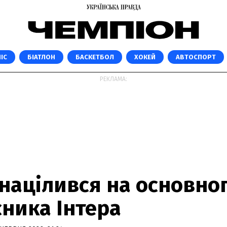
ІС
БІАТЛОН
БАСКЕТБОЛ
ХОКЕЙ
АВТОСПОРТ
РЕКЛАМА:
 націлився на основно
сника Інтера