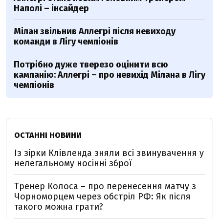
Наполі – інсайдер
Мілан звільнив Аллегрі після невиходу
команди в Лігу чемпіонів
Потрібно дуже тверезо оцінити всю
кампанію: Аллегрі – про невихід Мілана в Лігу
чемпіонів
ОСТАННІ НОВИНИ
Із зірки Клівленда зняли всі звинувачення у
нелегальному носінні зброї
Тренер Колоса – про перенесення матчу з
Чорноморцем через обстріл РФ: Як після
такого можна грати?