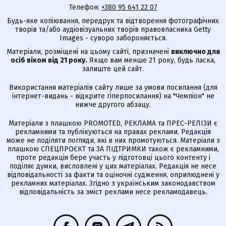
Телефон:
+380 95 641 22 07
Будь-яке копіювання, передрук та відтворення фотографічних
творів та/або аудіовізуальних творів правовласника Getty
Images - суворо забороняється.
Матеріали, розміщені на цьому сайті, призначені
виключно для
осіб віком від 21 року.
Якщо вам менше 21 року, будь ласка,
залиште цей сайт.
Використання матеріалів сайту лише за умови посилання (для
інтернет-видань - відкрите гіперпосилання) на "Чемпіон" не
нижче другого абзацу.
Матеріали з плашкою PROMOTED, РЕКЛАМА та ПРЕС-РЕЛІЗИ є
рекламними та публікуються на правах реклами. Редакція
може не поділяти погляди, які в них промотуються. Матеріали з
плашкою СПЕЦПРОЄКТ та ЗА ПІДТРИМКИ також є рекламними,
проте редакція бере участь у підготовці цього контенту і
поділяє думки, висловлені у цих матеріалах. Редакція не несе
відповідальності за факти та оціночні судження, оприлюднені у
рекламних матеріалах. Згідно з українським законодавством
відповідальність за зміст реклами несе рекламодавець.