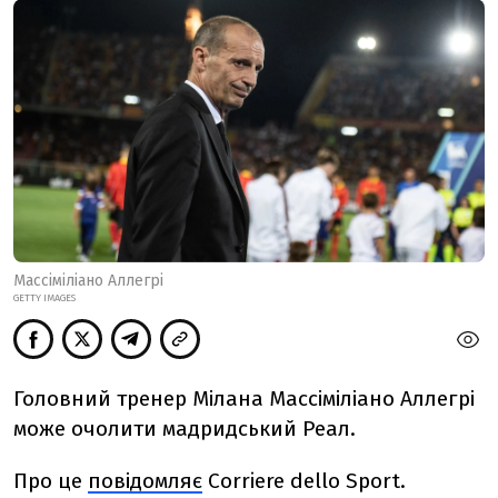
Массіміліано Аллегрі
GETTY IMAGES
Головний тренер Мілана Массіміліано Аллегрі
може очолити мадридський Реал.
Про це
повідомляє
Corriere dello Sport.