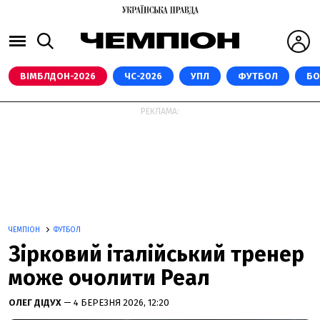
ВІМБЛДОН-2026
ЧС-2026
УПЛ
ФУТБОЛ
БО
РЕКЛАМА:
ЧЕМПІОН
ФУТБОЛ
Зірковий італійський тренер
може очолити Реал
ОЛЕГ ДІДУХ
— 4 БЕРЕЗНЯ 2026, 12:20