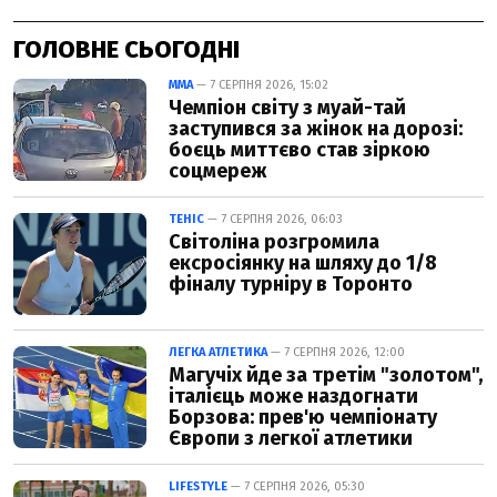
ГОЛОВНЕ СЬОГОДНІ
ММА
— 7 СЕРПНЯ 2026, 15:02
Чемпіон світу з муай-тай
заступився за жінок на дорозі:
боєць миттєво став зіркою
соцмереж
ТЕНІС
— 7 СЕРПНЯ 2026, 06:03
Світоліна розгромила
ексросіянку на шляху до 1/8
фіналу турніру в Торонто
ЛЕГКА АТЛЕТИКА
— 7 СЕРПНЯ 2026, 12:00
Магучіх йде за третім "золотом",
італієць може наздогнати
Борзова: прев'ю чемпіонату
Європи з легкої атлетики
LIFESTYLE
— 7 СЕРПНЯ 2026, 05:30