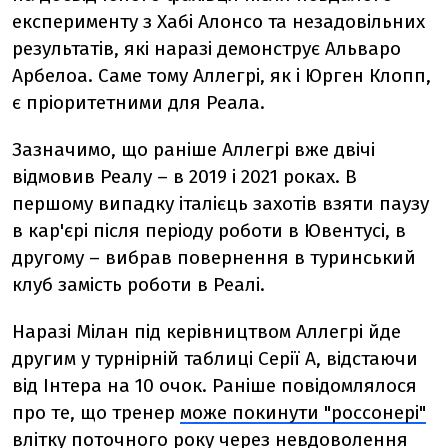
експерименту з Хабі Алонсо та незадовільних
результатів, які наразі демонструє Альваро
Арбелоа. Саме тому Аллегрі, як і Юрген Клопп,
є пріоритетними для Реала.
Зазначимо, що раніше Аллегрі вже двічі
відмовив Реалу – в 2019 і 2021 роках. В
першому випадку італієць захотів взяти паузу
в кар'єрі після періоду роботи в Ювентусі, в
другому – вибрав повернення в туринський
клуб замість роботи в Реалі.
Наразі Мілан під керівництвом Аллегрі йде
другим у турнірній таблиці Серії А, відстаючи
від Інтера на 10 очок. Раніше повідомлялося
про те, що тренер
може покинути "россонері"
влітку поточного року через невдоволення