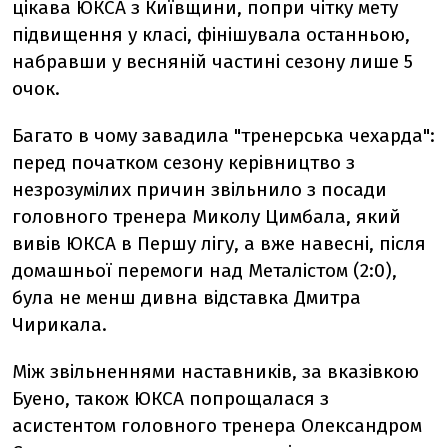
цікава ЮКСА з Київщини, попри чітку мету
підвищення у класі, фінішувала останньою,
набравши у весняній частині сезону лише 5
очок.
Багато в чому завадила "тренерська чехарда":
перед початком сезону керівництво з
незрозумілих причин звільнило з посади
головного тренера Миколу Цимбала, який
вивів ЮКСА в Першу лігу, а вже навесні, після
домашньої перемоги над Металістом (2:0),
була не менш дивна відставка Дмитра
Чирикала.
Між звільненнями наставників, за вказівкою
Буено, також ЮКСА попрощалася з
асистентом головного тренера Олександром