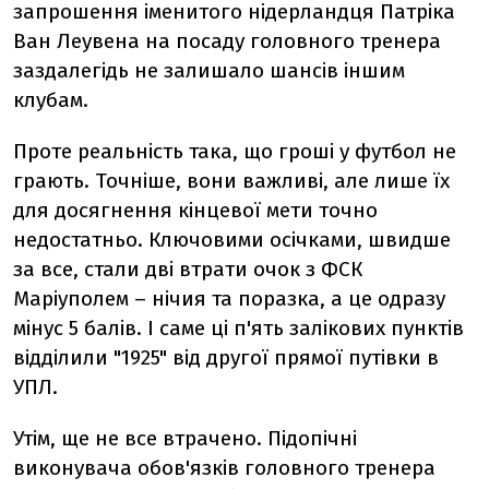
запрошення іменитого нідерландця Патріка
Ван Леувена на посаду головного тренера
заздалегідь не залишало шансів іншим
клубам.
Проте реальність така, що гроші у футбол не
грають. Точніше, вони важливі, але лише їх
для досягнення кінцевої мети точно
недостатньо. Ключовими осічками, швидше
за все, стали дві втрати очок з ФСК
Маріуполем – нічия та поразка, а це одразу
мінус 5 балів. І саме ці п'ять залікових пунктів
відділили "1925" від другої прямої путівки в
УПЛ.
Утім, ще не все втрачено. Підопічні
виконувача обов'язків головного тренера