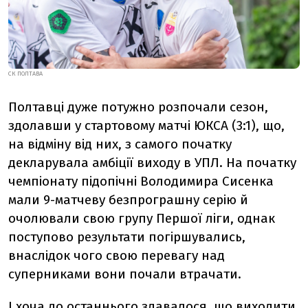
СК ПОЛТАВА
Полтавці дуже потужно розпочали сезон,
здолавши у стартовому матчі ЮКСА (3:1), що,
на відміну від них, з самого початку
декларувала амбіції виходу в УПЛ. На початку
чемпіонату підопічні Володимира Сисенка
мали 9-матчеву безпрограшну серію й
очолювали свою групу Першої ліги, однак
поступово результати погіршувались,
внаслідок чого свою перевагу над
суперниками вони почали втрачати.
І хоча до останнього здавалося, що виходити