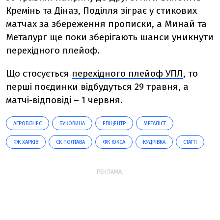
Кремінь та Діназ, Поділля зіграє у стикових
матчах за збереження прописки, а Минай та
Металург ще поки зберігають шанси уникнути
перехідного плейоф.
Що стосується
перехідного плейоф УПЛ
, то
перші поєдинки відбудуться 29 травня, а
матчі-відповіді – 1 червня.
АГРОБІЗНЕС
БУКОВИНА
ЕПІЦЕНТР
МЕТАЛІСТ
ФК ХАРКІВ
СК ПОЛТАВА
ФК ЮКСА
КУДРІВКА
СТАТТІ
РЕКЛАМА: