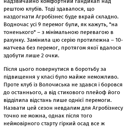
надзвичайно комфортний гандикап над
рештою клубів. Тоді здавалося, що
наздогнати Агробізнес буде вкрай складно.
Водночас усі 9 перемог були, як кажуть, "на
тоненького" – з мінімальною перевагою в
рахунку. Замінила цю серію протилежна – 10-
матчева без перемог, протягом якої вдалося
здобути лише 2 очки.
Після цього повернутися в боротьбу за
підвищення у класі було майже неможливо.
Проте клуб із Волочиська не здався і боровся
до останнього, а від стикового плейоф його
відділила відстань лише однієї перемоги.
Назвати цей сезон невдалим для Агробізнесу
точно не можна, однак після того
неймовірного старту гіркий осад все ж