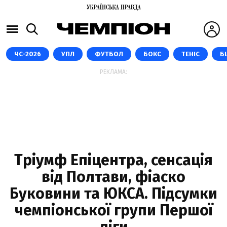
ЧС-2026
УПЛ
ФУТБОЛ
БОКС
ТЕНІС
Б
РЕКЛАМА:
Тріумф Епіцентра, сенсація
від Полтави, фіаско
Буковини та ЮКСА. Підсумки
чемпіонської групи Першої