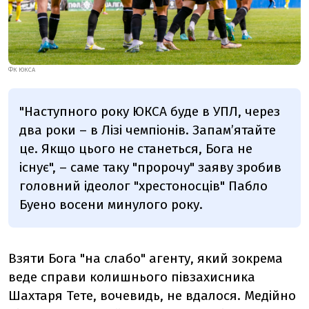
ФК ЮКСА
"Наступного року ЮКСА буде в УПЛ, через
два роки – в Лізі чемпіонів. Запамʼятайте
це. Якщо цього не станеться, Бога не
існує", – саме таку "пророчу" заяву зробив
головний ідеолог "хрестоносців" Пабло
Буено восени минулого року.
Взяти Бога "на слабо" агенту, який зокрема
веде справи колишнього півзахисника
Шахтаря Тете, вочевидь, не вдалося. Медійно