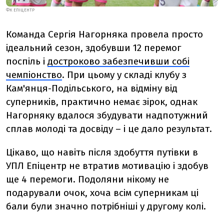
ФК ЕПІЦЕНТР
Команда Сергія Нагорняка провела просто
ідеальний сезон, здобувши 12 перемог
поспіль і
достроково забезпечивши собі
чемпіонство
. При цьому у складі клубу з
Кам'янця-Подільського, на відміну від
суперників, практично немає зірок, однак
Нагорняку вдалося збудувати надпотужний
сплав молоді та досвіду – і це дало результат.
Цікаво, що навіть після здобуття путівки в
УПЛ Епіцентр не втратив мотивацію і здобув
ще 4 перемоги. Подоляни нікому не
подарували очок, хоча всім суперникам ці
бали були значно потрібніші у другому колі.