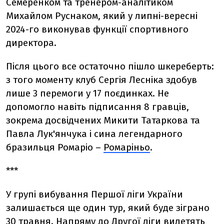
Семеренком та тренером-аналітиком
Михайлом Руснаком, який у липні-вересні
2024-го виконував функції спортивного
директора.
Після цього все остаточно пішло шкереберть:
з того моменту клуб Сергія Лесніка здобув
лише 3 перемоги у 17 поєдинках. Не
допомогло навіть підписання 8 гравців,
зокрема досвідчених Микити Татаркова та
Павла Лук'янчука і сина легендарного
бразильця Ромаріо –
Ромаріньо
.
***
У групі вибування Першої ліги України
залишається ще один тур, який буде зіграно
30 травня. Напряму до Другої ліги вилетять