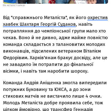
ФК МЕТАЛІСТ ХАРКІВ
Від "справжнього Металіста", як його
охрестив
хавбек Шахтаря Георгій Судаков
, навіть
потрапляння до чемпіонської групи мало хто
чекав. Воно й не дивно, адже майже повністю
команда складається з талановитих молодих
виконавців, підсилених ветераном Віталієм
Федорівим. Харків'янам бракує досвіду, але це
не завадило їм потрапити до фінальної
вісімки, і навіть там наробити шороху.
Команда Андрія Аніщенка змогла випередили
потужних Буковину та ЮКСА, а до зони
стикових матчів не вистачило лише 4 очки.
Молодь Металіста добре проявила себе, тож
цілком ймовірно, що трансфер Геннадія