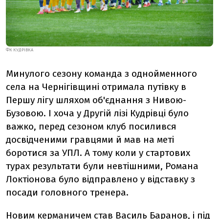
ФК КУДРІВКА
Минулого сезону команда з однойменного
села на Чернігівщині отримала путівку в
Першу лігу шляхом об'єднання з Нивою-
Бузовою. І хоча у Другій лізі Кудрівці було
важко, перед сезоном клуб посилився
досвідченими гравцями й мав на меті
боротися за УПЛ. А тому коли у стартових
турах результати були невтішними, Романа
Локтіонова було відправлено у відставку з
посади головного тренера.
Новим керманичем став Василь Баранов, і під