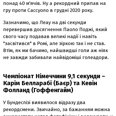
понад 40 м'ячів. Ну а рекордний припав на
гру проти Сассуоло в грудні 2020 року.
Зазначимо, що Леау на дві секунди
перевершив досягнення Паоло Поджі, який
свого часу подавав великі надії і навіть
"засвітився" в Ромі, але зіркою так і не став.
Втім, як ми бачимо, найшвидші голи аж ніяк
не завжди забивали найвідоміші голеадори.
Чемпіонат Німеччини 9,1 секунди –
Карім Белларабі (Баєр) та Кевін
Фолланд (Гоффенгайм)
У Бундеслізі виявилося відразу два
рекордсмени. Звичайно, за бажанням можна