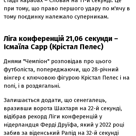
стадії Карабах – Слован на 11-й секунді. Це
при тому, що право першого удару по м'ячу в
тому поєдинку належало суперникам.
Ліга конференцій 21,06 секунди –
Ісмаїла Сарр (Крістал Пелес)
Днями "Чемпіон" розповідав про цього
футболіста, попереджаючи, що 28-річний
вінгер є ключовою фігурою Крістал Пелес і на
полі, і в роздягальні.
Залишається додати, що сенегалець,
вразивши ворота Шахтаря на 22-й секунді,
відібрав рекорд Ліги конференцій у
нідерландця Ферді Друїфа, який у 2022 році
забив за віденський Рапід на 32-й секунді