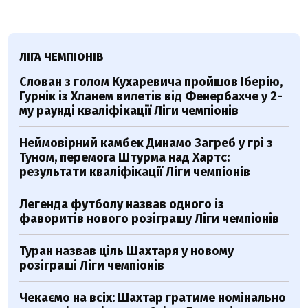
ЛІГА ЧЕМПІОНІВ
Слован з голом Кухаревича пройшов Іберію,
Гурнік із Хланем вилетів від Фенербахче у 2-
му раунді кваліфікації Ліги чемпіонів
Неймовірний камбек Динамо Загреб у грі з
Туном, перемога Штурма над Хартс:
результати кваліфікації Ліги чемпіонів
Легенда футболу назвав одного із
фаворитів нового розіграшу Ліги чемпіонів
Туран назвав ціль Шахтаря у новому
розіграші Ліги чемпіонів
Чекаємо на всіх: Шахтар гратиме номінально