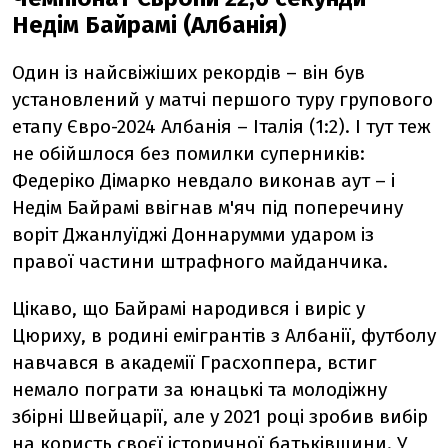
Недім Байрамі (Албанія)
Один із найсвіжіших рекордів – він був
установлений у матчі першого туру групового
етапу Євро-2024 Албанія – Італія (1:2). І тут теж
не обійшлося без помилки суперників:
Федеріко Дімарко невдало виконав аут – і
Недім Байрамі ввігнав м'яч під поперечину
воріт Джанлуїджі Доннарумми ударом із
правої частини штрафного майданчика.
Цікаво, що Байрамі народився і виріс у
Цюриху, в родині емігрантів з Албанії, футболу
навчався в академії Грасхоппера, встиг
немало пограти за юнацькі та молодіжну
збірні Швейцарії, але у 2021 році зробив вибір
на користь своєї історичної батьківщини. У