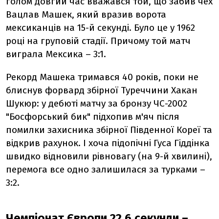
голом довгий час вважався той, що забив чех
Вацлав Машек, який вразив ворота
мексиканців на 15-й секунді. Було це у 1962
році на груповій стадії. Причому той матч
виграла Мексика – 3:1.
Рекорд Машека тримався 40 років, поки не
блиснув форвард збірної Туреччини Хакан
Шукюр: у дебюті матчу за бронзу ЧС-2002
"Босфорський бик" підхопив м'яч після
помилки захисника збірної Південної Кореї та
відкрив рахунок. І хоча підопічні Гуса Гіддінка
швидко відновили рівновагу (на 9-й хвилині),
перемога все одно залишилася за турками –
3:2.
Чемпіонат Європи 22,6 секунди –