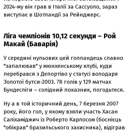
2024-му він грав в Італії за Сассуоло, зараз
виступає в Шотландії за Рейнджерс.
Ліга чемпіонів 10,12 секунди – Рой
Макай (Баварія)
У середині нульових цей голландець славно
"запалював" у мюнхенському клубі, куди
перебрався з Депортіво у статусі володаря
Золотої бутси-2003. 78 голів у 129 матчах
Бундесліги – солідний показник, погодьтеся.
Ну а в той історичний день, 7 березня 2007
року, його гол, у якому взяли участь Хасан
Саліхаміджич із Роберто Карлосом (боснієць
"обікрав" бразильського захисника), відіграв