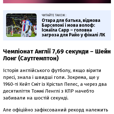
ЧИТАЙТЕ ТАКОЖ :
Отара для батька, відмова
Барселоні і мова волоф:
Ісмаїла Сарр – головна
загроза для Райо у фіналі ЛК
Чемпіонат Англії 7,69 секунди – Шейн
Лонг (Саутгемптон)
Історія англійського футболу, якщо вірити
пресі, знала і швидші голи. Зокрема, ще у
1960-ті Кейт Сміт із Крістал Пелес, а через два
десятиліття Томмі Ленглі з КПР начебто
забивали на шостій секунді.
Але офіційно зафіксований рекорд належить