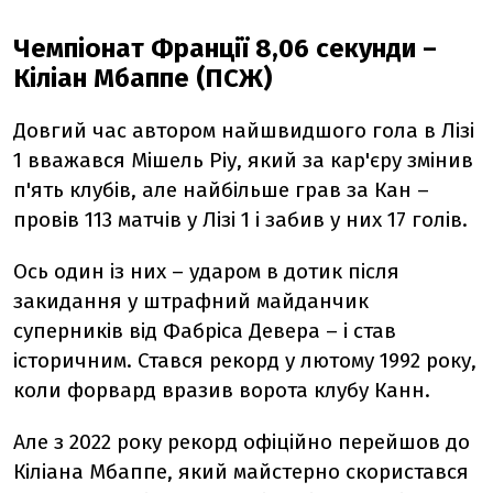
Чемпіонат Франції 8,06 секунди –
Кіліан Мбаппе (ПСЖ)
Довгий час автором найшвидшого гола в Лізі
1 вважався Мішель Ріу, який за кар'єру змінив
п'ять клубів, але найбільше грав за Кан –
провів 113 матчів у Лізі 1 і забив у них 17 голів.
Ось один із них – ударом в дотик після
закидання у штрафний майданчик
суперників від Фабріса Девера – і став
історичним. Стався рекорд у лютому 1992 року,
коли форвард вразив ворота клубу Канн.
Але з 2022 року рекорд офіційно перейшов до
Кіліана Мбаппе, який майстерно скористався