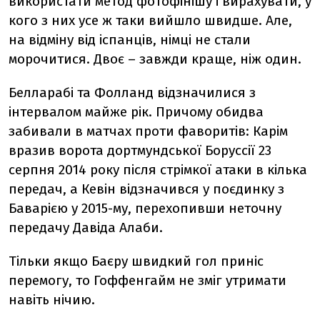
використати метод фотофінішу і вирахувати, у
кого з них усе ж таки вийшло швидше. Але,
на відміну від іспанців, німці не стали
морочитися. Двоє – завжди краще, ніж один.
Белларабі та Фолланд відзначилися з
інтервалом майже рік. Причому обидва
забивали в матчах проти фаворитів: Карім
вразив ворота дортмундської Боруссії 23
серпня 2014 року після стрімкої атаки в кілька
передач, а Кевін відзначився у поєдинку з
Баварією у 2015-му, перехопивши неточну
передачу Давіда Алаби.
Тільки якщо Баєру швидкий гол приніс
перемогу, то Гоффенгайм не зміг утримати
навіть нічию.