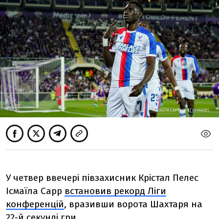
ІСМАЇЛА САРР, GETTY IMAGES
У четвер ввечері півзахисник Крістал Пелес
Ісмаїла Сарр
встановив рекорд Ліги
конференцій
, вразивши ворота Шахтаря на
22-й секунді гри.