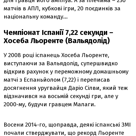
для гравця його амплуа. А за плечима – 250
матчів в АПЛ, кубкові ігри, 20 поєдинків за
національну команду…
Чемпіонат Іспанії 7,22 секунди –
Хосеба Льоренте (Вальядолід)
У 2008 році іспанець Хосеба Льоренте,
виступаючи за Вальядолід, супершвидко
відкрив рахунок у переможному домашньому
матчі з Еспаньйолом (7,22) і переписав
досягнення уругвайця Даріо Сілви, який теж
відзначився на восьмій секунді гри, але у
2000-му, будучи гравцем Малаги.
Восени 2014-го, щоправда, деякі іспанські ЗМІ
почали стверджувати, що рекорд Льоренте