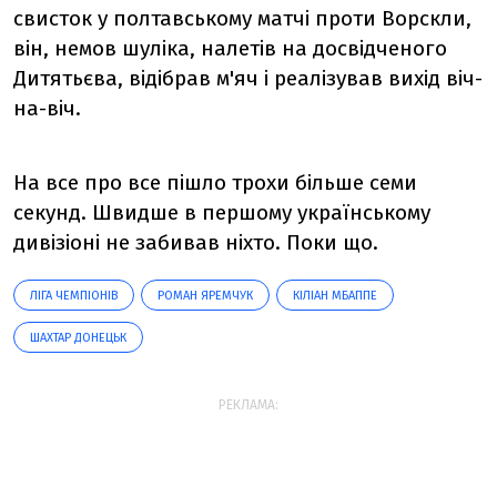
свисток у полтавському матчі проти Ворскли,
він, немов шуліка, налетів на досвідченого
Дитятьєва, відібрав м'яч і реалізував вихід віч-
на-віч.
На все про все пішло трохи більше семи
секунд. Швидше в першому українському
дивізіоні не забивав ніхто. Поки що.
ЛІГА ЧЕМПІОНІВ
РОМАН ЯРЕМЧУК
КІЛІАН МБАППЕ
ШАХТАР ДОНЕЦЬК
РЕКЛАМА: