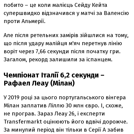
побито – це коли малієць Сейду Кейта
супершвидко відзначився у матчі за Валенсію
проти Альмерії.
Але після ретельних замірів зійшлися на тому,
що після удару малійця м'яч перетнув лінію
воріт через 7,66 секунди після початку гри.
Загалом, рекорд залишили за іспанцем.
Чемпіонат Італії 6,2 секунди –
Рафаел Леау (Мілан)
У 2019 році за цього португальського вінгера
Мілан заплатив Ліллю 30 млн євро. І, схоже,
не програв. Зараз Леау 26, і експерти
Transfermarkt оцінюють його вдвічі дорожче.
За минулий період він тільки в Серії А забив