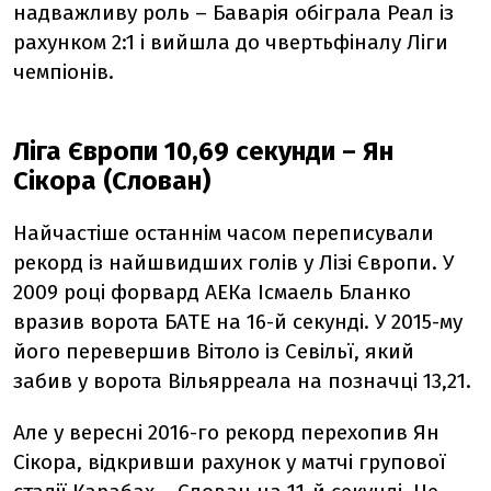
надважливу роль – Баварія обіграла Реал із
рахунком 2:1 і вийшла до чвертьфіналу Ліги
чемпіонів.
Ліга Європи 10,69 секунди – Ян
Сікора (Слован)
Найчастіше останнім часом переписували
рекорд із найшвидших голів у Лізі Європи. У
2009 році форвард АЕКа Ісмаель Бланко
вразив ворота БАТЕ на 16-й секунді. У 2015-му
його перевершив Вітоло із Севільї, який
забив у ворота Вільярреала на позначці 13,21.
Але у вересні 2016-го рекорд перехопив Ян
Сікора, відкривши рахунок у матчі групової