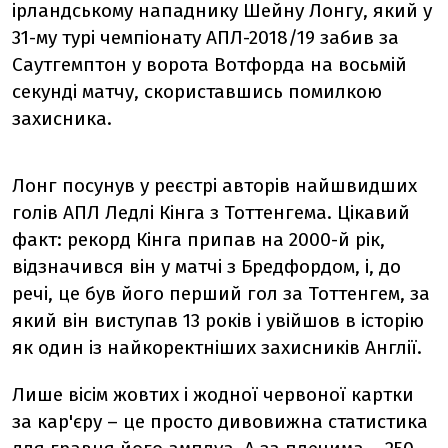
ірландському нападнику Шейну Лонгу, який у
31-му турі чемпіонату АПЛ-2018/19 забив за
Саутгемптон у ворота Вотфорда на восьмій
секунді матчу, скориставшись помилкою
захисника.
Лонг посунув у реєстрі авторів найшвидших
голів АПЛ Ледлі Кінга з Тоттенгема. Цікавий
факт: рекорд Кінга припав на 2000-й рік,
відзначився він у матчі з Бредфордом, і, до
речі, це був його перший гол за Тоттенгем, за
який він виступав 13 років і увійшов в історію
як один із найкоректніших захисників Англії.
Лише вісім жовтих і жодної червоної картки
за кар'єру – це просто дивовижна статистика