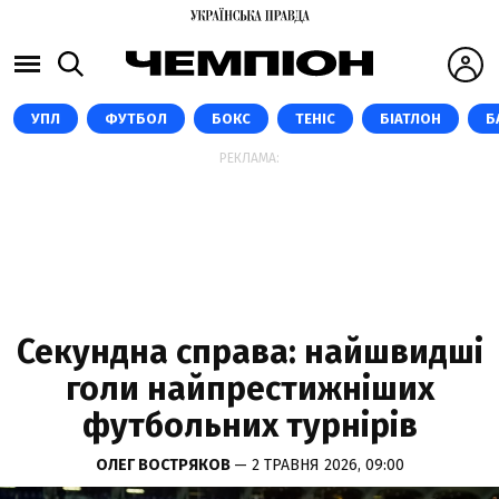
УПЛ
ФУТБОЛ
БОКС
ТЕНІС
БІАТЛОН
Б
РЕКЛАМА:
Секундна справа: найшвидші
голи найпрестижніших
футбольних турнірів
ОЛЕГ ВОСТРЯКОВ
— 2 ТРАВНЯ 2026, 09:00
ІСМАЇЛА САРР, GETTY IMAGES