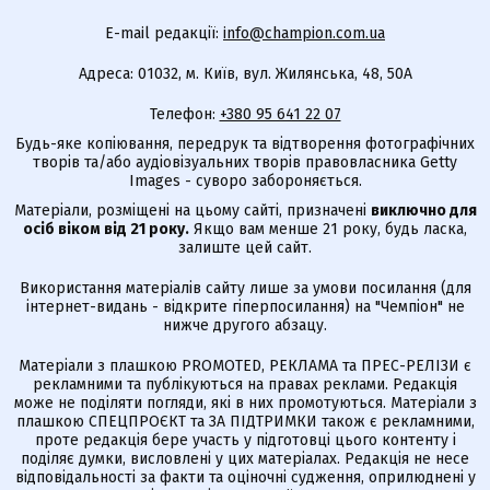
E-mail редакції:
info@champion.com.ua
Адреса: 01032, м. Київ, вул. Жилянська, 48, 50А
Телефон:
+380 95 641 22 07
Будь-яке копіювання, передрук та відтворення фотографічних
творів та/або аудіовізуальних творів правовласника Getty
Images - суворо забороняється.
Матеріали, розміщені на цьому сайті, призначені
виключно для
осіб віком від 21 року.
Якщо вам менше 21 року, будь ласка,
залиште цей сайт.
Використання матеріалів сайту лише за умови посилання (для
інтернет-видань - відкрите гіперпосилання) на "Чемпіон" не
нижче другого абзацу.
Матеріали з плашкою PROMOTED, РЕКЛАМА та ПРЕС-РЕЛІЗИ є
рекламними та публікуються на правах реклами. Редакція
може не поділяти погляди, які в них промотуються. Матеріали з
плашкою СПЕЦПРОЄКТ та ЗА ПІДТРИМКИ також є рекламними,
проте редакція бере участь у підготовці цього контенту і
поділяє думки, висловлені у цих матеріалах. Редакція не несе
відповідальності за факти та оціночні судження, оприлюднені у