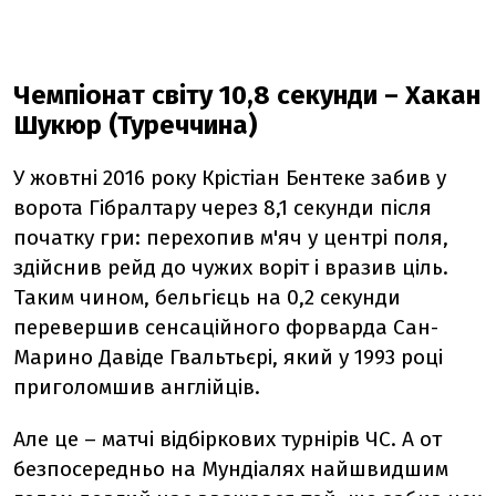
Чемпіонат світу 10,8 секунди – Хакан
Шукюр (Туреччина)
У жовтні 2016 року Крістіан Бентеке забив у
ворота Гібралтару через 8,1 секунди після
початку гри: перехопив м'яч у центрі поля,
здійснив рейд до чужих воріт і вразив ціль.
Таким чином, бельгієць на 0,2 секунди
перевершив сенсаційного форварда Сан-
Марино Давіде Гвальтьєрі, який у 1993 році
приголомшив англійців.
Але це – матчі відбіркових турнірів ЧС. А от
безпосередньо на Мундіалях найшвидшим